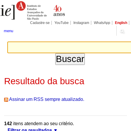
Ir
Ferramentas
Seções
para
Pessoais
o
conteúdo.
|
Cadastre-se
YouTube
Instagram
WhatsApp
English
Ir
para
menu
a
navegação
Resultado da busca
Assinar um RSS sempre atualizado.
142
itens atendem ao seu critério.
Filtrar os resultados