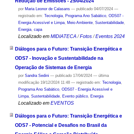
Redução de Emissões - 25/04/2024
por
Maria Leonor de Calasans
—
publicado
04/07/2024
—
registrado em:
Tecnologia
,
Programa Ano Sabático
,
ODS07 -
Energia Acessível e Limpa
,
Meio Ambiente
,
Sustentabilidade
,
Energia
,
capa
Localizado em
MIDIATECA
/
Fotos
/
Eventos 2024
Diálogos para o Futuro: Transição Energética e
ODS7 - Inovação e Sustentabilidade na
Operação de Sistemas de Energia
por
Sandra Sedini
—
publicado
17/04/2024
—
última
modificação
19/12/2024 11:48
— registrado em:
Tecnologia
,
Programa Ano Sabático
,
ODS07 - Energia Acessível e
Limpa
,
Sustentabilidade
,
Evento público
,
Energia
Localizado em
EVENTOS
Diálogos para o Futuro: Transição Energética e
ODS7 - Potencial e Desafios no Brasil da