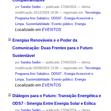
Complementares
por
Sandra Sedini
—
publicado
17/04/2024
—
última
modificação
10/12/2024 14:06
— registrado em:
Tecnologia
,
Programa Ano Sabático
,
ODS07 - Energia Acessível e
Limpa
,
Sustentabilidade
,
Evento público
,
Energia
Localizado em
EVENTOS
Energias Renováveis e o Poder da
Comunicação: Duas Frentes para o Futuro
Sustentável
por
Sandra Sedini
—
publicado
17/04/2024
—
última
modificação
03/09/2024 13:08
— registrado em:
Tecnologia
,
Programa Ano Sabático
,
ODS07 - Energia Acessível e
Limpa
,
Sustentabilidade
,
Evento público
,
Energia
Localizado em
EVENTOS
Diálogos para o Futuro: Transição Energética e
ODS7 - Sinergia Entre Energia Solar e Eólica
por
Sandra Sedini
—
publicado
17/04/2024
—
última