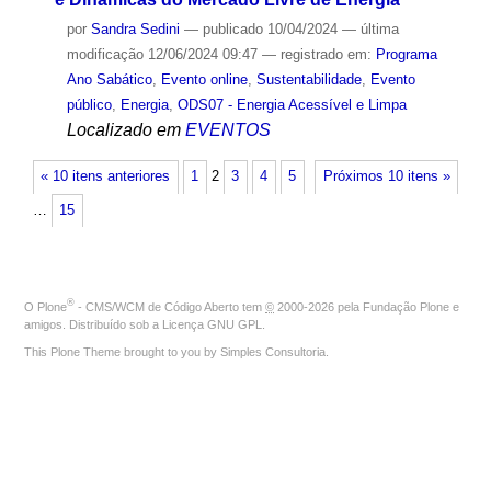
por
Sandra Sedini
—
publicado
10/04/2024
—
última
modificação
12/06/2024 09:47
— registrado em:
Programa
Ano Sabático
,
Evento online
,
Sustentabilidade
,
Evento
público
,
Energia
,
ODS07 - Energia Acessível e Limpa
Localizado em
EVENTOS
« 10 itens anteriores
1
2
3
4
5
Próximos 10 itens »
…
15
®
O
Plone
- CMS/WCM de Código Aberto
tem
©
2000-2026 pela
Fundação Plone
e
amigos. Distribuído sob a
Licença GNU GPL
.
This Plone Theme brought to you by
Simples Consultoria
.