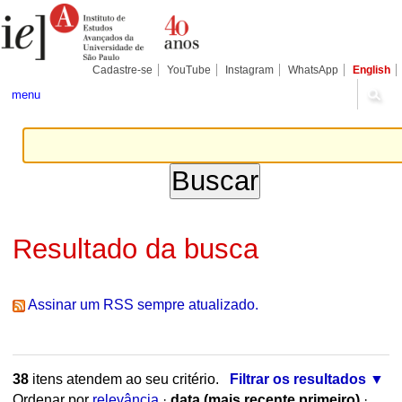
Ir
Ferramentas
Seções
para
Pessoais
o
conteúdo.
|
Cadastre-se
YouTube
Instagram
WhatsApp
English
Ir
para
menu
a
navegação
Resultado da busca
Assinar um RSS sempre atualizado.
38
itens atendem ao seu critério.
Filtrar os resultados
Ordenar por
relevância
·
data (mais recente primeiro)
·