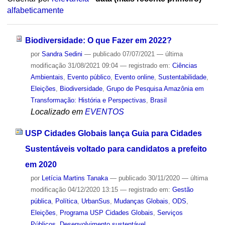
alfabeticamente
Biodiversidade: O que Fazer em 2022?
por
Sandra Sedini
—
publicado
07/07/2021
—
última
modificação
31/08/2021 09:04
— registrado em:
Ciências
Ambientais
,
Evento público
,
Evento online
,
Sustentabilidade
,
Eleições
,
Biodiversidade
,
Grupo de Pesquisa Amazônia em
Transformação: História e Perspectivas
,
Brasil
Localizado em
EVENTOS
USP Cidades Globais lança Guia para Cidades
Sustentáveis voltado para candidatos a prefeito
em 2020
por
Letícia Martins Tanaka
—
publicado
30/11/2020
—
última
modificação
04/12/2020 13:15
— registrado em:
Gestão
pública
,
Política
,
UrbanSus
,
Mudanças Globais
,
ODS
,
Eleições
,
Programa USP Cidades Globais
,
Serviços
Públicos
,
Desenvolvimento sustentável