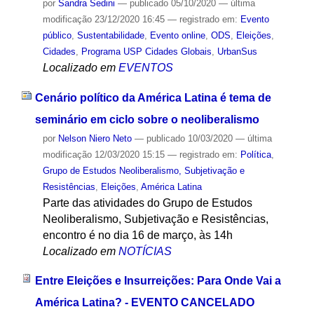
por
Sandra Sedini
—
publicado
05/10/2020
—
última
modificação
23/12/2020 16:45
— registrado em:
Evento
público
,
Sustentabilidade
,
Evento online
,
ODS
,
Eleições
,
Cidades
,
Programa USP Cidades Globais
,
UrbanSus
Localizado em
EVENTOS
Cenário político da América Latina é tema de
seminário em ciclo sobre o neoliberalismo
por
Nelson Niero Neto
—
publicado
10/03/2020
—
última
modificação
12/03/2020 15:15
— registrado em:
Política
,
Grupo de Estudos Neoliberalismo, Subjetivação e
Resistências
,
Eleições
,
América Latina
Parte das atividades do Grupo de Estudos
Neoliberalismo, Subjetivação e Resistências,
encontro é no dia 16 de março, às 14h
Localizado em
NOTÍCIAS
Entre Eleições e Insurreições: Para Onde Vai a
América Latina? - EVENTO CANCELADO