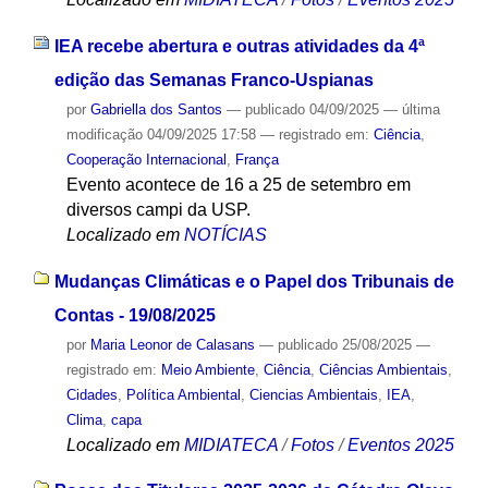
IEA recebe abertura e outras atividades da 4ª
edição das Semanas Franco-Uspianas
por
Gabriella dos Santos
—
publicado
04/09/2025
—
última
modificação
04/09/2025 17:58
— registrado em:
Ciência
,
Cooperação Internacional
,
França
Evento acontece de 16 a 25 de setembro em
diversos campi da USP.
Localizado em
NOTÍCIAS
Mudanças Climáticas e o Papel dos Tribunais de
Contas - 19/08/2025
por
Maria Leonor de Calasans
—
publicado
25/08/2025
—
registrado em:
Meio Ambiente
,
Ciência
,
Ciências Ambientais
,
Cidades
,
Política Ambiental
,
Ciencias Ambientais
,
IEA
,
Clima
,
capa
Localizado em
MIDIATECA
/
Fotos
/
Eventos 2025