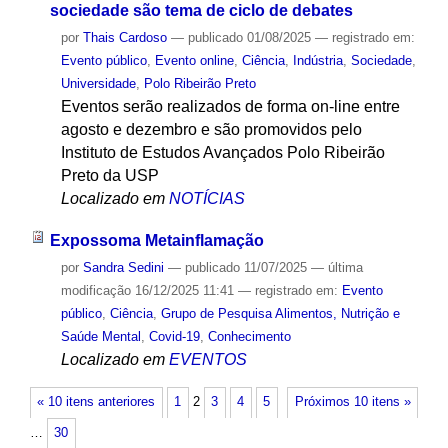
sociedade são tema de ciclo de debates
por
Thais Cardoso
—
publicado
01/08/2025
— registrado em:
Evento público
,
Evento online
,
Ciência
,
Indústria
,
Sociedade
,
Universidade
,
Polo Ribeirão Preto
Eventos serão realizados de forma on-line entre
agosto e dezembro e são promovidos pelo
Instituto de Estudos Avançados Polo Ribeirão
Preto da USP
Localizado em
NOTÍCIAS
Expossoma Metainflamação
por
Sandra Sedini
—
publicado
11/07/2025
—
última
modificação
16/12/2025 11:41
— registrado em:
Evento
público
,
Ciência
,
Grupo de Pesquisa Alimentos, Nutrição e
Saúde Mental
,
Covid-19
,
Conhecimento
Localizado em
EVENTOS
« 10 itens anteriores
1
2
3
4
5
Próximos 10 itens »
…
30