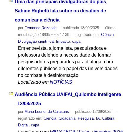
Uma das principais divulgadoras do país,
Sabine Righetti fala sobre os desafios de
comunicar a ciência
por
Fernanda Rezende
—
publicado
18/09/2025
—
última
modificação
18/09/2025 17:39
— registrado em:
Ciência
,
Divulgação científica
,
Impacto
,
capa
Em entrevista, a jornalista, pesquisadora e
professora defende a necessidade de formar
pesquisadores preparados para dialogar com
diferentes públicos e o papel das universidades
no combate à desinformação
Localizado em
NOTÍCIAS
Audiência Pública UAIFAI_Quilombo Inteligente
- 13/08/2025
por
Maria Leonor de Calasans
—
publicado
12/09/2025
—
registrado em:
Ciência
,
Cidadania
,
Pesquisa
,
IA
,
Cultura
Digital
,
capa
Localizado em
MIDIATECA
/
Fotos
/
Eventos 2025