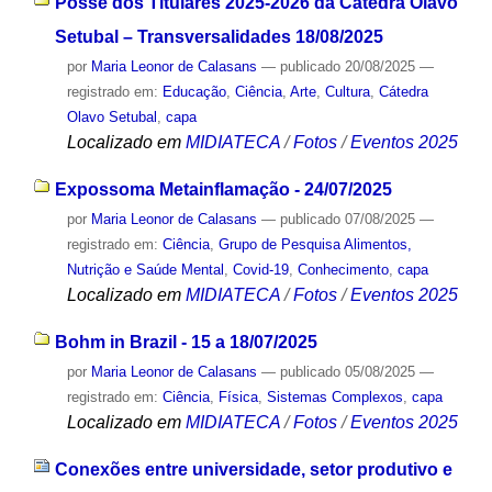
Posse dos Titulares 2025-2026 da Cátedra Olavo
Setubal – Transversalidades 18/08/2025
por
Maria Leonor de Calasans
—
publicado
20/08/2025
—
registrado em:
Educação
,
Ciência
,
Arte
,
Cultura
,
Cátedra
Olavo Setubal
,
capa
Localizado em
MIDIATECA
/
Fotos
/
Eventos 2025
Expossoma Metainflamação - 24/07/2025
por
Maria Leonor de Calasans
—
publicado
07/08/2025
—
registrado em:
Ciência
,
Grupo de Pesquisa Alimentos,
Nutrição e Saúde Mental
,
Covid-19
,
Conhecimento
,
capa
Localizado em
MIDIATECA
/
Fotos
/
Eventos 2025
Bohm in Brazil - 15 a 18/07/2025
por
Maria Leonor de Calasans
—
publicado
05/08/2025
—
registrado em:
Ciência
,
Física
,
Sistemas Complexos
,
capa
Localizado em
MIDIATECA
/
Fotos
/
Eventos 2025
Conexões entre universidade, setor produtivo e