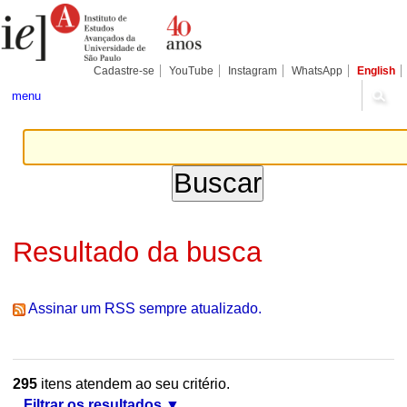
Ir
Ferramentas
Seções
para
Pessoais
o
conteúdo.
|
Cadastre-se
YouTube
Instagram
WhatsApp
English
Ir
para
menu
a
navegação
Resultado da busca
Assinar um RSS sempre atualizado.
295
itens atendem ao seu critério.
Filtrar os resultados