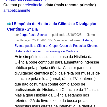
Ordenar por
relevância
·
data (mais recente primeiro)
·
alfabeticamente
I Simpósio de História da Ciência e Divulgação
Científica - 2º Dia
por
Jorge Paulo Soares
—
publicado
15/10/2025
—
última
modificação
26/11/2025 16:35
— registrado em:
História
,
Evento público
,
Ciência
,
Grupo
,
Grupo de Pesquisa Khronos:
História da Ciência, Epistemologia e Medicina
Este simpósio discutiu se o uso da História da
Ciência pode contribuir para aumentar o interesse
público pela própria ciência. A maior parte da
divulgação científica pública é feita por museus de
ciência e pela mídia (jornal, rádio, TV e internet),
que não costumam contar com o apoio de
profissionais de História da Ciência e da Técnica.
Mas a qual História da Ciência estamos nos
referindo? A do livro-texto e da busca pelas
respostas mais diretas na internet, ou a daquela