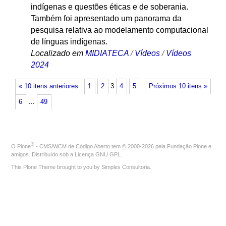
indígenas e questões éticas e de soberania.
Também foi apresentado um panorama da
pesquisa relativa ao modelamento computacional
de línguas indígenas.
Localizado em
MIDIATECA
/
Vídeos
/
Vídeos
2024
« 10 itens anteriores
1
2
3
4
5
Próximos 10 itens »
6
…
49
®
O
Plone
- CMS/WCM de Código Aberto
tem
©
2000-2026 pela
Fundação Plone
e
amigos. Distribuído sob a
Licença GNU GPL
.
This Plone Theme brought to you by
Simples Consultoria
.