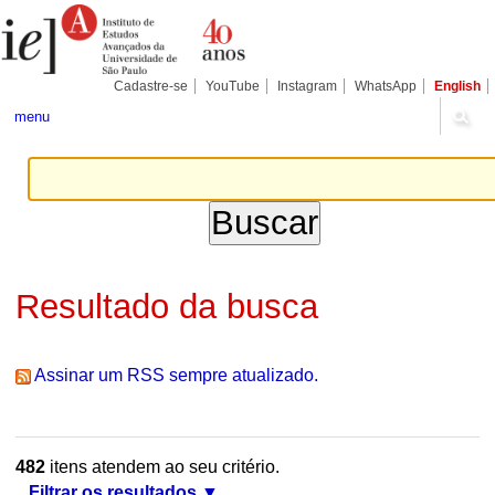
Ir
Ferramentas
Seções
para
Pessoais
o
conteúdo.
|
Cadastre-se
YouTube
Instagram
WhatsApp
English
Ir
para
menu
a
navegação
Resultado da busca
Assinar um RSS sempre atualizado.
482
itens atendem ao seu critério.
Filtrar os resultados