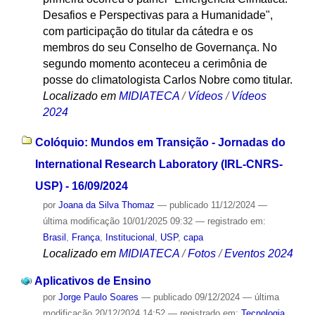
Desafios e Perspectivas para a Humanidade",
com participação do titular da cátedra e os
membros do seu Conselho de Governança. No
segundo momento aconteceu a cerimônia de
posse do climatologista Carlos Nobre como titular.
Localizado em
MIDIATECA
/
Vídeos
/
Vídeos
2024
Colóquio: Mundos em Transição - Jornadas do
International Research Laboratory (IRL-CNRS-
USP) - 16/09/2024
por
Joana da Silva Thomaz
—
publicado
11/12/2024
—
última modificação
10/01/2025 09:32
— registrado em:
Brasil
,
França
,
Institucional
,
USP
,
capa
Localizado em
MIDIATECA
/
Fotos
/
Eventos 2024
Aplicativos de Ensino
por
Jorge Paulo Soares
—
publicado
09/12/2024
—
última
modificação
20/12/2024 14:52
— registrado em:
Tecnologia
,