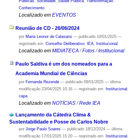
Públicas
,
Sociedade
,
Saúde Pública
,
Transformação
,
Conhecimento
Localizado em
EVENTOS
Reunião de CD - 26/06/2024
por
Maria Leonor de Calasans
—
publicado
10/01/2025
—
registrado em:
Conselho Deliberativo
,
IEA
,
Institucional
Localizado em
MIDIATECA
/
Fotos
/
Institucional
Paulo Saldiva é um dos nomeados para a
Academia Mundial de Ciências
por
Fernanda Rezende
—
publicado
09/01/2025
—
última
modificação
23/04/2025 10:16
— registrado em:
Institucional
,
capa
Localizado em
NOTÍCIAS
/
Rede IEA
Lançamento da Cátedra Clima &
Sustentabilidade e Posse de Carlos Nobre
por
Jorge Paulo Soares
—
publicado
18/12/2024
—
última
modificação
17/01/2025 15:20
— registrado em:
Institucional
,