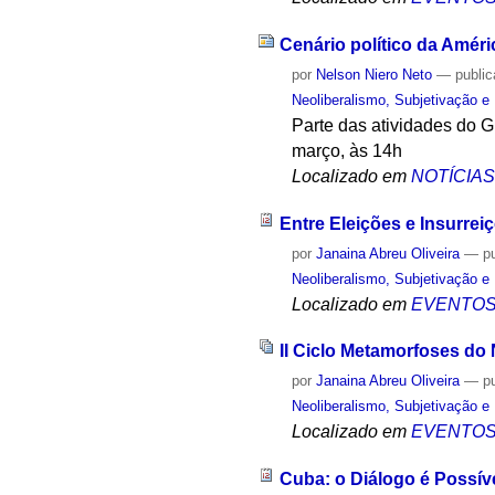
Cenário político da Améri
por
Nelson Niero Neto
—
publi
Neoliberalismo, Subjetivação e
Parte das atividades do G
março, às 14h
Localizado em
NOTÍCIA
Entre Eleições e Insurr
por
Janaina Abreu Oliveira
—
p
Neoliberalismo, Subjetivação e
Localizado em
EVENTO
II Ciclo Metamorfoses do
por
Janaina Abreu Oliveira
—
p
Neoliberalismo, Subjetivação e
Localizado em
EVENTO
Cuba: o Diálogo é Poss