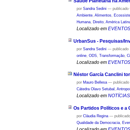
Saúde Planetária na Améri
por
Sandra Sedini
—
publicado
Ambiente
,
Alimentos
,
Ecossist
Humana
,
Direito
,
América Latin
Localizado em
EVENTO
UrbanSus - Pesquisas/Inv
por
Sandra Sedini
—
publicado
online
,
ODS
,
Transformação
,
C
Localizado em
EVENTO
Néstor García Canclini to
por
Mauro Bellesa
—
publicado
Cátedra Olavo Setubal
,
Antropo
Localizado em
NOTÍCIA
Os Partidos Políticos e a
por
Cláudia Regina
—
publicad
Qualidade da Democracia
,
Even
Localizado em
EVENTO