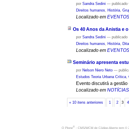
por
Sandra Sedini
—
publicado
Direitos humanos
,
História
,
Gru
Localizado em
EVENTO
Os 40 Anos da Anistia e 
por
Sandra Sedini
—
publicado
Direitos humanos
,
História
,
Dit
Localizado em
EVENTO
Seminário apresenta estu
por
Nelson Niero Neto
—
publi
Estudos Teoria Urbana Crítica
,
Evento discutirá a gestão
Localizado em
NOTÍCIA
« 10 itens anteriores
1
2
3
4
®
O
Plone
- CMS/WCM de Código Aberto
tem
©
2