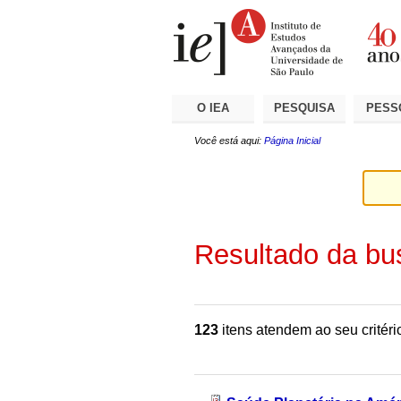
Ir
Ferramentas
Seções
para
Pessoais
o
conteúdo.
|
Ir
para
a
O IEA
PESQUISA
PESS
navegação
Você está aqui:
Página Inicial
Resultado da bu
123
itens atendem ao seu critéri