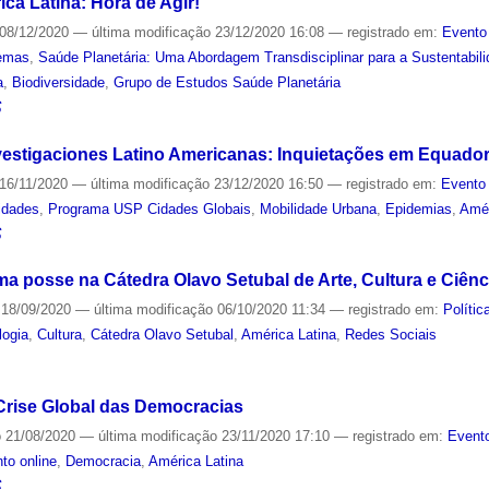
ca Latina: Hora de Agir!
08/12/2020
—
última modificação
23/12/2020 16:08
— registrado em:
Evento
emas
,
Saúde Planetária: Uma Abordagem Transdisciplinar para a Sustentabil
a
,
Biodiversidade
,
Grupo de Estudos Saúde Planetária
S
estigaciones Latino Americanas: Inquietações em Equador
16/11/2020
—
última modificação
23/12/2020 16:50
— registrado em:
Evento 
idades
,
Programa USP Cidades Globais
,
Mobilidade Urbana
,
Epidemias
,
Amér
S
ma posse na Cátedra Olavo Setubal de Arte, Cultura e Ciênc
18/09/2020
—
última modificação
06/10/2020 11:34
— registrado em:
Polític
logia
,
Cultura
,
Cátedra Olavo Setubal
,
América Latina
,
Redes Sociais
S
 Crise Global das Democracias
o
21/08/2020
—
última modificação
23/11/2020 17:10
— registrado em:
Evento
to online
,
Democracia
,
América Latina
S