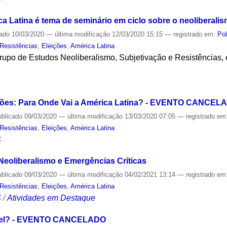
ca Latina é tema de seminário em ciclo sobre o neoliberali
cado
10/03/2020
—
última modificação
12/03/2020 15:15
— registrado em:
Pol
 Resistências
,
Eleições
,
América Latina
rupo de Estudos Neoliberalismo, Subjetivação e Resistências, 
S
eições: Para Onde Vai a América Latina? - EVENTO CANCEL
ublicado
09/03/2020
—
última modificação
13/03/2020 07:05
— registrado em
 Resistências
,
Eleições
,
América Latina
S
 Neoliberalismo e Emergências Críticas
ublicado
09/03/2020
—
última modificação
04/02/2021 13:14
— registrado em
 Resistências
,
Eleições
,
América Latina
S
/
Atividades em Destaque
ível? - EVENTO CANCELADO