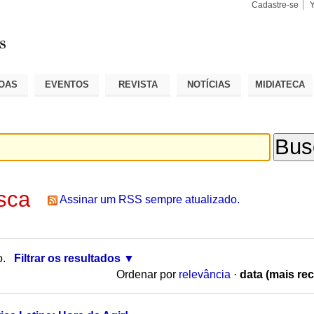
Cadastre-se
Busca
Busca
Avançad
OAS
EVENTOS
REVISTA
NOTÍCIAS
MIDIATECA
sca
Assinar um RSS sempre atualizado.
o.
Filtrar os resultados
Ordenar por
relevância
·
data (mais rec