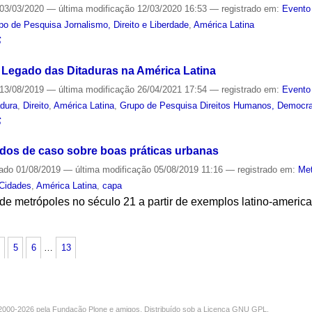
03/03/2020
—
última modificação
12/03/2020 16:53
— registrado em:
Evento
po de Pesquisa Jornalismo, Direito e Liberdade
,
América Latina
S
o Legado das Ditaduras na América Latina
13/08/2019
—
última modificação
26/04/2021 17:54
— registrado em:
Evento
adura
,
Direito
,
América Latina
,
Grupo de Pesquisa Direitos Humanos, Democr
S
dos de caso sobre boas práticas urbanas
cado
01/08/2019
—
última modificação
05/08/2019 11:16
— registrado em:
Met
Cidades
,
América Latina
,
capa
 de metrópoles no século 21 a partir de exemplos latino-americ
S
5
6
…
13
000-2026 pela
Fundação Plone
e amigos. Distribuído sob a
Licença GNU GPL
.