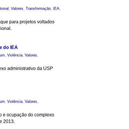
tional
,
Valores
,
Transformação
,
IEA
,
que para projetos voltados
ional.
e do IEA
mum
,
Violência
,
Valores
,
exo administrativo da USP
mum
,
Violência
,
Valores
,
são e ocupação do complexo
e 2013.