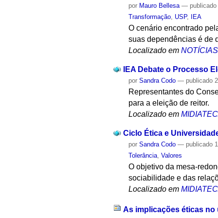
por
Mauro Bellesa
—
publicado
Transformação
,
USP
,
IEA
O cenário encontrado pela
suas dependências é de d
Localizado em
NOTÍCIA
IEA Debate o Processo El
por
Sandra Codo
—
publicado
2
Representantes do Consel
para a eleição de reitor.
Localizado em
MIDIATE
Ciclo Ética e Universidad
por
Sandra Codo
—
publicado
1
Tolerância
,
Valores
O objetivo da mesa-redon
sociabilidade e das relaç
Localizado em
MIDIATE
As implicações éticas no