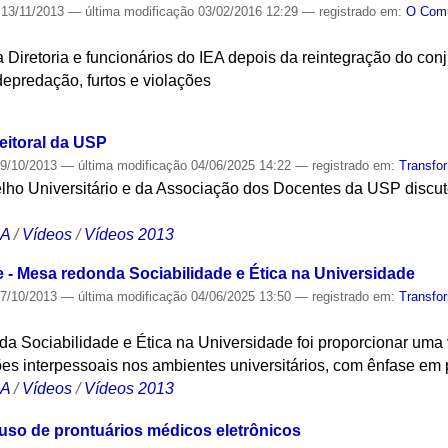
13/11/2013
—
última modificação
03/02/2016 12:29
— registrado em:
O Co
 Diretoria e funcionários do IEA depois da reintegração do con
epredação, furtos e violações
S
eitoral da USP
9/10/2013
—
última modificação
04/06/2025 14:22
— registrado em:
Transfo
ho Universitário e da Associação dos Docentes da USP discute
CA
/
Vídeos
/
Vídeos 2013
e - Mesa redonda Sociabilidade e Ética na Universidade
7/10/2013
—
última modificação
04/06/2025 13:50
— registrado em:
Transfo
da Sociabilidade e Ética na Universidade foi proporcionar uma
ões interpessoais nos ambientes universitários, com ênfase em p
CA
/
Vídeos
/
Vídeos 2013
 uso de prontuários médicos eletrônicos