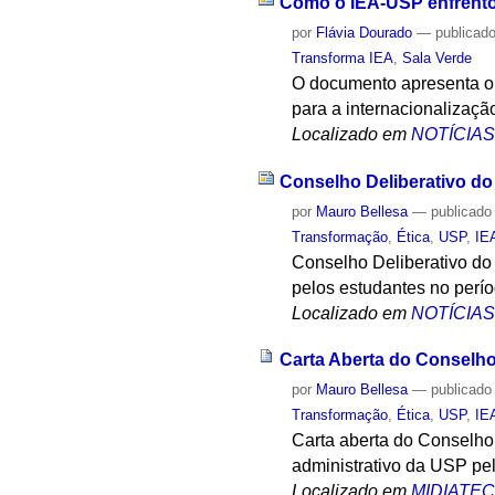
Como o IEA-USP enfrento
por
Flávia Dourado
—
publicad
Transforma IEA
,
Sala Verde
O documento apresenta o 
para a internacionalização
Localizado em
NOTÍCIA
Conselho Deliberativo do 
por
Mauro Bellesa
—
publicado
Transformação
,
Ética
,
USP
,
IE
Conselho Deliberativo do
pelos estudantes no perí
Localizado em
NOTÍCIA
Carta Aberta do Conselho
por
Mauro Bellesa
—
publicado
Transformação
,
Ética
,
USP
,
IE
Carta aberta do Conselho
administrativo da USP pe
Localizado em
MIDIATE