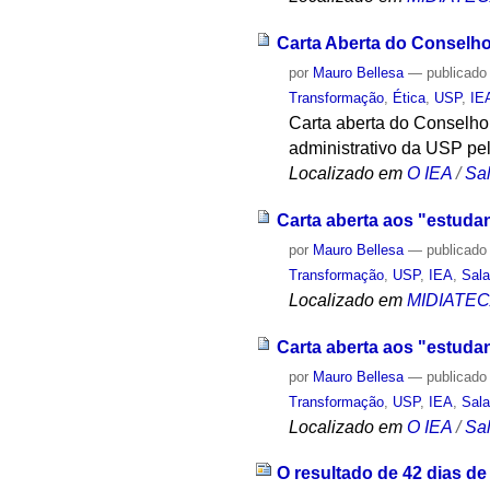
Carta Aberta do Conselho
por
Mauro Bellesa
—
publicado
Transformação
,
Ética
,
USP
,
IE
Carta aberta do Conselho
administrativo da USP pe
Localizado em
O IEA
/
Sa
Carta aberta aos "estuda
por
Mauro Bellesa
—
publicado
Transformação
,
USP
,
IEA
,
Sala
Localizado em
MIDIATE
Carta aberta aos "estuda
por
Mauro Bellesa
—
publicado
Transformação
,
USP
,
IEA
,
Sala
Localizado em
O IEA
/
Sa
O resultado de 42 dias d