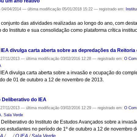
u um ano reativo
o
04/04/2014
—
última modificação
05/01/2018 15:22
— registrado em:
Institu
conjunto das atividades realizadas ao longo do ano, com desta
 do Instituto e sua consolidação como plataforma crítica instituc
S
IEA divulga carta aberta sobre as depredações da Reitoria 
27/11/2013
—
última modificação
03/02/2016 12:28
— registrado em:
O Co
A
 IEA divulga carta aberta sobre a invasão e ocupação do compl
odo de 01 de outubro a 12 de novembro de 2013.
S
 Deliberativo do IEA
27/11/2013
—
última modificação
03/02/2016 12:29
— registrado em:
O Co
A
,
Sala Verde
 Deliberativo do Instituto de Estudos Avançados sobre a inva
los estudantes no período de 1º de outubro a 12 de novembro d
CA
/
…
/
O IEA
/
Sala Verde