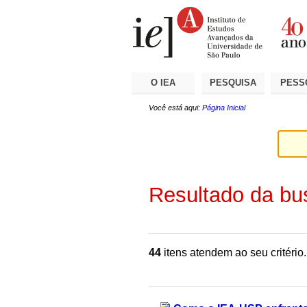
Ir
Ferramentas
Seções
para
Pessoais
o
conteúdo.
|
Ir
para
a
O IEA
PESQUISA
PESS
navegação
Você está aqui:
Página Inicial
Resultado da bu
44
itens atendem ao seu critério.