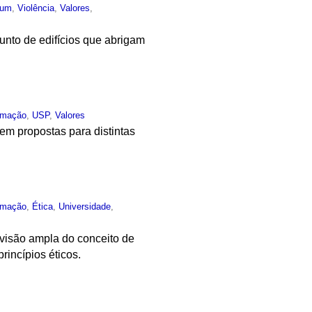
mum
,
Violência
,
Valores
,
junto de edifícios que abrigam
rmação
,
USP
,
Valores
m propostas para distintas
rmação
,
Ética
,
Universidade
,
 visão ampla do conceito de
rincípios éticos.