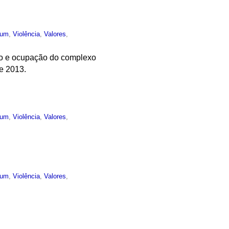
mum
,
Violência
,
Valores
,
são e ocupação do complexo
e 2013.
mum
,
Violência
,
Valores
,
mum
,
Violência
,
Valores
,