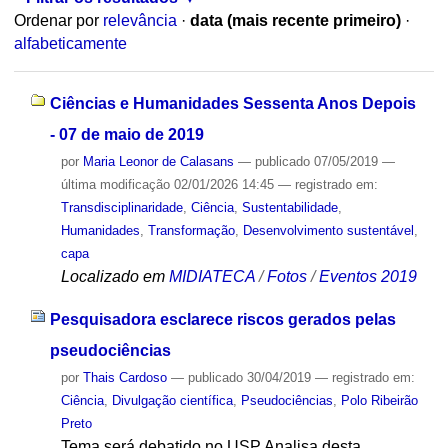
Ordenar por
relevância
·
data (mais recente primeiro)
·
alfabeticamente
Ciências e Humanidades Sessenta Anos Depois
- 07 de maio de 2019
por
Maria Leonor de Calasans
—
publicado
07/05/2019
—
última modificação
02/01/2026 14:45
— registrado em:
Transdisciplinaridade
,
Ciência
,
Sustentabilidade
,
Humanidades
,
Transformação
,
Desenvolvimento sustentável
,
capa
Localizado em
MIDIATECA
/
Fotos
/
Eventos 2019
Pesquisadora esclarece riscos gerados pelas
pseudociências
por
Thais Cardoso
—
publicado
30/04/2019
— registrado em:
Ciência
,
Divulgação científica
,
Pseudociências
,
Polo Ribeirão
Preto
Tema será debatido no USP Analisa desta