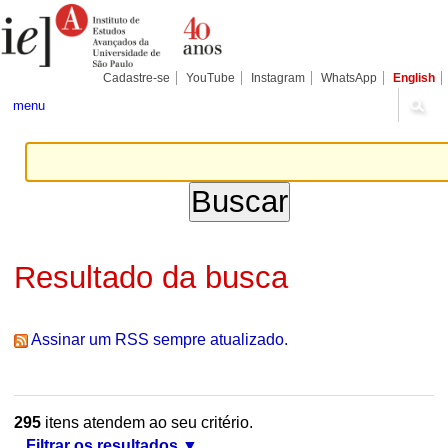
Ir
Ferramentas
Seções
para
Pessoais
o
conteúdo.
|
Cadastre-se
YouTube
Instagram
WhatsApp
English
Ir
para
menu
a
navegação
Resultado da busca
Assinar um RSS sempre atualizado.
295
itens atendem ao seu critério.
Filtrar os resultados