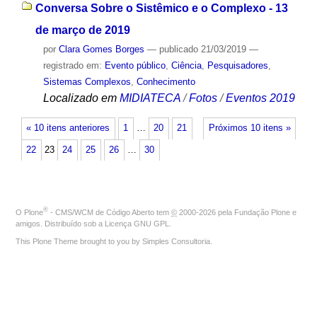
Conversa Sobre o Sistêmico e o Complexo - 13
de março de 2019
por
Clara Gomes Borges
—
publicado
21/03/2019
—
registrado em:
Evento público
,
Ciência
,
Pesquisadores
,
Sistemas Complexos
,
Conhecimento
Localizado em
MIDIATECA
/
Fotos
/
Eventos 2019
« 10 itens anteriores
1
…
20
21
Próximos 10 itens »
22
23
24
25
26
…
30
®
O
Plone
- CMS/WCM de Código Aberto
tem
©
2000-2026 pela
Fundação Plone
e
amigos. Distribuído sob a
Licença GNU GPL
.
This Plone Theme brought to you by
Simples Consultoria
.