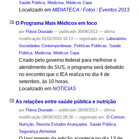
Saúde Pública
,
Medicina
,
Médicos Copa
Localizado em
MIDIATECA
/
Fotos
/
Eventos 2013
O Programa Mais Médicos em foco
por
Flávia Dourado
—
publicado
30/08/2013
—
última
modificação
01/02/2016 10:13
— registrado em:
Laboratório
Sociedades Contemporâneas
,
Políticas Públicas
,
Saúde
Pública
,
Medicina
,
Médicos Copa
Criado pelo governo federal para melhorar o
atendimento do SUS, o programa será debatido
no encontro que o IEA realiza no dia 4 de
setembro, às 10 horas.
Localizado em
NOTÍCIAS
As relações entre saúde pública e nutrição
por
Flávia Dourado
—
publicado
28/08/2013
—
última
modificação
28/09/2015 08:28
— registrado em:
O Comum
,
Nutrição
,
Revista Estudos Avançados
,
Saúde Pública
,
Segurança Alimentar
O lançamento da edição acontece no dia 13 de