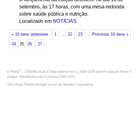
setembro, às 17 horas, com uma mesa-redonda
sobre saúde pública e nutrição.
Localizado em
NOTÍCIAS
« 10 itens anteriores
1
…
22
23
Próximos 10 itens »
24
25
26
27
®
O
Plone
- CMS/WCM de Código Aberto
tem
©
2000-2026 pela
Fundação Plone
e
amigos. Distribuído sob a
Licença GNU GPL
.
This Plone Theme brought to you by
Simples Consultoria
.