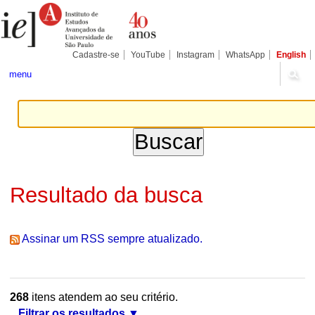
Ir
Ferramentas
Seções
para
Pessoais
o
conteúdo.
|
Cadastre-se
YouTube
Instagram
WhatsApp
English
Ir
para
menu
a
navegação
Resultado da busca
Assinar um RSS sempre atualizado.
268
itens atendem ao seu critério.
Filtrar os resultados