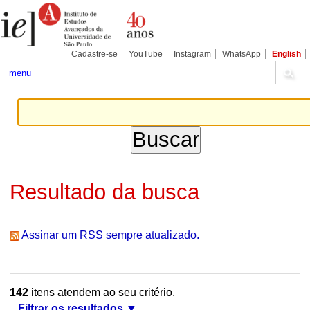
Ir
Ferramentas
Seções
para
Pessoais
o
conteúdo.
|
Cadastre-se
YouTube
Instagram
WhatsApp
English
Ir
para
menu
a
navegação
Resultado da busca
Assinar um RSS sempre atualizado.
142
itens atendem ao seu critério.
Filtrar os resultados