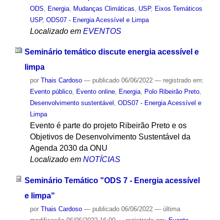
ODS
,
Energia
,
Mudanças Climáticas
,
USP
,
Eixos Temáticos
USP
,
ODS07 - Energia Acessível e Limpa
Localizado em
EVENTOS
Seminário temático discute energia acessível e
limpa
por
Thais Cardoso
—
publicado
06/06/2022
— registrado em:
Evento público
,
Evento online
,
Energia
,
Polo Ribeirão Preto
,
Desenvolvimento sustentável
,
ODS07 - Energia Acessível e
Limpa
Evento é parte do projeto Ribeirão Preto e os
Objetivos de Desenvolvimento Sustentável da
Agenda 2030 da ONU
Localizado em
NOTÍCIAS
Seminário Temático "ODS 7 - Energia acessível
e limpa"
por
Thais Cardoso
—
publicado
06/06/2022
—
última