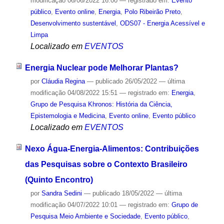
modificação
06/06/2022 16:00
— registrado em:
Evento
público
,
Evento online
,
Energia
,
Polo Ribeirão Preto
,
Desenvolvimento sustentável
,
ODS07 - Energia Acessível e
Limpa
Localizado em
EVENTOS
Energia Nuclear pode Melhorar Plantas?
por
Cláudia Regina
—
publicado
26/05/2022
—
última
modificação
04/08/2022 15:51
— registrado em:
Energia
,
Grupo de Pesquisa Khronos: História da Ciência,
Epistemologia e Medicina
,
Evento online
,
Evento público
Localizado em
EVENTOS
Nexo Água-Energia-Alimentos: Contribuições
das Pesquisas sobre o Contexto Brasileiro
(Quinto Encontro)
por
Sandra Sedini
—
publicado
18/05/2022
—
última
modificação
04/07/2022 10:01
— registrado em:
Grupo de
Pesquisa Meio Ambiente e Sociedade
,
Evento público
,