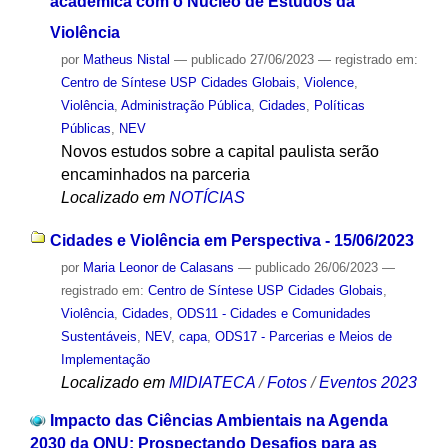
acadêmica com o Núcleo de Estudos da
Violência
por
Matheus Nistal
—
publicado
27/06/2023
— registrado em:
Centro de Síntese USP Cidades Globais
,
Violence
,
Violência
,
Administração Pública
,
Cidades
,
Políticas
Públicas
,
NEV
Novos estudos sobre a capital paulista serão
encaminhados na parceria
Localizado em
NOTÍCIAS
Cidades e Violência em Perspectiva - 15/06/2023
por
Maria Leonor de Calasans
—
publicado
26/06/2023
—
registrado em:
Centro de Síntese USP Cidades Globais
,
Violência
,
Cidades
,
ODS11 - Cidades e Comunidades
Sustentáveis
,
NEV
,
capa
,
ODS17 - Parcerias e Meios de
Implementação
Localizado em
MIDIATECA
/
Fotos
/
Eventos 2023
Impacto das Ciências Ambientais na Agenda
2030 da ONU: Prospectando Desafios para as