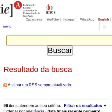
Ir
Ferramentas
Seções
para
Pessoais
o
conteúdo.
|
Cadastre-se
YouTube
Instagram
WhatsApp
English
Ir
para
menu
a
navegação
Resultado da busca
Assinar um RSS sempre atualizado.
96
itens atendem ao seu critério.
Filtrar os resultados
Ordenar por
relevância
·
data (mais recente primeiro)
·