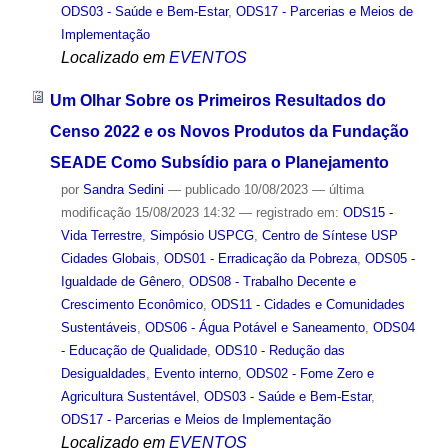
ODS03 - Saúde e Bem-Estar
,
ODS17 - Parcerias e Meios de
Implementação
Localizado em
EVENTOS
Um Olhar Sobre os Primeiros Resultados do
Censo 2022 e os Novos Produtos da Fundação
SEADE Como Subsídio para o Planejamento
por
Sandra Sedini
—
publicado
10/08/2023
—
última
modificação
15/08/2023 14:32
— registrado em:
ODS15 -
Vida Terrestre
,
Simpósio USPCG
,
Centro de Síntese USP
Cidades Globais
,
ODS01 - Erradicação da Pobreza
,
ODS05 -
Igualdade de Gênero
,
ODS08 - Trabalho Decente e
Crescimento Econômico
,
ODS11 - Cidades e Comunidades
Sustentáveis
,
ODS06 - Água Potável e Saneamento
,
ODS04
- Educação de Qualidade
,
ODS10 - Redução das
Desigualdades
,
Evento interno
,
ODS02 - Fome Zero e
Agricultura Sustentável
,
ODS03 - Saúde e Bem-Estar
,
ODS17 - Parcerias e Meios de Implementação
Localizado em
EVENTOS