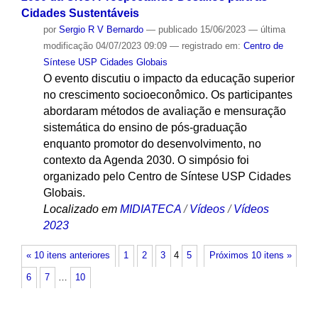
Cidades Sustentáveis
por
Sergio R V Bernardo
—
publicado
15/06/2023
—
última
modificação
04/07/2023 09:09
— registrado em:
Centro de
Síntese USP Cidades Globais
O evento discutiu o impacto da educação superior
no crescimento socioeconômico. Os participantes
abordaram métodos de avaliação e mensuração
sistemática do ensino de pós-graduação
enquanto promotor do desenvolvimento, no
contexto da Agenda 2030. O simpósio foi
organizado pelo Centro de Síntese USP Cidades
Globais.
Localizado em
MIDIATECA
/
Vídeos
/
Vídeos
2023
« 10 itens anteriores
1
2
3
4
5
Próximos 10 itens »
6
7
…
10