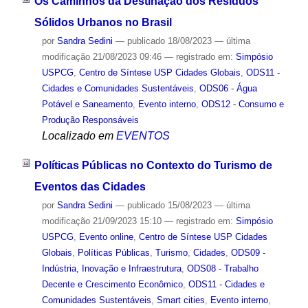
Os Caminhos da Destinação dos Resíduos
Sólidos Urbanos no Brasil
por
Sandra Sedini
—
publicado
18/08/2023
—
última
modificação
21/08/2023 09:46
— registrado em:
Simpósio
USPCG
,
Centro de Síntese USP Cidades Globais
,
ODS11 -
Cidades e Comunidades Sustentáveis
,
ODS06 - Água
Potável e Saneamento
,
Evento interno
,
ODS12 - Consumo e
Produção Responsáveis
Localizado em
EVENTOS
Políticas Públicas no Contexto do Turismo de
Eventos das Cidades
por
Sandra Sedini
—
publicado
15/08/2023
—
última
modificação
21/09/2023 15:10
— registrado em:
Simpósio
USPCG
,
Evento online
,
Centro de Síntese USP Cidades
Globais
,
Políticas Públicas
,
Turismo
,
Cidades
,
ODS09 -
Indústria, Inovação e Infraestrutura
,
ODS08 - Trabalho
Decente e Crescimento Econômico
,
ODS11 - Cidades e
Comunidades Sustentáveis
,
Smart cities
,
Evento interno
,