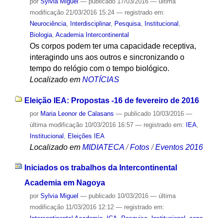
por
Sylvia Miguel
—
publicado
17/03/2016
—
última
modificação
21/03/2016 15:24
— registrado em:
Neurociência
,
Interdisciplinar
,
Pesquisa
,
Institucional
,
Biologia
,
Academia Intercontinental
Os corpos podem ter uma capacidade receptiva,
interagindo uns aos outros e sincronizando o
tempo do relógio com o tempo biológico.
Localizado em
NOTÍCIAS
Eleição IEA: Propostas -16 de fevereiro de 2016
por
Maria Leonor de Calasans
—
publicado
10/03/2016
—
última modificação
10/03/2016 16:57
— registrado em:
IEA
,
Institucional
,
Eleições IEA
Localizado em
MIDIATECA
/
Fotos
/
Eventos 2016
Iniciados os trabalhos da Intercontinental
Academia em Nagoya
por
Sylvia Miguel
—
publicado
10/03/2016
—
última
modificação
11/03/2016 12:12
— registrado em: