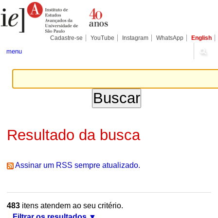
Ir
Ferramentas
Seções
para
Pessoais
o
conteúdo.
|
Cadastre-se
YouTube
Instagram
WhatsApp
English
Ir
para
menu
a
navegação
Resultado da busca
Assinar um RSS sempre atualizado.
483
itens atendem ao seu critério.
Filtrar os resultados