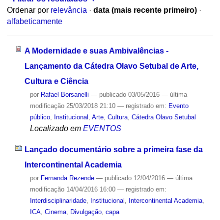
Ordenar por
relevância
·
data (mais recente primeiro)
·
alfabeticamente
A Modernidade e suas Ambivalências -
Lançamento da Cátedra Olavo Setubal de Arte,
Cultura e Ciência
por
Rafael Borsanelli
—
publicado
03/05/2016
—
última
modificação
25/03/2018 21:10
— registrado em:
Evento
público
,
Institucional
,
Arte
,
Cultura
,
Cátedra Olavo Setubal
Localizado em
EVENTOS
Lançado documentário sobre a primeira fase da
Intercontinental Academia
por
Fernanda Rezende
—
publicado
12/04/2016
—
última
modificação
14/04/2016 16:00
— registrado em:
Interdisciplinaridade
,
Institucional
,
Intercontinental Academia
,
ICA
,
Cinema
,
Divulgação
,
capa