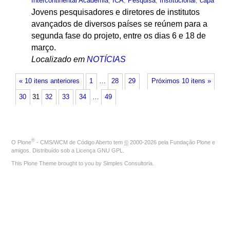
Intercontinental Academia
,
ICA
,
Pesquisa
,
Institucional
,
capa
Jovens pesquisadores e diretores de institutos
avançados de diversos países se reúnem para a
segunda fase do projeto, entre os dias 6 e 18 de
março.
Localizado em
NOTÍCIAS
« 10 itens anteriores
1
…
28
29
Próximos 10 itens »
30
31
32
33
34
…
49
®
O
Plone
- CMS/WCM de Código Aberto
tem
©
2000-2026 pela
Fundação Plone
e
amigos. Distribuído sob a
Licença GNU GPL
.
This Plone Theme brought to you by
Simples Consultoria
.