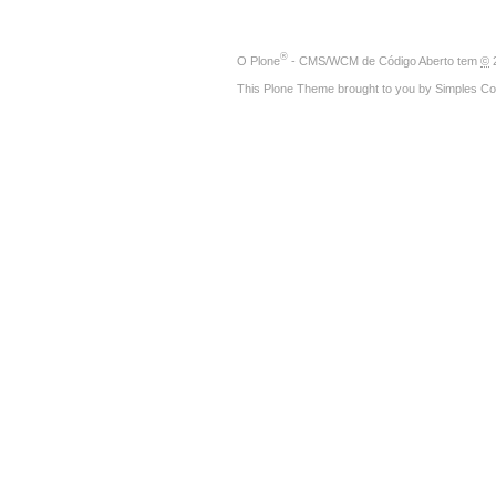
®
O
Plone
- CMS/WCM de Código Aberto
tem
©
2
This Plone Theme brought to you by
Simples Co