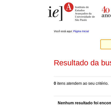
Ir
Ferramentas
para
Pessoais
o
conteúdo.
|
Ir
para
a
Você está aqui:
Página Inicial
navegação
Resultado da bu
0
itens atendem ao seu critério.
Nenhum resultado foi encon