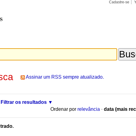
Cadastre-se
Busca
Busca
Avançad
sca
Assinar um RSS sempre atualizado.
Filtrar os resultados
Ordenar por
relevância
·
data (mais rec
trado.