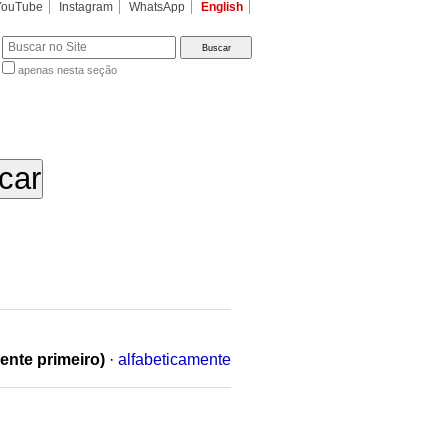
YouTube
Instagram
WhatsApp
English
apenas nesta seção
a…
ente primeiro)
·
alfabeticamente