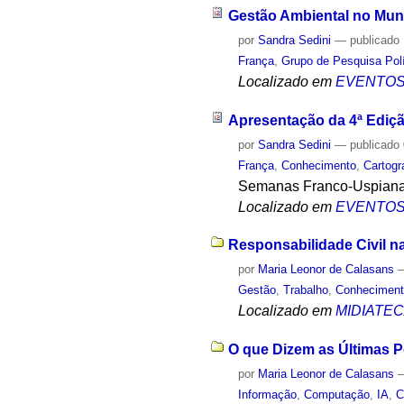
Gestão Ambiental no Mun
por
Sandra Sedini
—
publicado
França
,
Grupo de Pesquisa Polít
Localizado em
EVENTO
Apresentação da 4ª Ediçã
por
Sandra Sedini
—
publicado
França
,
Conhecimento
,
Cartogr
Semanas Franco-Uspian
Localizado em
EVENTO
Responsabilidade Civil n
por
Maria Leonor de Calasans
Gestão
,
Trabalho
,
Conhecimen
Localizado em
MIDIATE
O que Dizem as Últimas P
por
Maria Leonor de Calasans
Informação
,
Computação
,
IA
,
C