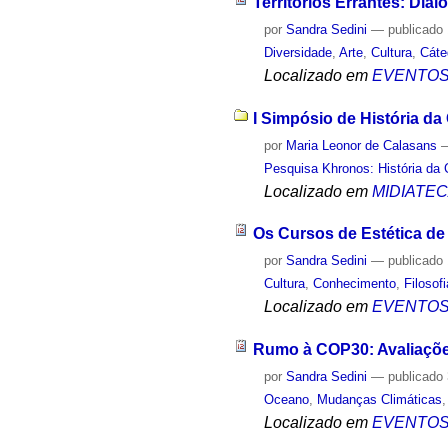
Territórios Errantes: Diá
por
Sandra Sedini
—
publicado
Diversidade
,
Arte
,
Cultura
,
Cáte
Localizado em
EVENTO
I Simpósio de História da 
por
Maria Leonor de Calasans
Pesquisa Khronos: História da 
Localizado em
MIDIATE
Os Cursos de Estética de
por
Sandra Sedini
—
publicado
Cultura
,
Conhecimento
,
Filosofi
Localizado em
EVENTO
Rumo à COP30: Avaliaçõe
por
Sandra Sedini
—
publicado
Oceano
,
Mudanças Climáticas
Localizado em
EVENTO