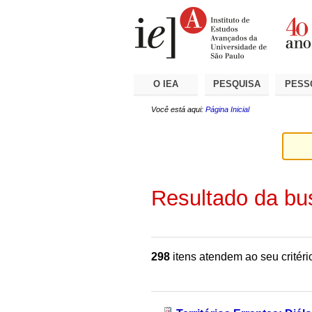
Ir
Ferramentas
Seções
para
Pessoais
o
conteúdo.
|
Ir
para
a
O IEA
PESQUISA
PESS
navegação
Você está aqui:
Página Inicial
Resultado da bu
298
itens atendem ao seu critéri