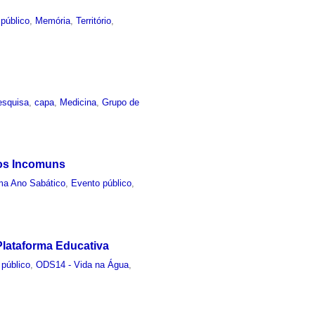
público
,
Memória
,
Território
,
esquisa
,
capa
,
Medicina
,
Grupo de
ços Incomuns
ma Ano Sabático
,
Evento público
,
lataforma Educativa
 público
,
ODS14 - Vida na Água
,