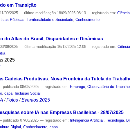
do em Transição
11/09/2025
—
última modificação
18/09/2025 08:13
— registrado em:
Ciência
icas Públicas, Territorialidade e Sociedade
,
Conhecimento
S
o do Atlas do Brasil, Disparidades e Dinâmicas
03/09/2025
—
última modificação
16/12/2025 12:08
— registrado em:
Ciênci
afia
as 2025
S
as Cadeias Produtivas: Nova Fronteira da Tutela do Trabalh
—
publicado
08/08/2025
— registrado em:
Emprego
,
Observatório do Trabalho
to
,
capa
,
Inclusão Social
CA
/
Fotos
/
Eventos 2025
esquisas sobre IA nas Empresas Brasileiras - 28/07/2025
—
publicado
07/08/2025
— registrado em:
Inteligência Artificial
,
Tecnologia
,
Br
ultura Digital
,
Conhecimento
,
capa