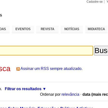
Cadastre-se
Busca
Busca
Avançad
OAS
EVENTOS
REVISTA
NOTÍCIAS
MIDIATECA
sca
Assinar um RSS sempre atualizado.
o.
Filtrar os resultados
Ordenar por
relevância
·
data (mais rec