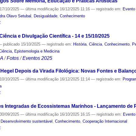
logos Sobre Memória, Educação e Práticas Artísticas
17/10/2025
—
última modificação
16/12/2025 11:16
— registrado em:
Evento 
dra Olavo Setubal
,
Desigualdade
,
Conhecimento
S
Ciência e Divulgação Científica - 14 e 15/10/2025
—
publicado
15/10/2025
— registrado em:
História
,
Ciência
,
Conhecimento
,
P
Ciência, Epistemologia e Medicina
CA
/
Fotos
/
Eventos 2025
 Hegel Depois da Virada Filológica: Novas Fontes e Balan
10/10/2025
—
última modificação
16/12/2025 11:14
— registrado em:
Progra
a
S
s Integradas de Ecossistemas Marinhos - Lançamento de P
30/09/2025
—
última modificação
16/10/2025 16:15
— registrado em:
Evento
,
Desenvolvimento sustentável
,
Conhecimento
,
Cooperação Internacional
S