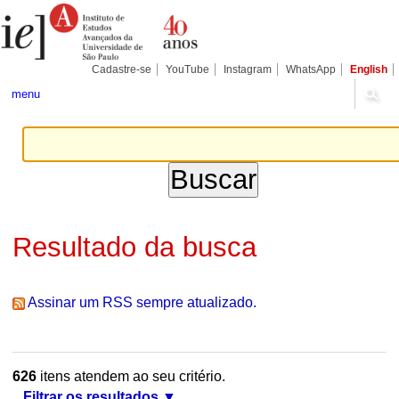
Ir
Ferramentas
Seções
para
Pessoais
o
conteúdo.
|
Cadastre-se
YouTube
Instagram
WhatsApp
English
Ir
para
menu
a
navegação
Resultado da busca
Assinar um RSS sempre atualizado.
626
itens atendem ao seu critério.
Filtrar os resultados