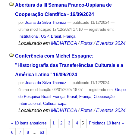
Abertura da III Semana Franco-Uspiana de
Cooperação Científica - 16/09/2024
por
Joana da Silva Thomaz
—
publicado
11/12/2024
—
última modificação
17/12/2024 17:10
— registrado em:
Institutional
,
USP
,
Brasil
,
França
Localizado em
MIDIATECA
/
Fotos
/
Eventos 2024
Conferência com Michel Espagne:
"Historiografia das Transferências Culturais e a
América Latina" 16/09/2024
por
Joana da Silva Thomaz
—
publicado
11/12/2024
—
última modificação
09/01/2025 18:07
— registrado em:
Grupo
de Pesquisa Brasil-França
,
Brasil
,
França
,
Cooperação
Internacional
,
Cultura
,
capa
Localizado em
MIDIATECA
/
Fotos
/
Eventos 2024
« 10 itens anteriores
1
2
3
4
5
Próximos 10 itens »
6
7
8
…
63