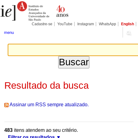
Ir
Ferramentas
Seções
para
Pessoais
o
conteúdo.
|
Cadastre-se
YouTube
Instagram
WhatsApp
English
Ir
para
menu
a
navegação
Resultado da busca
Assinar um RSS sempre atualizado.
483
itens atendem ao seu critério.
Filtrar os resultados