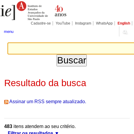
Ir
Ferramentas
Seções
para
Pessoais
o
conteúdo.
|
Cadastre-se
YouTube
Instagram
WhatsApp
English
Ir
para
menu
a
navegação
Resultado da busca
Assinar um RSS sempre atualizado.
483
itens atendem ao seu critério.
Filtrar os resultados