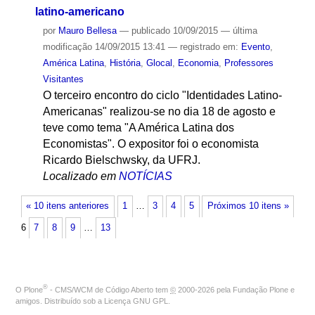
latino-americano
por
Mauro Bellesa
—
publicado
10/09/2015
—
última
modificação
14/09/2015 13:41
— registrado em:
Evento
,
América Latina
,
História
,
Glocal
,
Economia
,
Professores
Visitantes
O terceiro encontro do ciclo "Identidades Latino-
Americanas" realizou-se no dia 18 de agosto e
teve como tema "A América Latina dos
Economistas". O expositor foi o economista
Ricardo Bielschwsky, da UFRJ.
Localizado em
NOTÍCIAS
« 10 itens anteriores
1
…
3
4
5
Próximos 10 itens »
6
7
8
9
…
13
®
O
Plone
- CMS/WCM de Código Aberto
tem
©
2000-2026 pela
Fundação Plone
e
amigos. Distribuído sob a
Licença GNU GPL
.