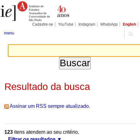
Ir
Ferramentas
Seções
para
Pessoais
o
conteúdo.
|
Cadastre-se
YouTube
Instagram
WhatsApp
English
Ir
para
menu
a
navegação
Resultado da busca
Assinar um RSS sempre atualizado.
123
itens atendem ao seu critério.
Filtrar os resultados