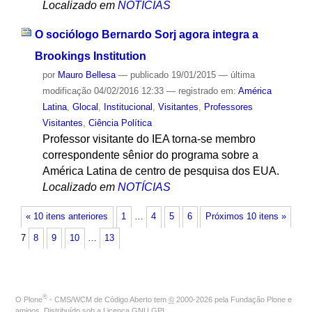
Localizado em
NOTÍCIAS
O sociólogo Bernardo Sorj agora integra a
Brookings Institution
por
Mauro Bellesa
—
publicado
19/01/2015
—
última
modificação
04/02/2016 12:33
— registrado em:
América
Latina
,
Glocal
,
Institucional
,
Visitantes
,
Professores
Visitantes
,
Ciência Política
Professor visitante do IEA torna-se membro
correspondente sênior do programa sobre a
América Latina de centro de pesquisa dos EUA.
Localizado em
NOTÍCIAS
« 10 itens anteriores
1
…
4
5
6
Próximos 10 itens »
7
8
9
10
…
13
®
O
Plone
- CMS/WCM de Código Aberto
tem
©
2000-2026 pela
Fundação Plone
e
amigos. Distribuído sob a
Licença GNU GPL
.