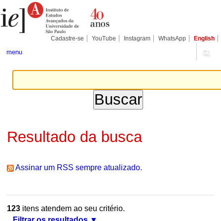
Ir
Ferramentas
Seções
para
Pessoais
o
conteúdo.
|
Cadastre-se
YouTube
Instagram
WhatsApp
English
Ir
para
menu
a
navegação
Resultado da busca
Assinar um RSS sempre atualizado.
123
itens atendem ao seu critério.
Filtrar os resultados