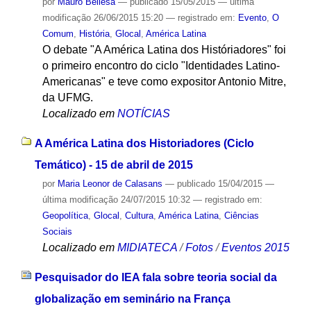
por
Mauro Bellesa
—
publicado
15/05/2015
—
última
modificação
26/06/2015 15:20
— registrado em:
Evento
,
O
Comum
,
História
,
Glocal
,
América Latina
O debate "A América Latina dos Históriadores" foi
o primeiro encontro do ciclo "Identidades Latino-
Americanas" e teve como expositor Antonio Mitre,
da UFMG.
Localizado em
NOTÍCIAS
A América Latina dos Historiadores (Ciclo
Temático) - 15 de abril de 2015
por
Maria Leonor de Calasans
—
publicado
15/04/2015
—
última modificação
24/07/2015 10:32
— registrado em:
Geopolítica
,
Glocal
,
Cultura
,
América Latina
,
Ciências
Sociais
Localizado em
MIDIATECA
/
Fotos
/
Eventos 2015
Pesquisador do IEA fala sobre teoria social da
globalização em seminário na França