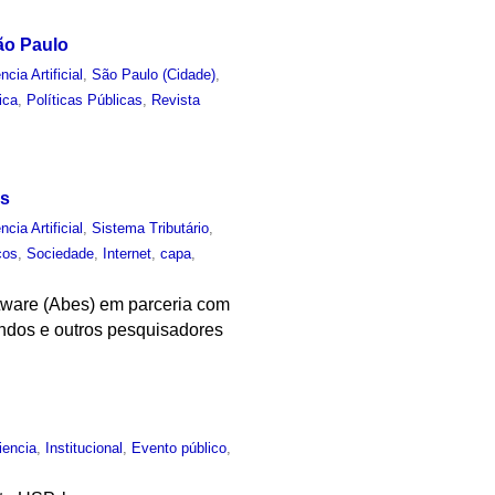
ão Paulo
ncia Artificial
,
São Paulo (Cidade)
,
ica
,
Políticas Públicas
,
Revista
es
ncia Artificial
,
Sistema Tributário
,
cos
,
Sociedade
,
Internet
,
capa
,
tware (Abes) em parceria com
andos e outros pesquisadores
iencia
,
Institucional
,
Evento público
,