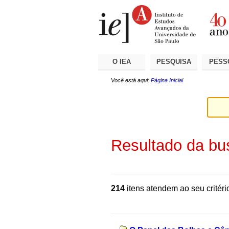
Ir
Ferramentas
Seções
para
Pessoais
o
conteúdo.
|
Ir
para
a
O IEA
PESQUISA
PESS
navegação
Você está aqui:
Página Inicial
Resultado da bu
214
itens atendem ao seu critéri