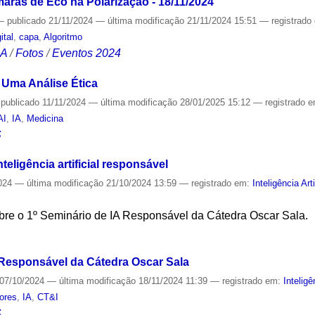
aras de Eco na Polarização - 18/11/2024
—
publicado
21/11/2024
—
última modificação
21/11/2024 15:51
— registrado
ital
,
capa
,
Algoritmo
CA
/
Fotos
/
Eventos 2024
 Uma Análise Ética
—
publicado
11/11/2024
—
última modificação
28/01/2025 15:12
— registrado 
AI
,
IA
,
Medicina
S
eligência artificial responsável
024
—
última modificação
21/10/2024 13:59
— registrado em:
Inteligência Arti
bre o 1º Seminário de IA Responsável da Cátedra Oscar Sala.
S
 Responsável da Cátedra Oscar Sala
07/10/2024
—
última modificação
18/11/2024 11:39
— registrado em:
Inteligê
ores
,
IA
,
CT&I
S