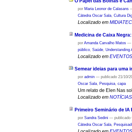
O Papel das Bolhas e Câm
por
Maria Leonor de Calasans
Cátedra Oscar Sala
,
Cultura Dig
Localizado em
MIDIATE
Medicina de Caixa Negra:
por
Amanda Carvalho Matos
público
,
Saúde
,
Understanding 
Localizado em
EVENTO
Semear ideias para uma int
por
admin
—
publicado
21/10/2
Oscar Sala
,
Pesquisa
,
capa
Um relato de Elen Nas so
Localizado em
NOTÍCIA
Primeiro Seminário de IA
por
Sandra Sedini
—
publicado
Cátedra Oscar Sala
,
Pesquisad
Localizado em
EVENTO