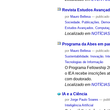
Revista Estudos Avançado
por
Mauro Bellesa
—
publicado
Sociedade
,
Publicações
,
Democ
Estudos Avançados
,
Computaç
Localizado em
NOTÍCIA
Programa da Abes em par
por
Mauro Bellesa
—
publicado
Sustentabilidade
,
Inovação
,
Int
Tecnologias de Informação
O Programa Fellowship 20
o IEA recebe inscrições 
com doutorado.
Localizado em
NOTÍCIA
IA e a Ciência
por
Jorge Paulo Soares
—
publ
Inteligência Artificial