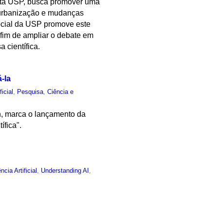
vista USP, busca promover uma
o, urbanização e mudanças
ocial da USP promove este
a fim de ampliar o debate em
 científica.
-la
ficial
,
Pesquisa
,
Ciência e
9h, marca o lançamento da
ífica".
ência Artificial
,
Understanding AI
,