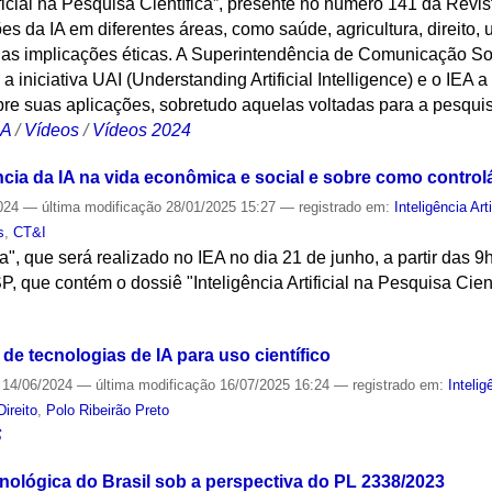
tificial na Pesquisa Científica”, presente no número 141 da Re
ões da IA em diferentes áreas, como saúde, agricultura, direit
uas implicações éticas. A Superintendência de Comunicação S
 iniciativa UAI (Understanding Artificial Intelligence) e o IEA 
obre suas aplicações, sobretudo aquelas voltadas para a pesquisa
CA
/
Vídeos
/
Vídeos 2024
cia da IA na vida econômica e social e sobre como controlá
024
—
última modificação
28/01/2025 15:27
— registrado em:
Inteligência Arti
s
,
CT&I
ia", que será realizado no IEA no dia 21 de junho, a partir das 
 que contém o dossiê "Inteligência Artificial na Pesquisa Cient
S
de tecnologias de IA para uso científico
14/06/2024
—
última modificação
16/07/2025 16:24
— registrado em:
Intelig
Direito
,
Polo Ribeirão Preto
S
nológica do Brasil sob a perspectiva do PL 2338/2023