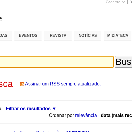
Cadastre-se
Busca
Busca
Avançad
OAS
EVENTOS
REVISTA
NOTÍCIAS
MIDIATECA
sca
Assinar um RSS sempre atualizado.
o.
Filtrar os resultados
Ordenar por
relevância
·
data (mais rec