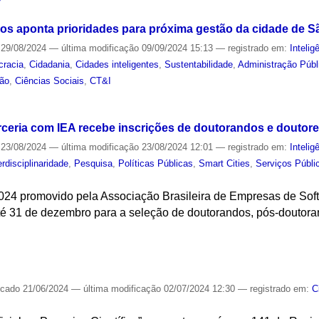
s aponta prioridades para próxima gestão da cidade de S
29/08/2024
—
última modificação
09/09/2024 15:13
— registrado em:
Inteligê
racia
,
Cidadania
,
Cidades inteligentes
,
Sustentabilidade
,
Administração Públ
ão
,
Ciências Sociais
,
CT&I
S
ceria com IEA recebe inscrições de doutorandos e doutor
23/08/2024
—
última modificação
23/08/2024 12:01
— registrado em:
Inteligê
erdisciplinaridade
,
Pesquisa
,
Políticas Públicas
,
Smart Cities
,
Serviços Públi
24 promovido pela Associação Brasileira de Empresas de Sof
até 31 de dezembro para a seleção de doutorandos, pós-doutor
S
icado
21/06/2024
—
última modificação
02/07/2024 12:30
— registrado em:
C