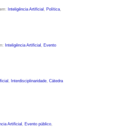
 em:
Inteligência Artificial
,
Política
,
em:
Inteligência Artificial
,
Evento
ficial
,
Interdisciplinaridade
,
Cátedra
ncia Artificial
,
Evento público
,