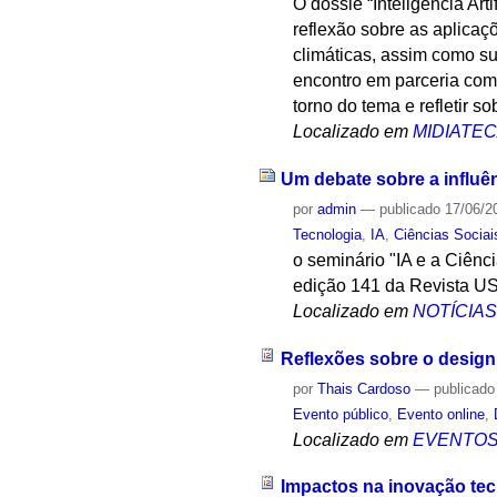
O dossiê “Inteligência Ar
reflexão sobre as aplicaç
climáticas, assim como s
encontro em parceria com a
torno do tema e refletir s
Localizado em
MIDIATE
Um debate sobre a influên
por
admin
—
publicado
17/06/2
Tecnologia
,
IA
,
Ciências Sociai
o seminário "IA e a Ciênc
edição 141 da Revista USP,
Localizado em
NOTÍCIA
Reflexões sobre o design 
por
Thais Cardoso
—
publicado
Evento público
,
Evento online
,
Localizado em
EVENTO
Impactos na inovação tec