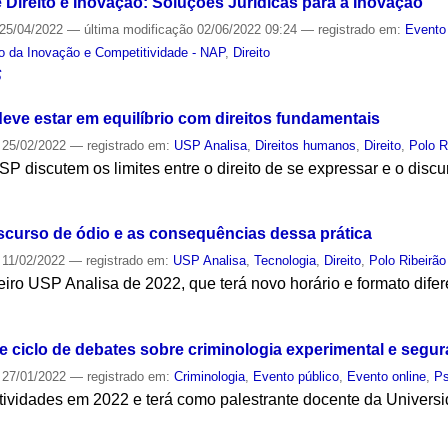
ireito e Inovação: Soluções Jurídicas para a Inovação
25/04/2022
—
última modificação
02/06/2022 09:24
— registrado em:
Evento
o da Inovação e Competitividade - NAP
,
Direito
S
eve estar em equilíbrio com direitos fundamentais
25/02/2022
— registrado em:
USP Analisa
,
Direitos humanos
,
Direito
,
Polo R
 discutem os limites entre o direito de se expressar e o disc
S
iscurso de ódio e as consequências dessa prática
11/02/2022
— registrado em:
USP Analisa
,
Tecnologia
,
Direito
,
Polo Ribeirão
ro USP Analisa de 2022, que terá novo horário e formato difer
S
ciclo de debates sobre criminologia experimental e segur
27/01/2022
— registrado em:
Criminologia
,
Evento público
,
Evento online
,
Ps
atividades em 2022 e terá como palestrante docente da Univers
S