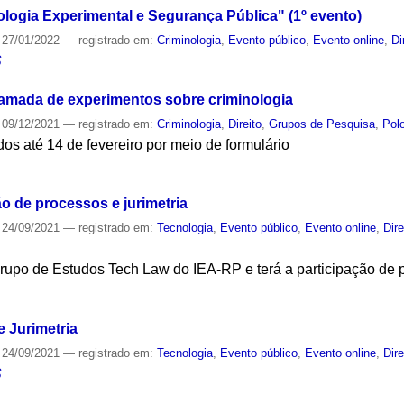
ologia Experimental e Segurança Pública" (1º evento)
27/01/2022
— registrado em:
Criminologia
,
Evento público
,
Evento online
,
Di
S
amada de experimentos sobre criminologia
09/12/2021
— registrado em:
Criminologia
,
Direito
,
Grupos de Pesquisa
,
Polo
os até 14 de fevereiro por meio de formulário
S
o de processos e jurimetria
24/09/2021
— registrado em:
Tecnologia
,
Evento público
,
Evento online
,
Dire
 Grupo de Estudos Tech Law do IEA-RP e terá a participação 
S
 Jurimetria
24/09/2021
— registrado em:
Tecnologia
,
Evento público
,
Evento online
,
Dire
S