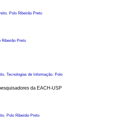
reito
,
Polo Ribeirão Preto
 Ribeirão Preto
ito
,
Tecnologias de Informação
,
Polo
de pesquisadores da EACH-USP
ito
,
Polo Ribeirão Preto