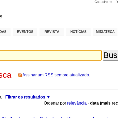
Cadastre-se
Busca
Busca
Avançad
OAS
EVENTOS
REVISTA
NOTÍCIAS
MIDIATECA
sca
Assinar um RSS sempre atualizado.
o.
Filtrar os resultados
Ordenar por
relevância
·
data (mais rec