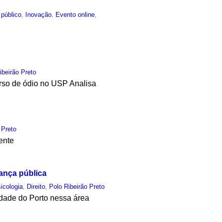
 público
,
Inovação
,
Evento online
,
ibeirão Preto
urso de ódio no USP Analisa
 Preto
ente
ança pública
icologia
,
Direito
,
Polo Ribeirão Preto
idade do Porto nessa área