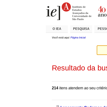
Ir
Ferramentas
Seções
para
Pessoais
o
conteúdo.
|
Ir
para
a
O IEA
PESQUISA
PESS
navegação
Você está aqui:
Página Inicial
Resultado da bu
214
itens atendem ao seu critéri