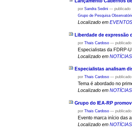
Lançamento Cadernos de D
por
Sandra Sedini
—
publicado
Grupo de Pesquisa Observatóri
Localizado em
EVENTO
Liberdade de expressão d
por
Thais Cardoso
—
publicado
Especialistas da FDRP-USP
Localizado em
NOTÍCIA
Especialistas analisam d
por
Thais Cardoso
—
publicado
Tema é abordado no primei
Localizado em
NOTÍCIA
Grupo do IEA-RP promove 
por
Thais Cardoso
—
publicado
Evento marca início das 
Localizado em
NOTÍCIA