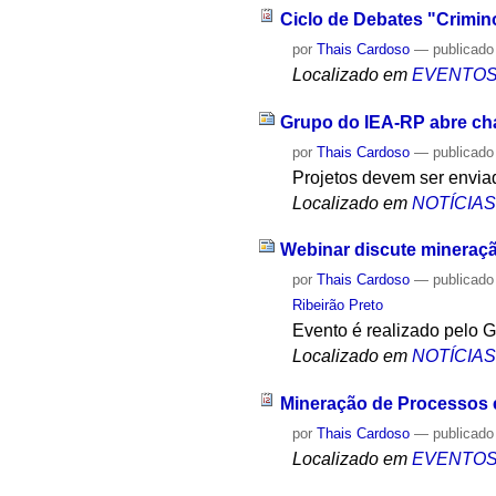
Ciclo de Debates "Crimin
por
Thais Cardoso
—
publicado
Localizado em
EVENTO
Grupo do IEA-RP abre ch
por
Thais Cardoso
—
publicado
Projetos devem ser enviad
Localizado em
NOTÍCIA
Webinar discute mineraçã
por
Thais Cardoso
—
publicado
Ribeirão Preto
Evento é realizado pelo
Localizado em
NOTÍCIA
Mineração de Processos e
por
Thais Cardoso
—
publicado
Localizado em
EVENTO