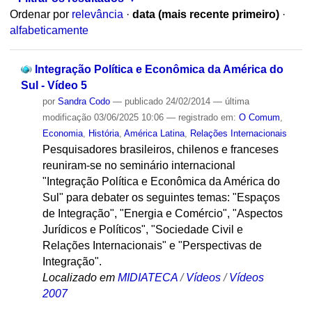
Ordenar por
relevância
·
data (mais recente primeiro)
·
alfabeticamente
Integração Política e Econômica da América do
Sul - Vídeo 5
por
Sandra Codo
—
publicado
24/02/2014
—
última
modificação
03/06/2025 10:06
— registrado em:
O Comum
,
Economia
,
História
,
América Latina
,
Relações Internacionais
Pesquisadores brasileiros, chilenos e franceses
reuniram-se no seminário internacional
"Integração Política e Econômica da América do
Sul" para debater os seguintes temas: "Espaços
de Integração", "Energia e Comércio", "Aspectos
Jurídicos e Políticos", "Sociedade Civil e
Relações Internacionais" e "Perspectivas de
Integração".
Localizado em
MIDIATECA
/
Vídeos
/
Vídeos
2007