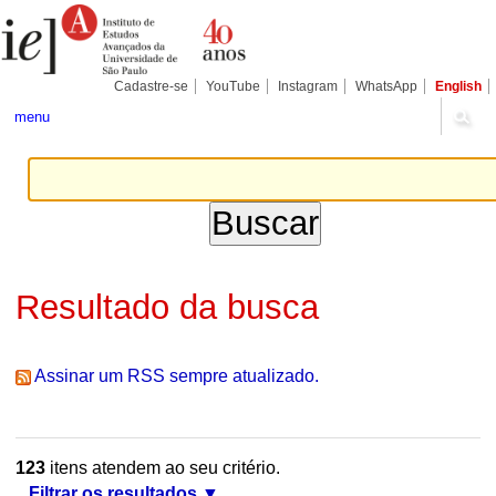
Ir
Ferramentas
Seções
para
Pessoais
o
conteúdo.
|
Cadastre-se
YouTube
Instagram
WhatsApp
English
Ir
para
menu
a
navegação
Resultado da busca
Assinar um RSS sempre atualizado.
123
itens atendem ao seu critério.
Filtrar os resultados