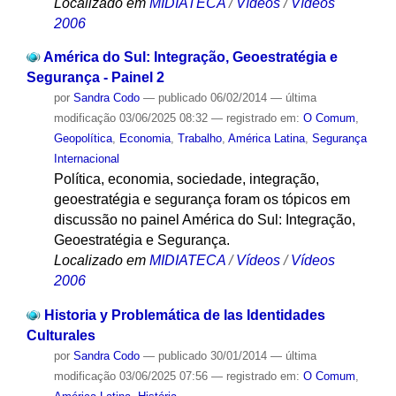
Localizado em
MIDIATECA
/
Vídeos
/
Vídeos
2006
América do Sul: Integração, Geoestratégia e
Segurança - Painel 2
por
Sandra Codo
—
publicado
06/02/2014
—
última
modificação
03/06/2025 08:32
— registrado em:
O Comum
,
Geopolítica
,
Economia
,
Trabalho
,
América Latina
,
Segurança
Internacional
Política, economia, sociedade, integração,
geoestratégia e segurança foram os tópicos em
discussão no painel América do Sul: Integração,
Geoestratégia e Segurança.
Localizado em
MIDIATECA
/
Vídeos
/
Vídeos
2006
Historia y Problemática de las Identidades
Culturales
por
Sandra Codo
—
publicado
30/01/2014
—
última
modificação
03/06/2025 07:56
— registrado em:
O Comum
,