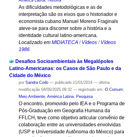
América Latina
,
História
As dificuldades metodológicas e as de
interpretação são os eixos que o historiador e
economista cubano Manuel Moreno Fraginals
ateve-se para discorrer sobre a história e a
identidade cultural latino-americana.
Localizado em
MIDIATECA
/
Vídeos
/
Vídeos
1986
Desafios Socioambientais às Megalópoles
Latino-Americanas: os Casos de São Paulo e da
Cidade do México
por
Sandra Codo
—
publicado
21/01/2014
—
última
modificação
04/06/2025 09:32
— registrado em:
O Comum
,
Meio Ambiente
,
América Latina
,
Pesquisa
O encontro, promovido pelo IEA e o Programa de
Pós-Graduação em Geografia Humana da
FFLCH, teve como objetivo articular convênio de
colaboração entre as universidades envolvidas
(USP e Universidade Autônoma do México) para