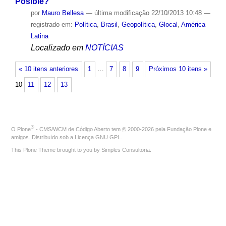
Posible?"
por
Mauro Bellesa
—
última modificação
22/10/2013 10:48
—
registrado em:
Política
,
Brasil
,
Geopolítica
,
Glocal
,
América
Latina
Localizado em
NOTÍCIAS
« 10 itens anteriores
1
…
7
8
9
Próximos 10 itens »
10
11
12
13
®
O
Plone
- CMS/WCM de Código Aberto
tem
©
2000-2026 pela
Fundação Plone
e
amigos. Distribuído sob a
Licença GNU GPL
.
This Plone Theme brought to you by
Simples Consultoria
.