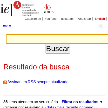
Ir
Ferramentas
Seções
para
Pessoais
o
conteúdo.
|
Cadastre-se
YouTube
Instagram
WhatsApp
English
Ir
para
menu
a
navegação
Resultado da busca
Assinar um RSS sempre atualizado.
86
itens atendem ao seu critério.
Filtrar os resultados
Ordenar por
relevância
·
data (mais recente primeiro)
·