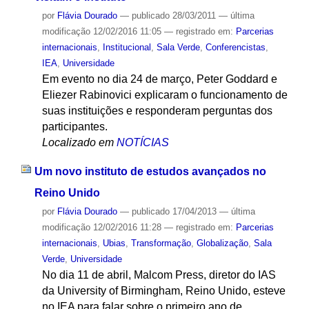
por
Flávia Dourado
—
publicado
28/03/2011
—
última
modificação
12/02/2016 11:05
— registrado em:
Parcerias
internacionais
,
Institucional
,
Sala Verde
,
Conferencistas
,
IEA
,
Universidade
Em evento no dia 24 de março, Peter Goddard e
Eliezer Rabinovici explicaram o funcionamento de
suas instituições e responderam perguntas dos
participantes.
Localizado em
NOTÍCIAS
Um novo instituto de estudos avançados no
Reino Unido
por
Flávia Dourado
—
publicado
17/04/2013
—
última
modificação
12/02/2016 11:28
— registrado em:
Parcerias
internacionais
,
Ubias
,
Transformação
,
Globalização
,
Sala
Verde
,
Universidade
No dia 11 de abril, Malcom Press, diretor do IAS
da University of Birmingham, Reino Unido, esteve
no IEA para falar sobre o primeiro ano de