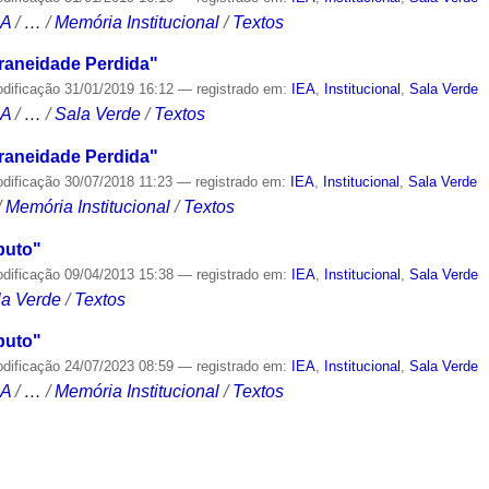
CA
/
…
/
Memória Institucional
/
Textos
aneidade Perdida"
odificação
31/01/2019 16:12
— registrado em:
IEA
,
Institucional
,
Sala Verde
CA
/
…
/
Sala Verde
/
Textos
aneidade Perdida"
odificação
30/07/2018 11:23
— registrado em:
IEA
,
Institucional
,
Sala Verde
/
Memória Institucional
/
Textos
puto"
odificação
09/04/2013 15:38
— registrado em:
IEA
,
Institucional
,
Sala Verde
la Verde
/
Textos
puto"
odificação
24/07/2023 08:59
— registrado em:
IEA
,
Institucional
,
Sala Verde
CA
/
…
/
Memória Institucional
/
Textos