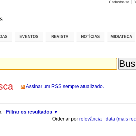
Cadastre-se
Busca
Busca
Avançad
OAS
EVENTOS
REVISTA
NOTÍCIAS
MIDIATECA
sca
Assinar um RSS sempre atualizado.
o.
Filtrar os resultados
Ordenar por
relevância
·
data (mais rec