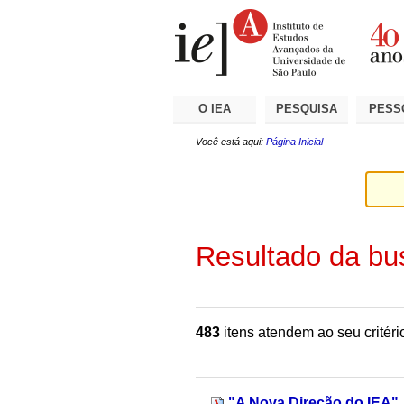
Ir
Ferramentas
Seções
para
Pessoais
o
conteúdo.
|
Ir
para
a
O IEA
PESQUISA
PESS
navegação
Você está aqui:
Página Inicial
Resultado da bu
483
itens atendem ao seu critéri
"A Nova Direção do IEA"