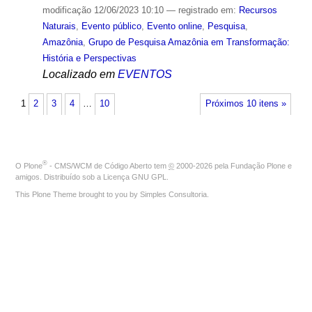
modificação
12/06/2023 10:10
— registrado em:
Recursos
Naturais
,
Evento público
,
Evento online
,
Pesquisa
,
Amazônia
,
Grupo de Pesquisa Amazônia em Transformação:
História e Perspectivas
Localizado em
EVENTOS
1
2
3
4
…
10
Próximos 10 itens »
®
O
Plone
- CMS/WCM de Código Aberto
tem
©
2000-2026 pela
Fundação Plone
e
amigos. Distribuído sob a
Licença GNU GPL
.
This Plone Theme brought to you by
Simples Consultoria
.