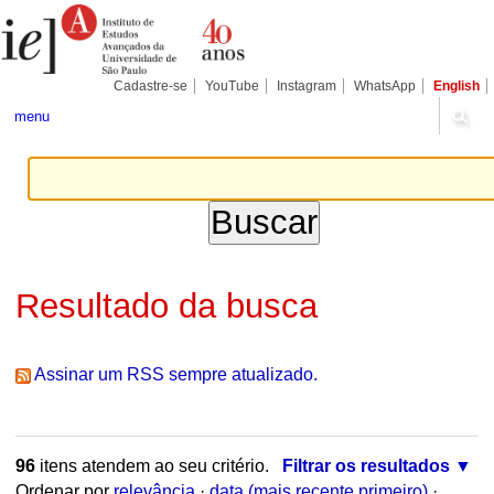
Ir
Ferramentas
Seções
para
Pessoais
o
conteúdo.
|
Cadastre-se
YouTube
Instagram
WhatsApp
English
Ir
para
menu
a
navegação
Resultado da busca
Assinar um RSS sempre atualizado.
96
itens atendem ao seu critério.
Filtrar os resultados
Ordenar por
relevância
·
data (mais recente primeiro)
·