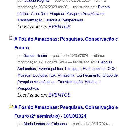
por
Cláudia Regina
—
publicado
02/01/2023
—
última
modificação
08/02/2023 09:26
— registrado em:
Evento
público
,
Amazônia
,
Grupo de Pesquisa Amazônia em
Transformação: História e Perspectivas
Localizado em
EVENTOS
A Foz do Amazonas: Pesquisas, Conservação e
Futuro
por
Sandra Sedini
—
publicado
20/05/2024
—
última
modificação
12/06/2024 14:04
— registrado em:
Ciências
Ambientais
,
Evento público
,
Pesquisa
,
Evento online
,
ODS
,
Museus
,
Ecologia
,
IEA
,
Amazônia
,
Conhecimento
,
Grupo de
Pesquisa Amazônia em Transformação: História e
Perspectivas
Localizado em
EVENTOS
A Foz do Amazonas: Pesquisas, Conservação e
Futuro (2º seminário) - 10/10/2024
por
Maria Leonor de Calasans
—
publicado
19/11/2024
—