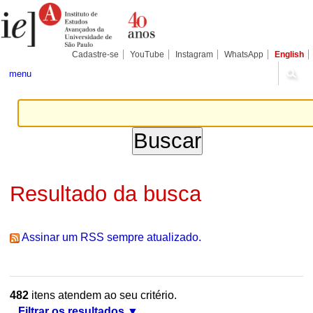
Ir
Ferramentas
Seções
para
Pessoais
o
conteúdo.
|
Cadastre-se
YouTube
Instagram
WhatsApp
English
Ir
para
menu
a
navegação
Resultado da busca
Assinar um RSS sempre atualizado.
482
itens atendem ao seu critério.
Filtrar os resultados