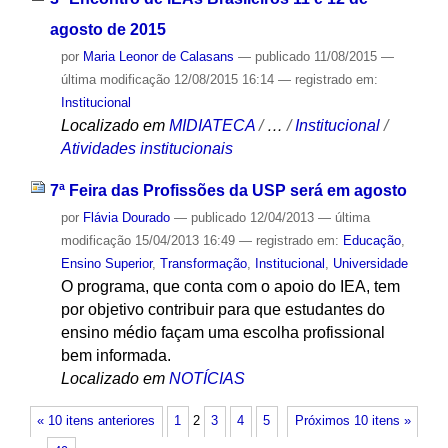
agosto de 2015
por
Maria Leonor de Calasans
—
publicado
11/08/2015
—
última modificação
12/08/2015 16:14
— registrado em:
Institucional
Localizado em
MIDIATECA
/
…
/
Institucional
/
Atividades institucionais
7ª Feira das Profissões da USP será em agosto
por
Flávia Dourado
—
publicado
12/04/2013
—
última
modificação
15/04/2013 16:49
— registrado em:
Educação
,
Ensino Superior
,
Transformação
,
Institucional
,
Universidade
O programa, que conta com o apoio do IEA, tem
por objetivo contribuir para que estudantes do
ensino médio façam uma escolha profissional
bem informada.
Localizado em
NOTÍCIAS
« 10 itens anteriores
1
2
3
4
5
Próximos 10 itens »