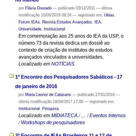
por
Flávia Dourado
—
publicado
03/12/2011
—
última
modificação
15/05/2019 09:24
— registrado em:
Ubias
,
Forum IEAs
,
Revista Estudos Avançados
,
IEA
,
Universidade
,
Institucional
Em comemoração aos 25 anos do IEA da USP, o
número 73 da revista dedica um dossiê ao
contexto de criação de institutos de estudos
avançados vinculados a universidades.
Localizado em
NOTÍCIAS
1º Encontro dos Pesquisadores Sabáticos - 17
de janeiro de 2016
por
Maria Leonor de Calasans
—
publicado
27/01/2016
—
última modificação
19/04/2017 17:06
— registrado em:
Institucional
,
Pesquisa
Localizado em
MIDIATECA
/
…
/
Eventos Internos
/
Workshops de pesquisadores
3º Encontro de IEAs Brasileiros 11 e 12 de