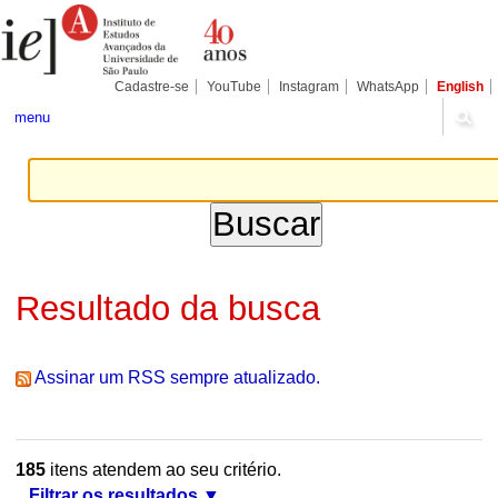
Ir
Ferramentas
Seções
para
Pessoais
o
conteúdo.
|
Cadastre-se
YouTube
Instagram
WhatsApp
English
Ir
para
menu
a
navegação
Resultado da busca
Assinar um RSS sempre atualizado.
185
itens atendem ao seu critério.
Filtrar os resultados