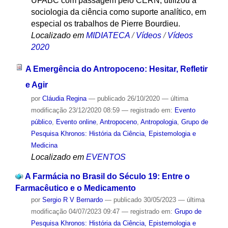
UFABC com passagem pelo CERN, utilizou a
sociologia da ciência como suporte analítico, em
especial os trabalhos de Pierre Bourdieu.
Localizado em
MIDIATECA
/
Vídeos
/
Vídeos
2020
A Emergência do Antropoceno: Hesitar, Refletir
e Agir
por
Cláudia Regina
—
publicado
26/10/2020
—
última
modificação
23/12/2020 08:59
— registrado em:
Evento
público
,
Evento online
,
Antropoceno
,
Antropologia
,
Grupo de
Pesquisa Khronos: História da Ciência, Epistemologia e
Medicina
Localizado em
EVENTOS
A Farmácia no Brasil do Século 19: Entre o
Farmacêutico e o Medicamento
por
Sergio R V Bernardo
—
publicado
30/05/2023
—
última
modificação
04/07/2023 09:47
— registrado em:
Grupo de
Pesquisa Khronos: História da Ciência, Epistemologia e