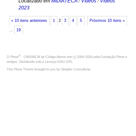
Localizado em
MIDIATECA
/
Vídeos
/
Vídeos
2023
« 10 itens anteriores
1
2
3
4
5
Próximos 10 itens »
…
19
®
O
Plone
- CMS/WCM de Código Aberto
tem
©
2000-2026 pela
Fundação Plone
e
amigos. Distribuído sob a
Licença GNU GPL
.
This Plone Theme brought to you by
Simples Consultoria
.