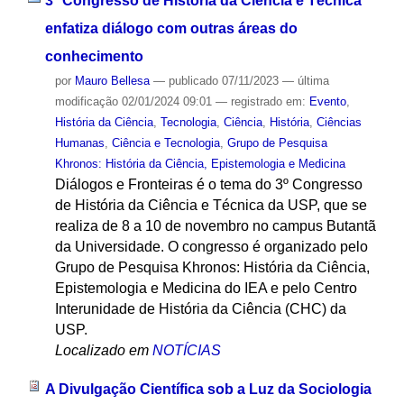
3º Congresso de História da Ciência e Técnica
enfatiza diálogo com outras áreas do
conhecimento
por
Mauro Bellesa
—
publicado
07/11/2023
—
última
modificação
02/01/2024 09:01
— registrado em:
Evento
,
História da Ciência
,
Tecnologia
,
Ciência
,
História
,
Ciências
Humanas
,
Ciência e Tecnologia
,
Grupo de Pesquisa
Khronos: História da Ciência, Epistemologia e Medicina
Diálogos e Fronteiras é o tema do 3º Congresso
de História da Ciência e Técnica da USP, que se
realiza de 8 a 10 de novembro no campus Butantã
da Universidade. O congresso é organizado pelo
Grupo de Pesquisa Khronos: História da Ciência,
Epistemologia e Medicina do IEA e pelo Centro
Interunidade de História da Ciência (CHC) da
USP.
Localizado em
NOTÍCIAS
A Divulgação Científica sob a Luz da Sociologia