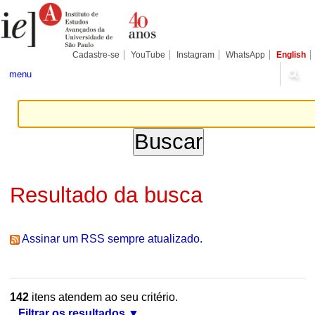
Ir
Ferramentas
Seções
para
Pessoais
o
conteúdo.
|
Cadastre-se
YouTube
Instagram
WhatsApp
English
Ir
para
menu
a
navegação
Resultado da busca
Assinar um RSS sempre atualizado.
142
itens atendem ao seu critério.
Filtrar os resultados