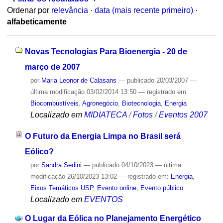
Ordenar por
relevância
·
data (mais recente primeiro)
·
alfabeticamente
Novas Tecnologias Para Bioenergia - 20 de
março de 2007
por
Maria Leonor de Calasans
—
publicado
20/03/2007
—
última modificação
03/02/2014 13:50
— registrado em:
Biocombustíveis
,
Agronegócio
,
Biotecnologia
,
Energia
Localizado em
MIDIATECA
/
Fotos
/
Eventos 2007
O Futuro da Energia Limpa no Brasil será
Eólico?
por
Sandra Sedini
—
publicado
04/10/2023
—
última
modificação
26/10/2023 13:02
— registrado em:
Energia
,
Eixos Temáticos USP
,
Evento online
,
Evento público
Localizado em
EVENTOS
O Lugar da Eólica no Planejamento Energético