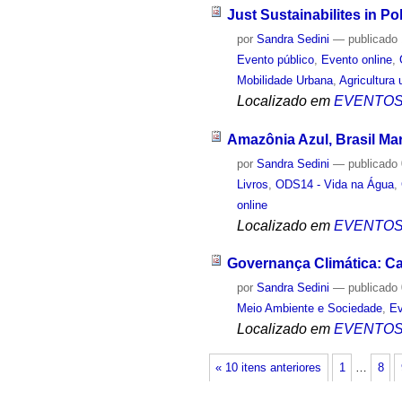
Just Sustainabilites in Po
por
Sandra Sedini
—
publicado
Evento público
,
Evento online
,
Mobilidade Urbana
,
Agricultura
Localizado em
EVENTO
Amazônia Azul, Brasil Ma
por
Sandra Sedini
—
publicado
Livros
,
ODS14 - Vida na Água
,
online
Localizado em
EVENTO
Governança Climática: Ca
por
Sandra Sedini
—
publicado
Meio Ambiente e Sociedade
,
Ev
Localizado em
EVENTO
« 10 itens anteriores
1
…
8