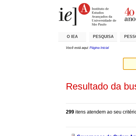
Ir
Ferramentas
Seções
para
Pessoais
o
conteúdo.
|
Ir
para
a
O IEA
PESQUISA
PESS
navegação
Você está aqui:
Página Inicial
Resultado da bu
299
itens atendem ao seu critéri