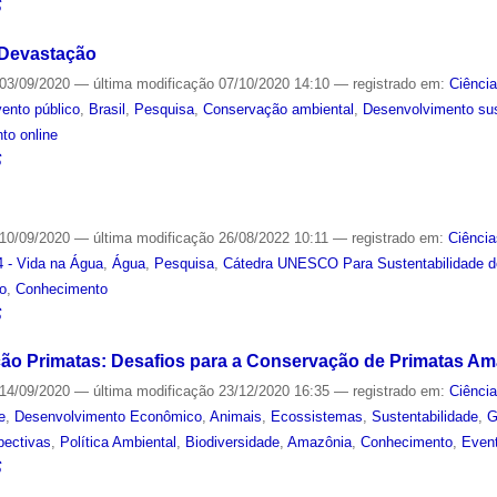
S
 Devastação
03/09/2020
—
última modificação
07/10/2020 14:10
— registrado em:
Ciênci
ento público
,
Brasil
,
Pesquisa
,
Conservação ambiental
,
Desenvolvimento sus
to online
S
10/09/2020
—
última modificação
26/08/2022 10:11
— registrado em:
Ciência
 - Vida na Água
,
Água
,
Pesquisa
,
Cátedra UNESCO Para Sustentabilidade 
o
,
Conhecimento
S
ção Primatas: Desafios para a Conservação de Primatas A
14/09/2020
—
última modificação
23/12/2020 16:35
— registrado em:
Ciênci
e
,
Desenvolvimento Econômico
,
Animais
,
Ecossistemas
,
Sustentabilidade
,
G
pectivas
,
Política Ambiental
,
Biodiversidade
,
Amazônia
,
Conhecimento
,
Event
S