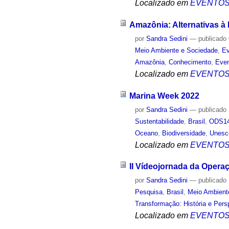
Localizado em
EVENTO
Amazônia: Alternativas à
por
Sandra Sedini
—
publicado
Meio Ambiente e Sociedade
,
Ev
Amazônia
,
Conhecimento
,
Even
Localizado em
EVENTO
Marina Week 2022
por
Sandra Sedini
—
publicado
Sustentabilidade
,
Brasil
,
ODS14
Oceano
,
Biodiversidade
,
Unesc
Localizado em
EVENTO
II Vídeojornada da Opera
por
Sandra Sedini
—
publicado
Pesquisa
,
Brasil
,
Meio Ambient
Transformação: História e Pers
Localizado em
EVENTO