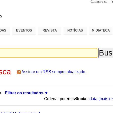
Cadastre-se
Busca
Busca
Avançad
OAS
EVENTOS
REVISTA
NOTÍCIAS
MIDIATECA
sca
Assinar um RSS sempre atualizado.
o.
Filtrar os resultados
Ordenar por
relevância
·
data (mais re