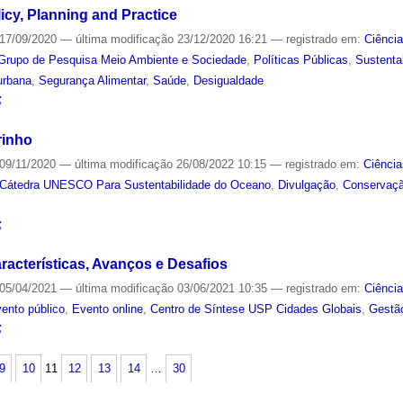
licy, Planning and Practice
17/09/2020
—
última modificação
23/12/2020 16:21
— registrado em:
Ciênci
Grupo de Pesquisa Meio Ambiente e Sociedade
,
Políticas Públicas
,
Sustenta
 urbana
,
Segurança Alimentar
,
Saúde
,
Desigualdade
S
rinho
09/11/2020
—
última modificação
26/08/2022 10:15
— registrado em:
Ciência
Cátedra UNESCO Para Sustentabilidade do Oceano
,
Divulgação
,
Conservaçã
S
racterísticas, Avanços e Desafios
05/04/2021
—
última modificação
03/06/2021 10:35
— registrado em:
Ciênci
ento público
,
Evento online
,
Centro de Síntese USP Cidades Globais
,
Gestã
S
9
10
11
12
13
14
…
30