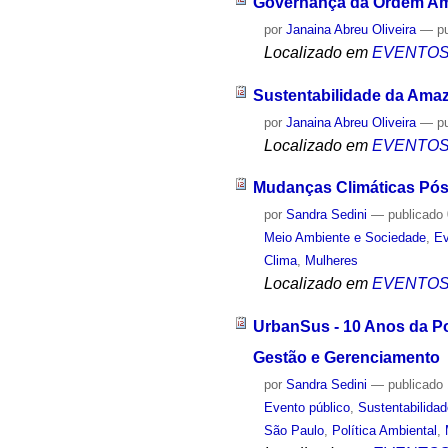
Governança da Ordem Amb
por
Janaina Abreu Oliveira
—
p
Localizado em
EVENTO
Sustentabilidade da Amaz
por
Janaina Abreu Oliveira
—
p
Localizado em
EVENTO
Mudanças Climáticas Pós
por
Sandra Sedini
—
publicado
Meio Ambiente e Sociedade
,
Ev
Clima
,
Mulheres
Localizado em
EVENTO
UrbanSus - 10 Anos da Pol
Gestão e Gerenciamento
por
Sandra Sedini
—
publicado
Evento público
,
Sustentabilida
São Paulo
,
Política Ambiental
,