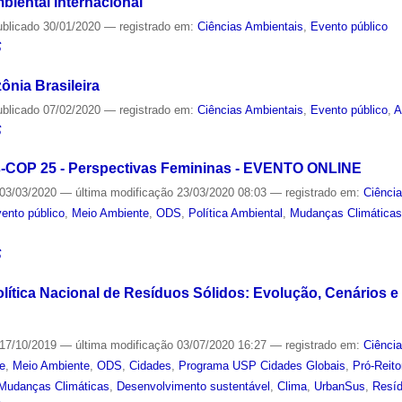
iental Internacional
ublicado
30/01/2020
— registrado em:
Ciências Ambientais
,
Evento público
S
ônia Brasileira
ublicado
07/02/2020
— registrado em:
Ciências Ambientais
,
Evento público
,
A
S
-COP 25 - Perspectivas Femininas - EVENTO ONLINE
03/03/2020
—
última modificação
23/03/2020 08:03
— registrado em:
Ciênci
ento público
,
Meio Ambiente
,
ODS
,
Política Ambiental
,
Mudanças Climática
S
ítica Nacional de Resíduos Sólidos: Evolução, Cenários e P
17/10/2019
—
última modificação
03/07/2020 16:27
— registrado em:
Ciênci
de
,
Meio Ambiente
,
ODS
,
Cidades
,
Programa USP Cidades Globais
,
Pró-Reito
Mudanças Climáticas
,
Desenvolvimento sustentável
,
Clima
,
UrbanSus
,
Resíd