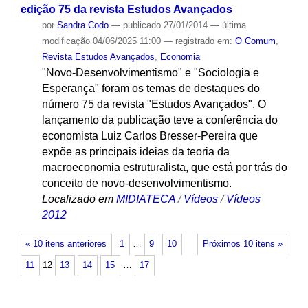
edição 75 da revista Estudos Avançados
por
Sandra Codo
—
publicado
27/01/2014
—
última
modificação
04/06/2025 11:00
— registrado em:
O Comum
,
Revista Estudos Avançados
,
Economia
"Novo-Desenvolvimentismo" e "Sociologia e
Esperança" foram os temas de destaques do
número 75 da revista "Estudos Avançados". O
lançamento da publicação teve a conferência do
economista Luiz Carlos Bresser-Pereira que
expõe as principais ideias da teoria da
macroeconomia estruturalista, que está por trás do
conceito de novo-desenvolvimentismo.
Localizado em
MIDIATECA
/
Vídeos
/
Vídeos
2012
« 10 itens anteriores
1
…
9
10
Próximos 10 itens »
11
12
13
14
15
…
17