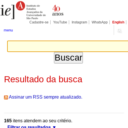
Ir
Ferramentas
Seções
para
Pessoais
o
conteúdo.
|
Cadastre-se
YouTube
Instagram
WhatsApp
English
Ir
para
menu
a
navegação
Resultado da busca
Assinar um RSS sempre atualizado.
165
itens atendem ao seu critério.
Filtrar os resultados