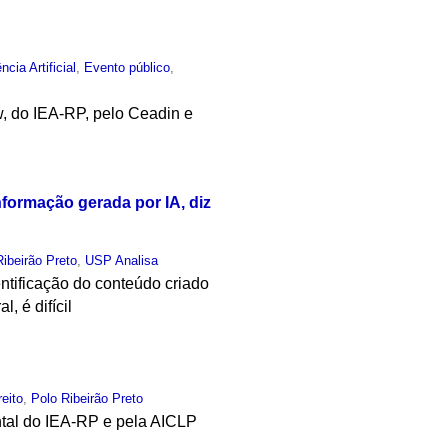
ência Artificial
,
Evento público
,
w, do IEA-RP, pelo Ceadin e
formação gerada por IA, diz
Ribeirão Preto
,
USP Analisa
ntificação do conteúdo criado
, é difícil
reito
,
Polo Ribeirão Preto
ntal do IEA-RP e pela AICLP