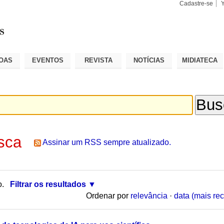
Cadastre-se
Busca
Busca
Avançad
OAS
EVENTOS
REVISTA
NOTÍCIAS
MIDIATECA
sca
Assinar um RSS sempre atualizado.
o.
Filtrar os resultados
Ordenar por
relevância
·
data (mais rec