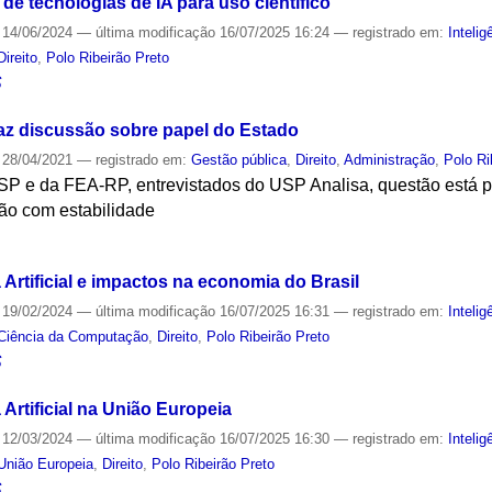
de tecnologias de IA para uso científico
14/06/2024
—
última modificação
16/07/2025 16:24
— registrado em:
Intelig
Direito
,
Polo Ribeirão Preto
S
raz discussão sobre papel do Estado
28/04/2021
— registrado em:
Gestão pública
,
Direito
,
Administração
,
Polo Ri
P e da FEA-RP, entrevistados do USP Analisa, questão está pr
ão com estabilidade
S
 Artificial e impactos na economia do Brasil
19/02/2024
—
última modificação
16/07/2025 16:31
— registrado em:
Intelig
Ciência da Computação
,
Direito
,
Polo Ribeirão Preto
S
 Artificial na União Europeia
12/03/2024
—
última modificação
16/07/2025 16:30
— registrado em:
Intelig
União Europeia
,
Direito
,
Polo Ribeirão Preto
S