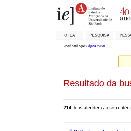
Ir
Ferramentas
Seções
para
Pessoais
o
conteúdo.
|
Ir
para
a
O IEA
PESQUISA
PESS
navegação
Você está aqui:
Página Inicial
Resultado da bu
214
itens atendem ao seu critéri