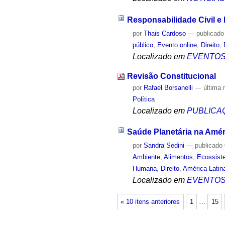
Responsabilidade Civil e I
por
Thais Cardoso
—
publicado
público
,
Evento online
,
Direito
,
Localizado em
EVENTO
Revisão Constitucional
por
Rafael Borsanelli
—
última 
Política
Localizado em
PUBLICA
Saúde Planetária na Améri
por
Sandra Sedini
—
publicado
Ambiente
,
Alimentos
,
Ecossist
Humana
,
Direito
,
América Latin
Localizado em
EVENTO
« 10 itens anteriores
1
…
15