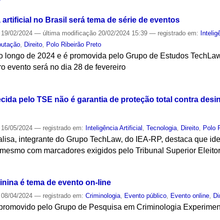
artificial no Brasil será tema de série de eventos
19/02/2024
—
última modificação
20/02/2024 15:39
— registrado em:
Intelig
putação
,
Direito
,
Polo Ribeirão Preto
a ao longo de 2024 e é promovida pelo Grupo de Estudos TechLa
iro evento será no dia 28 de fevereiro
S
ida pelo TSE não é garantia de proteção total contra desin
16/05/2024
— registrado em:
Inteligência Artificial
,
Tecnologia
,
Direito
,
Polo 
lisa, integrante do Grupo TechLaw, do IEA-RP, destaca que ide
l, mesmo com marcadores exigidos pelo Tribunal Superior Eleitoral
S
inina é tema de evento on-line
08/04/2024
— registrado em:
Criminologia
,
Evento público
,
Evento online
,
Di
o promovido pelo Grupo de Pesquisa em Criminologia Experime
S