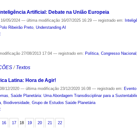
nteligência Artificial: Debate na União Europeia
16/05/2024
—
última modificação
16/07/2025 16:29
— registrado em:
Intelig
Polo Ribeirão Preto
,
Understanding AI
S
modificação
27/08/2013 17:04
— registrado em:
Política
,
Congresso Nacional
ÇÕES
/
Textos
ca Latina: Hora de Agir!
08/12/2020
—
última modificação
23/12/2020 16:08
— registrado em:
Evento
emas
,
Saúde Planetária: Uma Abordagem Transdisciplinar para a Sustentabil
a
,
Biodiversidade
,
Grupo de Estudos Saúde Planetária
S
16
17
18
19
20
21
22