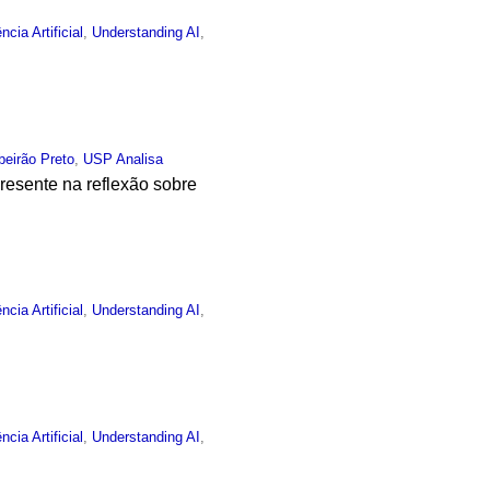
ência Artificial
,
Understanding AI
,
beirão Preto
,
USP Analisa
esente na reflexão sobre
ência Artificial
,
Understanding AI
,
ência Artificial
,
Understanding AI
,