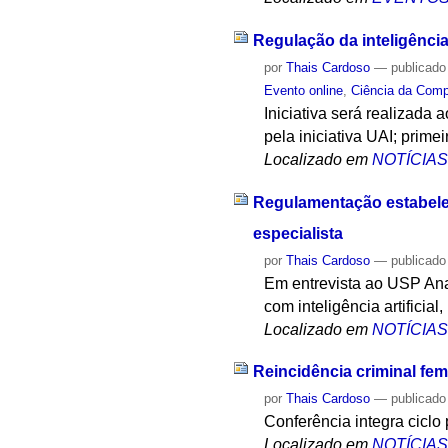
Regulação da inteligência 
por
Thais Cardoso
—
publicado
Evento online
,
Ciência da Com
Iniciativa será realizad
pela iniciativa UAI; prime
Localizado em
NOTÍCIA
Regulamentação estabelec
especialista
por
Thais Cardoso
—
publicado
Em entrevista ao USP Ana
com inteligência artificia
Localizado em
NOTÍCIA
Reincidência criminal fem
por
Thais Cardoso
—
publicado
Conferência integra cicl
Localizado em
NOTÍCIA