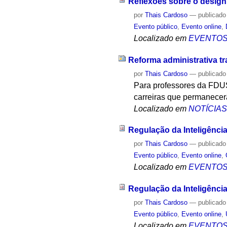
Reflexões sobre o design 
por
Thais Cardoso
—
publicado
Evento público
,
Evento online
,
Localizado em
EVENTO
Reforma administrativa t
por
Thais Cardoso
—
publicado
Para professores da FDUS
carreiras que permanecer
Localizado em
NOTÍCIA
Regulação da Inteligência
por
Thais Cardoso
—
publicado
Evento público
,
Evento online
,
Localizado em
EVENTO
Regulação da Inteligência
por
Thais Cardoso
—
publicado
Evento público
,
Evento online
,
Localizado em
EVENTO