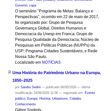
Governo
,
capa
O seminário "Programa de Metas: Balanço e
Perspectivas", ocorrido em 22 de maio de 2017,
foi organizado por: Grupo de Pesquisa
Governança Global, Direitos Humanos e
Democracia da Unesp em Franca; Grupo de
Pesquisa Qualidade da Democracia; Núcleo de
Pesquisas em Políticas Públicas (NUPPs) da
USP; Programa Cidades Sustentáveis; e Rede
Nossa São Paulo.
Localizado em
NOTÍCIAS
Uma História do Patrimônio Urbano na Europa,
1850–2025
por
Sandra Sedini
—
publicado
06/05/2026
—
última
modificação
24/06/2026 11:06
— registrado em:
Evento
público
,
Europa
,
História
,
Urbanismo
,
Cidades
,
Conhecimento
Gábor Sonkoly