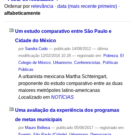
Ordenar por
relevância
·
data (mais recente primeiro)
·
alfabeticamente
Um estudo comparativo entre São Paulo e
Cidade do México
por
Sandra Codo
—
publicado
14/08/2012
—
última
modificação
12/02/2016 10:28
— registrado em:
Pobreza
,
El
Colegio de México
,
Urbanismo
,
Conferencistas
,
Políticas
Públicas
A urbanista mexicana Martha Schteingart,
proponente do estudo comparativo entre as duas
maiores metrópoles latino-americanas
Localizado em
NOTÍCIAS
Uma avaliação da experiência dos programas
de metas municipais
por
Mauro Bellesa
—
publicado
05/06/2017
— registrado em:
Evento
,
São Paulo (Cidade)
,
Urbanismo
,
Democracia
,