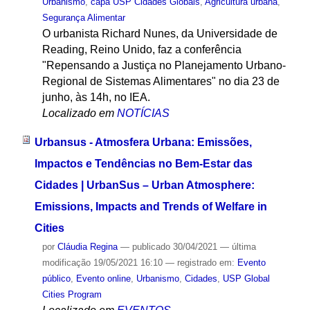
Urbanismo
,
capa USP Cidades Globais
,
Agricultura urbana
,
Segurança Alimentar
O urbanista Richard Nunes, da Universidade de
Reading, Reino Unido, faz a conferência
"Repensando a Justiça no Planejamento Urbano-
Regional de Sistemas Alimentares" no dia 23 de
junho, às 14h, no IEA.
Localizado em
NOTÍCIAS
Urbansus - Atmosfera Urbana: Emissões,
Impactos e Tendências no Bem-Estar das
Cidades | UrbanSus – Urban Atmosphere:
Emissions, Impacts and Trends of Welfare in
Cities
por
Cláudia Regina
—
publicado
30/04/2021
—
última
modificação
19/05/2021 16:10
— registrado em:
Evento
público
,
Evento online
,
Urbanismo
,
Cidades
,
USP Global
Cities Program