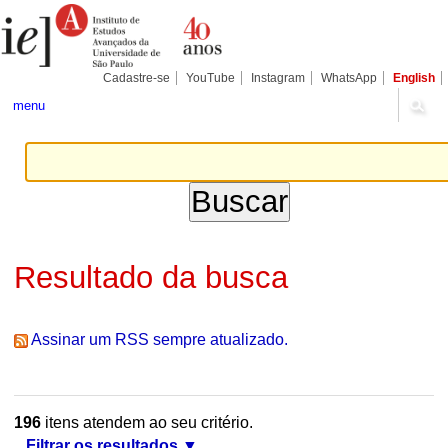
Ir
Ferramentas
Seções
para
Pessoais
o
conteúdo.
|
Cadastre-se
YouTube
Instagram
WhatsApp
English
Ir
para
menu
a
navegação
Resultado da busca
Assinar um RSS sempre atualizado.
196
itens atendem ao seu critério.
Filtrar os resultados