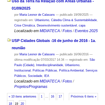
Uso da Terra na Relação com Áreas Urbanas -
01/09/2025
por
Maria Leonor de Calasans
—
publicado
19/09/2025
—
registrado em:
Urbanismo
,
Cátedra Clima & Sustentabilidade
,
Crise Climática
,
Desenvolvimento sustentável
,
capa
Localizado em
MIDIATECA
/
Fotos
/
Eventos 2025
USP Cidades Globais -16 de junho de 2016 - 1a.
reunião
por
Maria Leonor de Calasans
—
publicado
16/06/2016
—
última modificação
07/03/2017 14:34
— registrado em:
São
Paulo (Cidade)
,
Interdisciplinaridade
,
Urbanismo
,
Institucional
,
Políticas Públicas
,
Política Ambiental
,
Serviços
Públicos
,
Sociedade
,
IEA
Localizado em
MIDIATECA
/
Fotos
/
Projetos/Programas
« 10 itens anteriores
1
…
16
17
Próximos 6 itens »
18
19
20