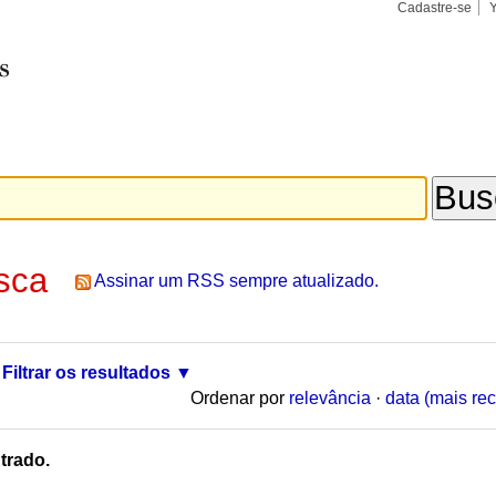
Cadastre-se
Busca
Busca
Avançad
sca
Assinar um RSS sempre atualizado.
Filtrar os resultados
Ordenar por
relevância
·
data (mais rec
trado.