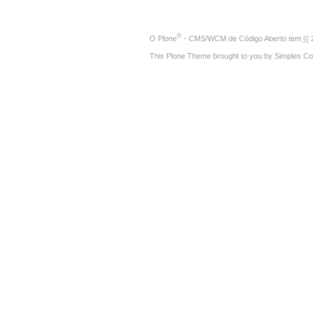
®
O
Plone
- CMS/WCM de Código Aberto
tem
©
2
This Plone Theme brought to you by
Simples Co