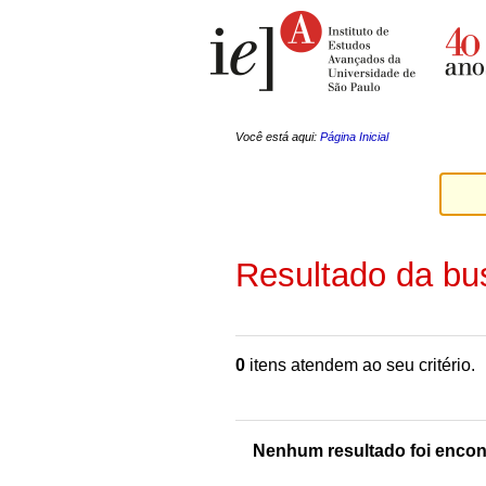
Ir
Ferramentas
para
Pessoais
o
conteúdo.
|
Ir
para
a
Você está aqui:
Página Inicial
navegação
Resultado da bu
0
itens atendem ao seu critério.
Nenhum resultado foi encon