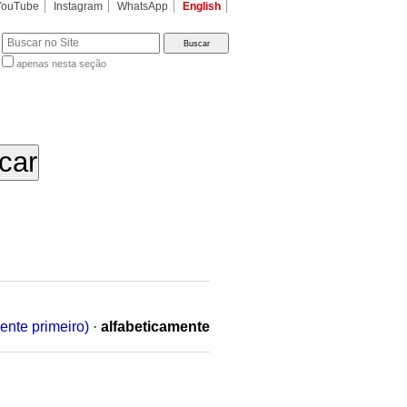
YouTube
Instagram
WhatsApp
English
apenas nesta seção
a…
ente primeiro)
·
alfabeticamente