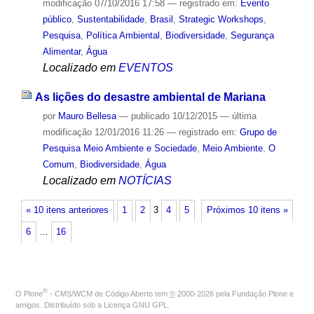
modificação
07/10/2016 17:58
— registrado em:
Evento
público
,
Sustentabilidade
,
Brasil
,
Strategic Workshops
,
Pesquisa
,
Política Ambiental
,
Biodiversidade
,
Segurança
Alimentar
,
Água
Localizado em
EVENTOS
As lições do desastre ambiental de Mariana
por
Mauro Bellesa
—
publicado
10/12/2015
—
última
modificação
12/01/2016 11:26
— registrado em:
Grupo de
Pesquisa Meio Ambiente e Sociedade
,
Meio Ambiente
,
O
Comum
,
Biodiversidade
,
Água
Localizado em
NOTÍCIAS
« 10 itens anteriores
1
2
3
4
5
Próximos 10 itens »
6
…
16
®
O
Plone
- CMS/WCM de Código Aberto
tem
©
2000-2026 pela
Fundação Plone
e
amigos. Distribuído sob a
Licença GNU GPL
.