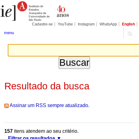
Ir
Ferramentas
Seções
para
Pessoais
o
conteúdo.
|
Cadastre-se
YouTube
Instagram
WhatsApp
English
Ir
para
menu
a
navegação
Resultado da busca
Assinar um RSS sempre atualizado.
157
itens atendem ao seu critério.
Filtrar os resultados