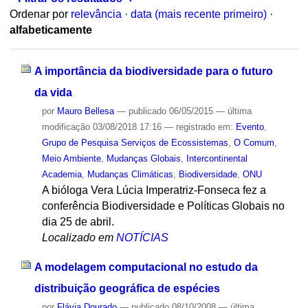
Ordenar por
relevância
·
data (mais recente primeiro)
·
alfabeticamente
A importância da biodiversidade para o futuro
da vida
por
Mauro Bellesa
—
publicado
06/05/2015
—
última
modificação
03/08/2018 17:16
— registrado em:
Evento
,
Grupo de Pesquisa Serviços de Ecossistemas
,
O Comum
,
Meio Ambiente
,
Mudanças Globais
,
Intercontinental
Academia
,
Mudanças Climáticas
,
Biodiversidade
,
ONU
A bióloga Vera Lúcia Imperatriz-Fonseca fez a
conferência Biodiversidade e Políticas Globais no
dia 25 de abril.
Localizado em
NOTÍCIAS
A modelagem computacional no estudo da
distribuição geográfica de espécies
por
Flávia Dourado
—
publicado
08/10/2008
—
última