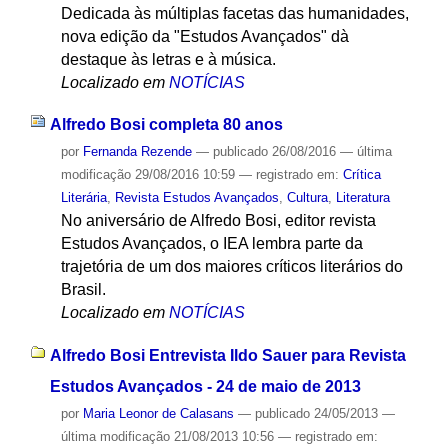
Dedicada às múltiplas facetas das humanidades,
nova edição da "Estudos Avançados" dà
destaque às letras e à música.
Localizado em
NOTÍCIAS
Alfredo Bosi completa 80 anos
por
Fernanda Rezende
—
publicado
26/08/2016
—
última
modificação
29/08/2016 10:59
— registrado em:
Crítica
Literária
,
Revista Estudos Avançados
,
Cultura
,
Literatura
No aniversário de Alfredo Bosi, editor revista
Estudos Avançados, o IEA lembra parte da
trajetória de um dos maiores críticos literários do
Brasil.
Localizado em
NOTÍCIAS
Alfredo Bosi Entrevista Ildo Sauer para Revista
Estudos Avançados - 24 de maio de 2013
por
Maria Leonor de Calasans
—
publicado
24/05/2013
—
última modificação
21/08/2013 10:56
— registrado em: