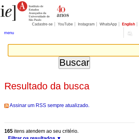
Ir
Ferramentas
Seções
para
Pessoais
o
conteúdo.
|
Cadastre-se
YouTube
Instagram
WhatsApp
English
Ir
para
menu
a
navegação
Resultado da busca
Assinar um RSS sempre atualizado.
165
itens atendem ao seu critério.
Filtrar os resultados