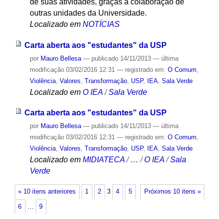
de suas atividades, graças à colaboração de
outras unidades da Universidade.
Localizado em
NOTÍCIAS
Carta aberta aos "estudantes" da USP
por
Mauro Bellesa
—
publicado
14/11/2013
—
última
modificação
03/02/2016 12:31
— registrado em:
O Comum
,
Violência
,
Valores
,
Transformação
,
USP
,
IEA
,
Sala Verde
Localizado em
O IEA
/
Sala Verde
Carta aberta aos "estudantes" da USP
por
Mauro Bellesa
—
publicado
14/11/2013
—
última
modificação
03/02/2016 12:31
— registrado em:
O Comum
,
Violência
,
Valores
,
Transformação
,
USP
,
IEA
,
Sala Verde
Localizado em
MIDIATECA
/
…
/
O IEA
/
Sala
Verde
« 10 itens anteriores
1
2
3
4
5
Próximos 10 itens »
6
…
9