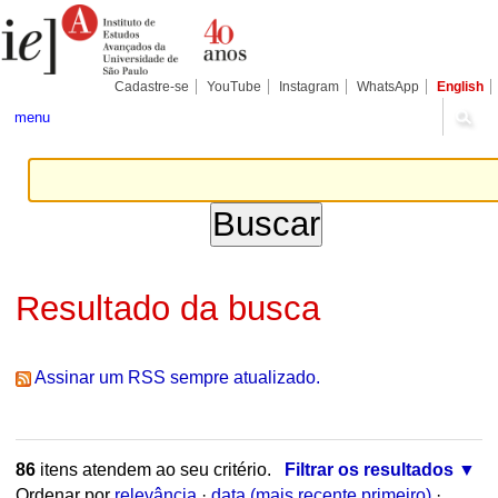
Ir
Ferramentas
Seções
para
Pessoais
o
conteúdo.
|
Cadastre-se
YouTube
Instagram
WhatsApp
English
Ir
para
menu
a
navegação
Resultado da busca
Assinar um RSS sempre atualizado.
86
itens atendem ao seu critério.
Filtrar os resultados
Ordenar por
relevância
·
data (mais recente primeiro)
·