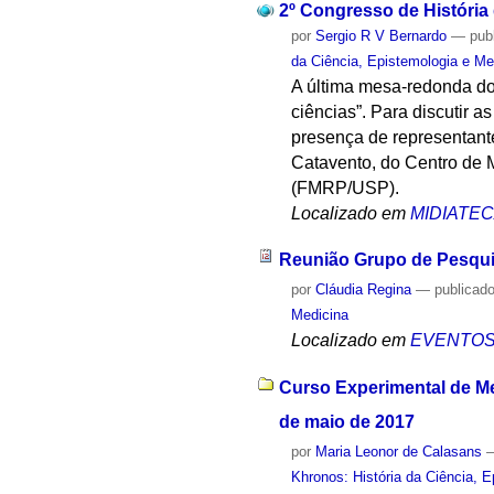
2º Congresso de História
por
Sergio R V Bernardo
—
pub
da Ciência, Epistemologia e Me
A última mesa-redonda do
ciências”. Para discutir 
presença de representan
Catavento, do Centro de 
(FMRP/USP).
Localizado em
MIDIATE
Reunião Grupo de Pesqu
por
Cláudia Regina
—
publicad
Medicina
Localizado em
EVENTO
Curso Experimental de Me
de maio de 2017
por
Maria Leonor de Calasans
Khronos: História da Ciência, 