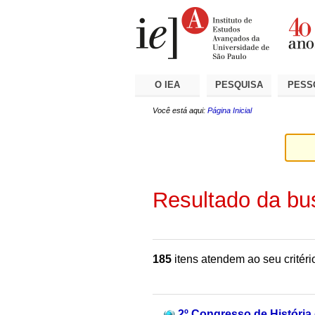
Ir
Ferramentas
Seções
para
Pessoais
o
conteúdo.
|
Ir
para
a
O IEA
PESQUISA
PESS
navegação
Você está aqui:
Página Inicial
Resultado da bu
185
itens atendem ao seu critéri
2º Congresso de História