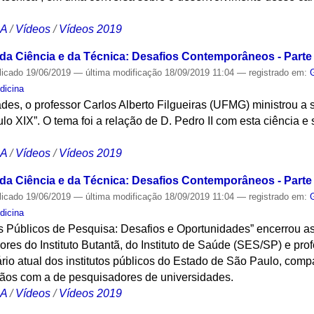
CA
/
Vídeos
/
Vídeos 2019
 da Ciência e da Técnica: Desafios Contemporâneos - Parte 
licado
19/06/2019
—
última modificação
18/09/2019 11:04
— registrado em:
dicina
des, o professor Carlos Alberto Filgueiras (UFMG) ministrou a
lo XIX”. O tema foi a relação de D. Pedro II com esta ciência 
CA
/
Vídeos
/
Vídeos 2019
 da Ciência e da Técnica: Desafios Contemporâneos - Parte 
licado
19/06/2019
—
última modificação
18/09/2019 11:04
— registrado em:
dicina
os Públicos de Pesquisa: Desafios e Oportunidades” encerrou a
es do Instituto Butantã, do Instituto de Saúde (SES/SP) e pro
rio atual dos institutos públicos do Estado de São Paulo, com
ãos com a de pesquisadores de universidades.
CA
/
Vídeos
/
Vídeos 2019