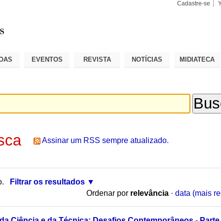
Cadastre-se
Busca
Busca
Avançad
OAS
EVENTOS
REVISTA
NOTÍCIAS
MIDIATECA
sca
Assinar um RSS sempre atualizado.
o.
Filtrar os resultados
Ordenar por
relevância
·
data (mais re
 da Ciência e da Técnica: Desafios Contemporâneos - Parte 