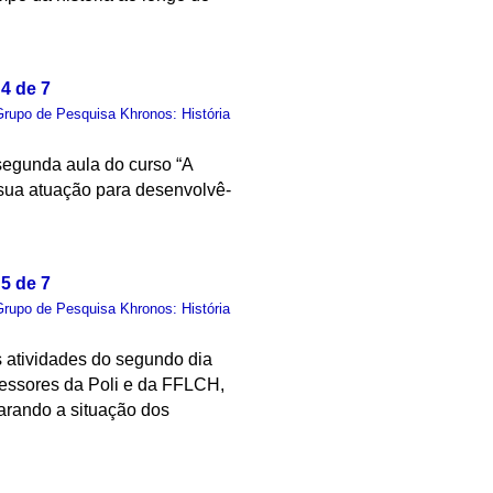
4 de 7
Grupo de Pesquisa Khronos: História
 segunda aula do curso “A
e sua atuação para desenvolvê-
5 de 7
Grupo de Pesquisa Khronos: História
s atividades do segundo dia
fessores da Poli e da FFLCH,
parando a situação dos