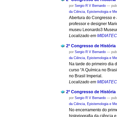
por
Sergio R V Bernardo
—
pub
da Ciência, Epistemologia e Me
Abertura do Congresso e 
professor e designer Mari
museu Leonardo3 Museum
Localizado em
MIDIATE
2º Congresso de História
por
Sergio R V Bernardo
—
pub
da Ciência, Epistemologia e Me
Na tarde do primeiro dia 
curso “A Química no Bras
no Brasil Imperial.
Localizado em
MIDIATE
2º Congresso de História
por
Sergio R V Bernardo
—
pub
da Ciência, Epistemologia e Me
No encerramento do prime
historiografia da ciência