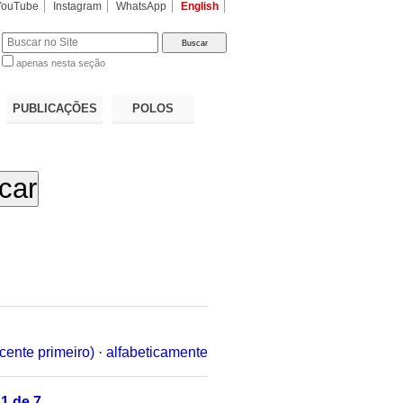
YouTube
Instagram
WhatsApp
English
apenas nesta seção
a…
PUBLICAÇÕES
POLOS
cente primeiro)
·
alfabeticamente
1 de 7