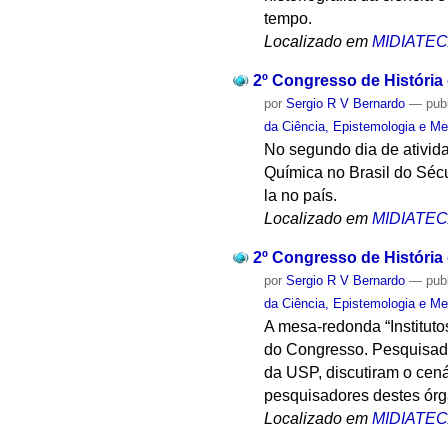
tempo.
Localizado em
MIDIATE
2º Congresso de História
por
Sergio R V Bernardo
—
pub
da Ciência, Epistemologia e Me
No segundo dia de ativida
Química no Brasil do Sécu
la no país.
Localizado em
MIDIATE
2º Congresso de História
por
Sergio R V Bernardo
—
pub
da Ciência, Epistemologia e Me
A mesa-redonda “Institut
do Congresso. Pesquisador
da USP, discutiram o cená
pesquisadores destes órg
Localizado em
MIDIATE