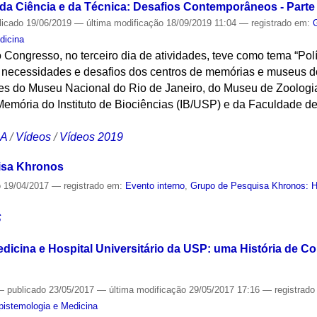
 da Ciência e da Técnica: Desafios Contemporâneos - Parte 
licado
19/06/2019
—
última modificação
18/09/2019 11:04
— registrado em:
dicina
 Congresso, no terceiro dia de atividades, teve como tema “Po
as necessidades e desafios dos centros de memórias e museus do
tes do Museu Nacional do Rio de Janeiro, do Museu de Zoolog
Memória do Instituto de Biociências (IB/USP) e da Faculdade d
CA
/
Vídeos
/
Vídeos 2019
isa Khronos
o
19/04/2017
— registrado em:
Evento interno
,
Grupo de Pesquisa Khronos: Hi
S
dicina e Hospital Universitário da USP: uma História de C
—
publicado
23/05/2017
—
última modificação
29/05/2017 17:16
— registrad
Epistemologia e Medicina