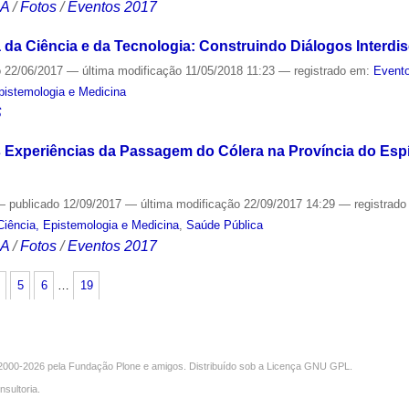
CA
/
Fotos
/
Eventos 2017
da Ciência e da Tecnologia: Construindo Diálogos Interdis
o
22/06/2017
—
última modificação
11/05/2018 11:23
— registrado em:
Evento
Epistemologia e Medicina
S
 Experiências da Passagem do Cólera na Província do Espír
—
publicado
12/09/2017
—
última modificação
22/09/2017 14:29
— registrad
Ciência, Epistemologia e Medicina
,
Saúde Pública
CA
/
Fotos
/
Eventos 2017
5
6
…
19
000-2026 pela
Fundação Plone
e amigos. Distribuído sob a
Licença GNU GPL
.
nsultoria
.