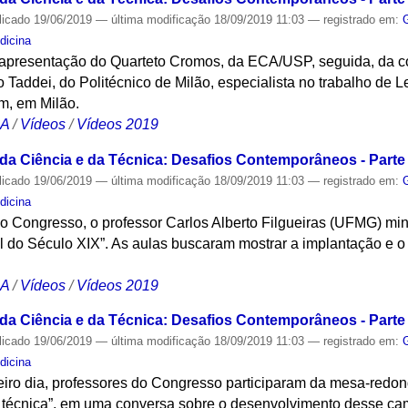
licado
19/06/2019
—
última modificação
18/09/2019 11:03
— registrado em:
dicina
apresentação do Quarteto Cromos, da ECA/USP, seguida, da co
o Taddei, do Politécnico de Milão, especialista no trabalho de L
, em Milão.
CA
/
Vídeos
/
Vídeos 2019
 da Ciência e da Técnica: Desafios Contemporâneos - Parte 
licado
19/06/2019
—
última modificação
18/09/2019 11:03
— registrado em:
dicina
do Congresso, o professor Carlos Alberto Filgueiras (UFMG) min
il do Século XIX”. As aulas buscaram mostrar a implantação e 
CA
/
Vídeos
/
Vídeos 2019
 da Ciência e da Técnica: Desafios Contemporâneos - Parte 
licado
19/06/2019
—
última modificação
18/09/2019 11:03
— registrado em:
dicina
iro dia, professores do Congresso participaram da mesa-redo
 e técnica”, em uma conversa sobre o desenvolvimento desse ca