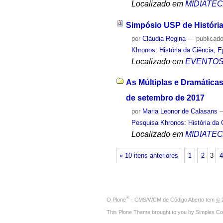
Localizado em
MIDIATE
Simpósio USP de História 
por
Cláudia Regina
—
publicad
Khronos: História da Ciência, 
Localizado em
EVENTO
As Múltiplas e Dramáticas
de setembro de 2017
por
Maria Leonor de Calasans
Pesquisa Khronos: História da 
Localizado em
MIDIATE
« 10 itens anteriores
1
2
3
4
®
O
Plone
- CMS/WCM de Código Aberto
tem
©
2
This Plone Theme brought to you by
Simples Co