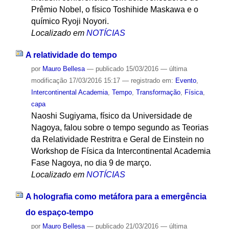
Prêmio Nobel, o físico Toshihide Maskawa e o
químico Ryoji Noyori.
Localizado em
NOTÍCIAS
A relatividade do tempo
por
Mauro Bellesa
—
publicado
15/03/2016
—
última
modificação
17/03/2016 15:17
— registrado em:
Evento
,
Intercontinental Academia
,
Tempo
,
Transformação
,
Física
,
capa
Naoshi Sugiyama, físico da Universidade de
Nagoya, falou sobre o tempo segundo as Teorias
da Relatividade Restritra e Geral de Einstein no
Workshop de Física da Intercontinental Academia
Fase Nagoya, no dia 9 de março.
Localizado em
NOTÍCIAS
A holografia como metáfora para a emergência
do espaço-tempo
por
Mauro Bellesa
—
publicado
21/03/2016
—
última