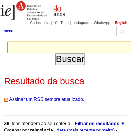
Ir
Ferramentas
Seções
para
Pessoais
o
conteúdo.
|
Cadastre-se
YouTube
Instagram
WhatsApp
English
Ir
para
menu
a
navegação
Resultado da busca
Assinar um RSS sempre atualizado.
38
itens atendem ao seu critério.
Filtrar os resultados
Ordenar por
relevância
·
data (mais recente primeiro)
·