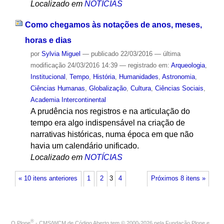
Localizado em
NOTÍCIAS
Como chegamos às notações de anos, meses,
horas e dias
por
Sylvia Miguel
—
publicado
22/03/2016
—
última
modificação
24/03/2016 14:39
— registrado em:
Arqueologia
,
Institucional
,
Tempo
,
História
,
Humanidades
,
Astronomia
,
Ciências Humanas
,
Globalização
,
Cultura
,
Ciências Sociais
,
Academia Intercontinental
A prudência nos registros e na articulação do
tempo era algo indispensável na criação de
narrativas históricas, numa época em que não
havia um calendário unificado.
Localizado em
NOTÍCIAS
« 10 itens anteriores
1
2
3
4
Próximos 8 itens »
®
O
Plone
- CMS/WCM de Código Aberto
tem
©
2000-2026 pela
Fundação Plone
e