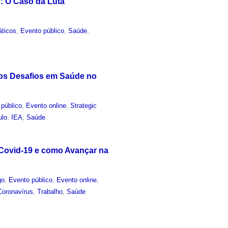
: O Caso da Luta
áticos
,
Evento público
,
Saúde
,
 os Desafios em Saúde no
 público
,
Evento online
,
Strategic
ulo
,
IEA
,
Saúde
 Covid-19 e como Avançar na
go
,
Evento público
,
Evento online
,
Coronavírus
,
Trabalho
,
Saúde