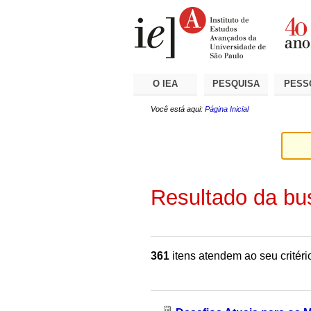
Ir
Ferramentas
Seções
para
Pessoais
o
conteúdo.
|
Ir
para
a
O IEA
PESQUISA
PESS
navegação
Você está aqui:
Página Inicial
Resultado da bu
361
itens atendem ao seu critéri