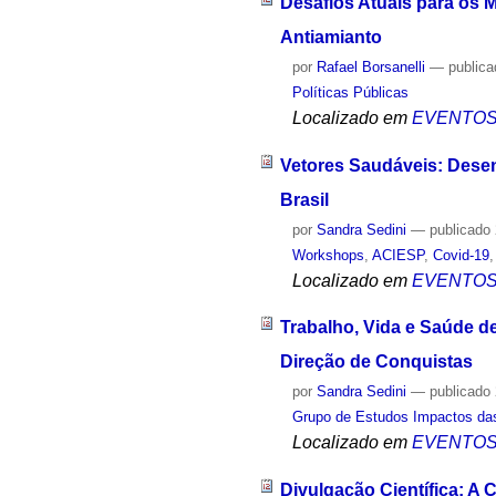
Desafios Atuais para os 
Antiamianto
por
Rafael Borsanelli
—
public
Políticas Públicas
Localizado em
EVENTO
Vetores Saudáveis: Dese
Brasil
por
Sandra Sedini
—
publicado
Workshops
,
ACIESP
,
Covid-19
Localizado em
EVENTO
Trabalho, Vida e Saúde d
Direção de Conquistas
por
Sandra Sedini
—
publicado
Grupo de Estudos Impactos das
Localizado em
EVENTO
Divulgação Científica: A