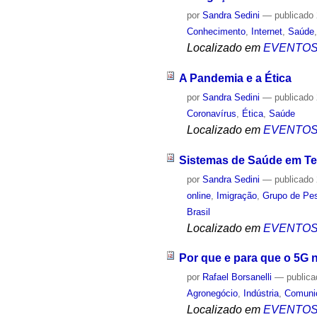
por
Sandra Sedini
—
publicado
Conhecimento
,
Internet
,
Saúde
Localizado em
EVENTO
A Pandemia e a Ética
por
Sandra Sedini
—
publicado
Coronavírus
,
Ética
,
Saúde
Localizado em
EVENTO
Sistemas de Saúde em T
por
Sandra Sedini
—
publicado
online
,
Imigração
,
Grupo de Pes
Brasil
Localizado em
EVENTO
Por que e para que o 5G n
por
Rafael Borsanelli
—
public
Agronegócio
,
Indústria
,
Comuni
Localizado em
EVENTO