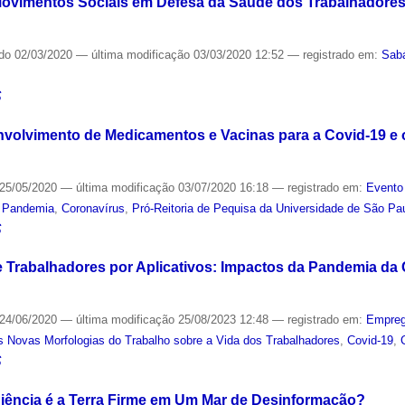
Movimentos Sociais em Defesa da Saúde dos Trabalhadores
ado
02/03/2020
—
última modificação
03/03/2020 12:52
— registrado em:
Sab
S
nvolvimento de Medicamentos e Vacinas para a Covid-19 e
25/05/2020
—
última modificação
03/07/2020 16:18
— registrado em:
Evento
,
Pandemia
,
Coronavírus
,
Pró-Reitoria de Pequisa da Universidade de São Pa
S
e Trabalhadores por Aplicativos: Impactos da Pandemia da
24/06/2020
—
última modificação
25/08/2023 12:48
— registrado em:
Empre
 Novas Morfologias do Trabalho sobre a Vida dos Trabalhadores
,
Covid-19
,
S
 Ciência é a Terra Firme em Um Mar de Desinformação?