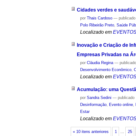
Cidades verdes e saudáve
por
Thais Cardoso
—
publicado
Polo Ribeirão Preto
,
Saúde Púb
Localizado em
EVENTO
Inovação e Criação de Inf
Empresas Privadas na Ár
por
Cláudia Regina
—
publicad
Desenvolvimento Econômico
,
C
Localizado em
EVENTO
Acumulação: uma Questão
por
Sandra Sedini
—
publicado
Desinformação
,
Evento online
,
Estar
Localizado em
EVENTO
« 10 itens anteriores
1
…
25