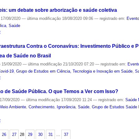
is: um debate sobre arborização e saúde coletiva
17/08/2020
—
última modificação
18/08/2020 09:06
— registrado em:
Evento
lica
,
Saúde
S
raestrutura Contra o Coronavírus: Investimento Público e P
ea de Saúde no Brasil
o
15/09/2020
—
última modificação
21/10/2020 07:20
— registrado em:
Event
ovid-19
,
Grupo de Estudos em Ciência, Tecnologia e Inovação em Saúde
,
S
S
 de Saúde Pública. O que Temos a Ver com Isso?
17/09/2020
—
última modificação
17/09/2020 11:24
— registrado em:
Saúde 
Meio Ambiente
,
Conhecimento
,
Ignorância
,
Saúde
,
Grupo de Estudos Saúde P
S
26
27
28
29
30
31
…
37