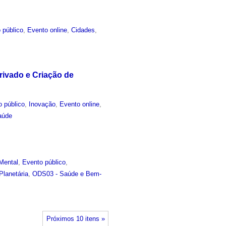
 público
,
Evento online
,
Cidades
,
rivado e Criação de
o público
,
Inovação
,
Evento online
,
aúde
Mental
,
Evento público
,
lanetária
,
ODS03 - Saúde e Bem-
Próximos 10 itens »