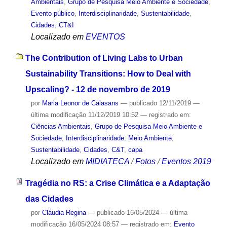
Ambientais
,
Grupo de Pesquisa Meio Ambiente e Sociedade
,
Evento público
,
Interdisciplinaridade
,
Sustentabilidade
,
Cidades
,
CT&I
Localizado em
EVENTOS
The Contribution of Living Labs to Urban
Sustainability Transitions: How to Deal with
Upscaling? - 12 de novembro de 2019
por
Maria Leonor de Calasans
—
publicado
12/11/2019
—
última modificação
11/12/2019 10:52
— registrado em:
Ciências Ambientais
,
Grupo de Pesquisa Meio Ambiente e
Sociedade
,
Interdisciplinaridade
,
Meio Ambiente
,
Sustentabilidade
,
Cidades
,
C&T
,
capa
Localizado em
MIDIATECA
/
Fotos
/
Eventos 2019
Tragédia no RS: a Crise Climática e a Adaptação
das Cidades
por
Cláudia Regina
—
publicado
16/05/2024
—
última
modificação
16/05/2024 08:57
— registrado em:
Evento