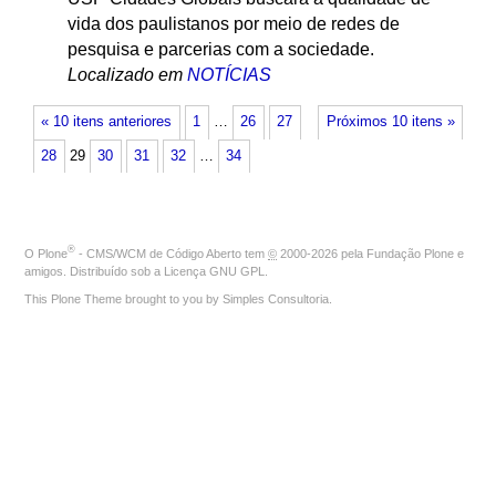
vida dos paulistanos por meio de redes de
pesquisa e parcerias com a sociedade.
Localizado em
NOTÍCIAS
« 10 itens anteriores
1
…
26
27
Próximos 10 itens »
28
29
30
31
32
…
34
®
O
Plone
- CMS/WCM de Código Aberto
tem
©
2000-2026 pela
Fundação Plone
e
amigos. Distribuído sob a
Licença GNU GPL
.
This Plone Theme brought to you by
Simples Consultoria
.