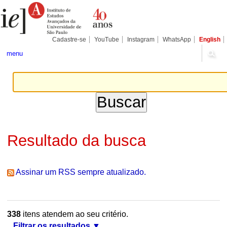
Ir
Ferramentas
Seções
para
Pessoais
o
conteúdo.
|
Cadastre-se
YouTube
Instagram
WhatsApp
English
Ir
para
menu
a
navegação
Resultado da busca
Assinar um RSS sempre atualizado.
338
itens atendem ao seu critério.
Filtrar os resultados