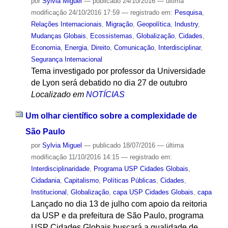
por
Sylvia Miguel
—
publicado
24/10/2016
—
última
modificação
24/10/2016 17:59
— registrado em:
Pesquisa
,
Relações Internacionais
,
Migração
,
Geopolítica
,
Industry
,
Mudanças Globais
,
Ecossistemas
,
Globalização
,
Cidades
,
Economia
,
Energia
,
Direito
,
Comunicação
,
Interdisciplinar
,
Segurança Internacional
Tema investigado por professor da Universidade
de Lyon será debatido no dia 27 de outubro
Localizado em
NOTÍCIAS
Um olhar científico sobre a complexidade de
São Paulo
por
Sylvia Miguel
—
publicado
18/07/2016
—
última
modificação
11/10/2016 14:15
— registrado em:
Interdisciplinaridade
,
Programa USP Cidades Globais
,
Cidadania
,
Capitalismo
,
Políticas Públicas
,
Cidades
,
Institucional
,
Globalização
,
capa USP Cidades Globais
,
capa
Lançado no dia 13 de julho com apoio da reitoria
da USP e da prefeitura de São Paulo, programa
USP Cidades Globais buscará a qualidade de