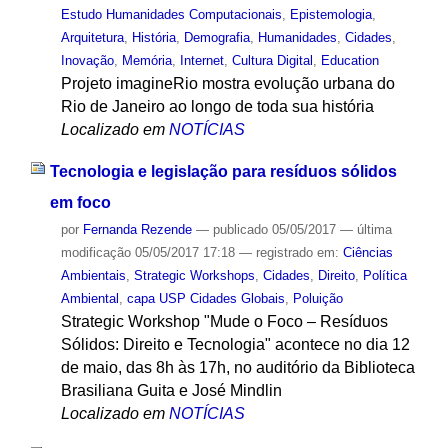
Estudo Humanidades Computacionais
,
Epistemologia
,
Arquitetura
,
História
,
Demografia
,
Humanidades
,
Cidades
,
Inovação
,
Memória
,
Internet
,
Cultura Digital
,
Education
Projeto imagineRio mostra evolução urbana do
Rio de Janeiro ao longo de toda sua história
Localizado em
NOTÍCIAS
Tecnologia e legislação para resíduos sólidos
em foco
por
Fernanda Rezende
—
publicado
05/05/2017
—
última
modificação
05/05/2017 17:18
— registrado em:
Ciências
Ambientais
,
Strategic Workshops
,
Cidades
,
Direito
,
Política
Ambiental
,
capa USP Cidades Globais
,
Poluição
Strategic Workshop "Mude o Foco – Resíduos
Sólidos: Direito e Tecnologia" acontece no dia 12
de maio, das 8h às 17h, no auditório da Biblioteca
Brasiliana Guita e José Mindlin
Localizado em
NOTÍCIAS