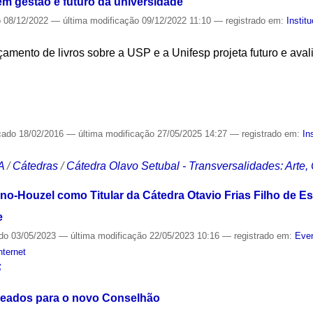
em gestão e futuro da universidade
o
08/12/2022
—
última modificação
09/12/2022 11:10
— registrado em:
Instit
amento de livros sobre a USP e a Unifesp projeta futuro e ava
S
cado
18/02/2016
—
última modificação
27/05/2025 14:27
— registrado em:
In
A
/
Cátedras
/
Cátedra Olavo Setubal - Transversalidades: Arte,
o-Houzel como Titular da Cátedra Otavio Frias Filho de 
e
ado
03/05/2023
—
última modificação
22/05/2023 10:16
— registrado em:
Even
nternet
S
eados para o novo Conselhão