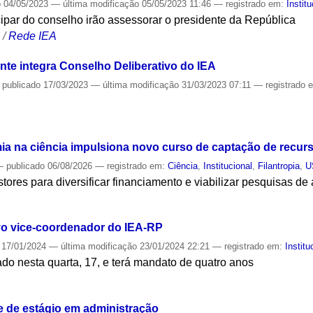
o
04/05/2023
—
última modificação
05/05/2023 11:46
— registrado em:
Instit
ipar do conselho irão assessorar o presidente da República
S
/
Rede IEA
nte integra Conselho Deliberativo do IEA
—
publicado
17/03/2023
—
última modificação
31/03/2023 07:11
— registrado 
S
a na ciência impulsiona novo curso de captação de recur
—
publicado
06/08/2026
— registrado em:
Ciência
,
Institucional
,
Filantropia
,
U
estores para diversificar financiamento e viabilizar pesquisas de 
S
o vice-coordenador do IEA-RP
17/01/2024
—
última modificação
23/01/2024 22:21
— registrado em:
Institu
do nesta quarta, 17, e terá mandato de quatro anos
S
 de estágio em administração