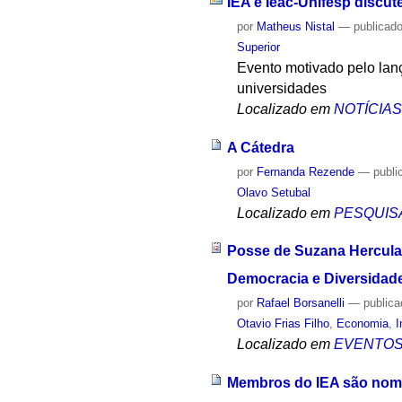
IEA e Ieac-Unifesp discut
por
Matheus Nistal
—
publicad
Superior
Evento motivado pelo lanç
universidades
Localizado em
NOTÍCIA
A Cátedra
por
Fernanda Rezende
—
publi
Olavo Setubal
Localizado em
PESQUIS
Posse de Suzana Herculan
Democracia e Diversidad
por
Rafael Borsanelli
—
public
Otavio Frias Filho
,
Economia
,
I
Localizado em
EVENTO
Membros do IEA são nom