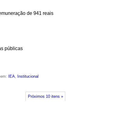
 remuneração de 941 reais
as públicas
o em:
IEA
,
Institucional
Próximos 10 itens »