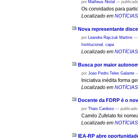
por
Matheus Nistal
—
publicad
Os convidados para partic
Localizado em
NOTÍCIA
Nova representante disce
por
Leandra Rajczuk Martins
Institucional
,
capa
Localizado em
NOTÍCIA
Busca por maior autonomi
por
Joao Pedro Teles Galante
Iniciativa inédita forma g
Localizado em
NOTÍCIA
Docente da FDRP é o nov
por
Thais Cardoso
—
publicado
Camilo Zufelato foi nomea
Localizado em
NOTÍCIA
IEA-RP abre oportunidade