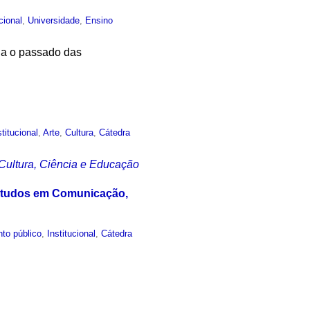
ucional
,
Universidade
,
Ensino
lia o passado das
stitucional
,
Arte
,
Cultura
,
Cátedra
 Cultura, Ciência e Educação
Estudos em Comunicação,
to público
,
Institucional
,
Cátedra