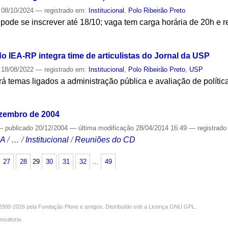
08/10/2024
— registrado em:
Institucional
,
Polo Ribeirão Preto
 pode se inscrever até 18/10; vaga tem carga horária de 20h e
S
 IEA-RP integra time de articulistas do Jornal da USP
18/08/2022
— registrado em:
Institucional
,
Polo Ribeirão Preto
,
USP
 temas ligados a administração pública e avaliação de polític
S
ezembro de 2004
—
publicado
20/12/2004
—
última modificação
28/04/2014 16:49
— registrad
CA
/
…
/
Institucional
/
Reuniões do CD
27
28
29
30
31
32
…
49
000-2026 pela
Fundação Plone
e amigos. Distribuído sob a
Licença GNU GPL
.
nsultoria
.