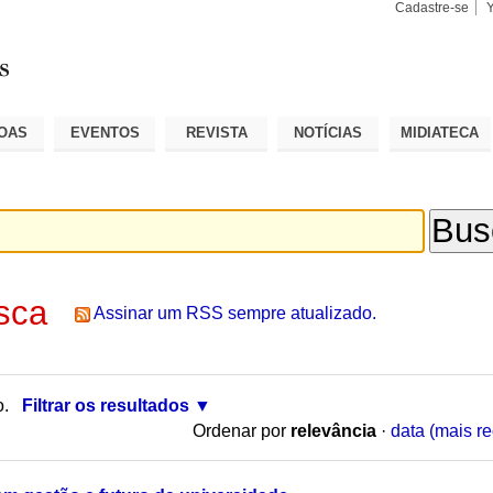
Cadastre-se
Busca
Busca
Avançad
OAS
EVENTOS
REVISTA
NOTÍCIAS
MIDIATECA
sca
Assinar um RSS sempre atualizado.
o.
Filtrar os resultados
Ordenar por
relevância
·
data (mais re