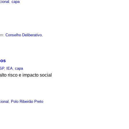
ucional
,
capa
em:
Conselho Deliberativo
,
sos
SP
,
IEA
,
capa
alto risco e impacto social
cional
,
Polo Ribeirão Preto