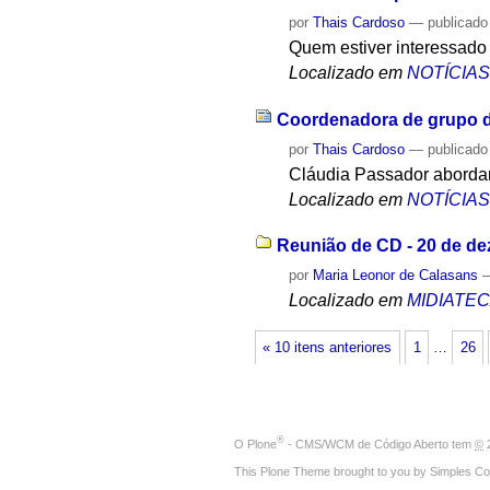
por
Thais Cardoso
—
publicado
Quem estiver interessado
Localizado em
NOTÍCIA
Coordenadora de grupo do
por
Thais Cardoso
—
publicado
Cláudia Passador abordará
Localizado em
NOTÍCIA
Reunião de CD - 20 de d
por
Maria Leonor de Calasans
Localizado em
MIDIATE
« 10 itens anteriores
1
…
26
®
O
Plone
- CMS/WCM de Código Aberto
tem
©
2
This Plone Theme brought to you by
Simples Co