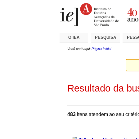
Ir
Ferramentas
Seções
para
Pessoais
o
conteúdo.
|
Ir
para
a
O IEA
PESQUISA
PESS
navegação
Você está aqui:
Página Inicial
Resultado da bu
483
itens atendem ao seu critéri