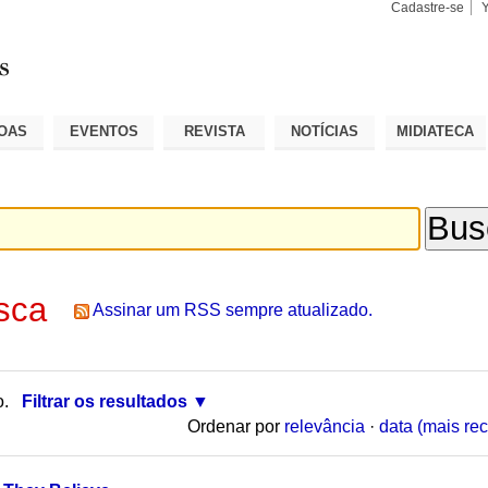
Cadastre-se
Busca
Busca
Avançad
OAS
EVENTOS
REVISTA
NOTÍCIAS
MIDIATECA
sca
Assinar um RSS sempre atualizado.
o.
Filtrar os resultados
Ordenar por
relevância
·
data (mais rec