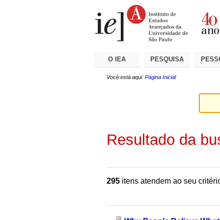
Ir
Ferramentas
Seções
para
Pessoais
o
conteúdo.
|
Ir
para
a
O IEA
PESQUISA
PESS
navegação
Você está aqui:
Página Inicial
Resultado da bu
295
itens atendem ao seu critéri