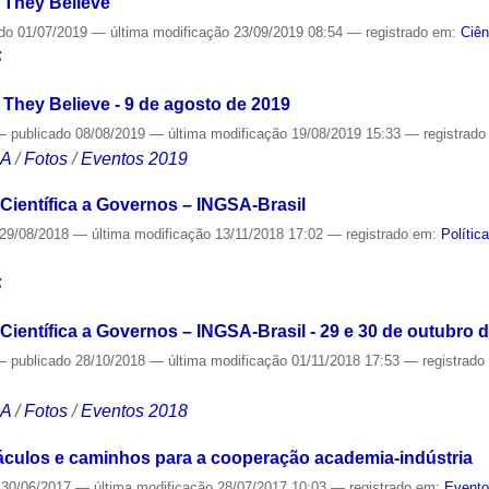
 They Believe
ado
01/07/2019
—
última modificação
23/09/2019 08:54
— registrado em:
Ciên
S
They Believe - 9 de agosto de 2019
—
publicado
08/08/2019
—
última modificação
19/08/2019 15:33
— registrad
CA
/
Fotos
/
Eventos 2019
ientífica a Governos – INGSA-Brasil
29/08/2018
—
última modificação
13/11/2018 17:02
— registrado em:
Polític
S
ientífica a Governos – INGSA-Brasil - 29 e 30 de outubro 
—
publicado
28/10/2018
—
última modificação
01/11/2018 17:53
— registrad
CA
/
Fotos
/
Eventos 2018
áculos e caminhos para a cooperação academia-indústria
30/06/2017
—
última modificação
28/07/2017 10:03
— registrado em:
Event