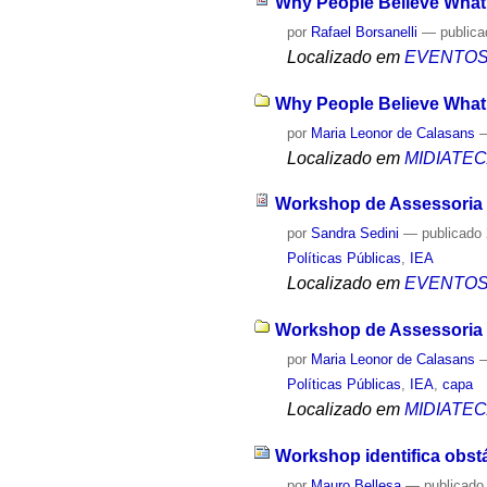
Why People Believe What
por
Rafael Borsanelli
—
public
Localizado em
EVENTO
Why People Believe What 
por
Maria Leonor de Calasans
Localizado em
MIDIATE
Workshop de Assessoria C
por
Sandra Sedini
—
publicado
Políticas Públicas
,
IEA
Localizado em
EVENTO
Workshop de Assessoria C
por
Maria Leonor de Calasans
Políticas Públicas
,
IEA
,
capa
Localizado em
MIDIATE
Workshop identifica obst
por
Mauro Bellesa
—
publicado