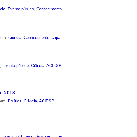
cia
,
Evento público
,
Conhecimento
o em:
Ciência
,
Conhecimento
,
capa
a
,
Evento público
,
Ciência
,
ACIESP
,
de 2018
o em:
Política
,
Ciência
,
ACIESP
,
o
,
Inovação
,
Ciência
,
Pesquisa
,
capa
,