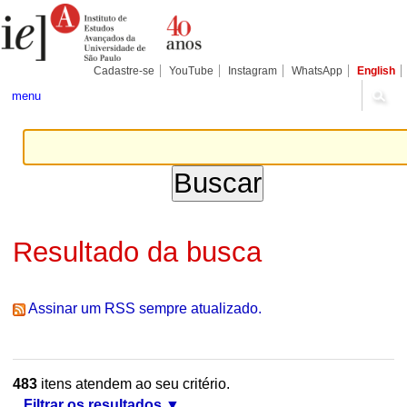
Ir
Ferramentas
Seções
para
Pessoais
o
conteúdo.
|
Cadastre-se
YouTube
Instagram
WhatsApp
English
Ir
para
menu
a
navegação
Resultado da busca
Assinar um RSS sempre atualizado.
483
itens atendem ao seu critério.
Filtrar os resultados