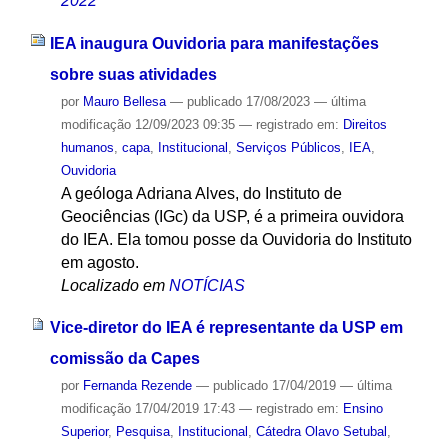
2022
IEA inaugura Ouvidoria para manifestações
sobre suas atividades
por
Mauro Bellesa
—
publicado
17/08/2023
—
última
modificação
12/09/2023 09:35
— registrado em:
Direitos
humanos
,
capa
,
Institucional
,
Serviços Públicos
,
IEA
,
Ouvidoria
A geóloga Adriana Alves, do Instituto de
Geociências (IGc) da USP, é a primeira ouvidora
do IEA. Ela tomou posse da Ouvidoria do Instituto
em agosto.
Localizado em
NOTÍCIAS
Vice-diretor do IEA é representante da USP em
comissão da Capes
por
Fernanda Rezende
—
publicado
17/04/2019
—
última
modificação
17/04/2019 17:43
— registrado em:
Ensino
Superior
,
Pesquisa
,
Institucional
,
Cátedra Olavo Setubal
,