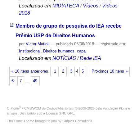
Localizado em
MIDIATECA
/
Vídeos
/
Videos
2018
Membro de grupo de pesquisa do IEA recebe
Prêmio USP de Direitos Humanos
por
Victor Matioli
—
publicado
05/06/2018
— registrado em:
Institucional
,
Direitos humanos
,
capa
Localizado em
NOTÍCIAS
/
Rede IEA
« 10 itens anteriores
1
2
3
4
5
Próximos 10 itens »
6
7
…
49
®
O
Plone
- CMS/WCM de Código Aberto
tem
©
2000-2026 pela
Fundação Plone
e
amigos. Distribuído sob a
Licença GNU GPL
.
This Plone Theme brought to you by
Simples Consultoria
.