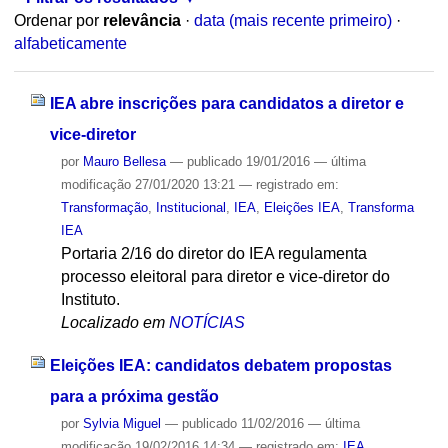
Ordenar por
relevância
·
data (mais recente primeiro)
·
alfabeticamente
IEA abre inscrições para candidatos a diretor e
vice-diretor
por
Mauro Bellesa
—
publicado
19/01/2016
—
última
modificação
27/01/2020 13:21
— registrado em:
Transformação
,
Institucional
,
IEA
,
Eleições IEA
,
Transforma
IEA
Portaria 2/16 do diretor do IEA regulamenta
processo eleitoral para diretor e vice-diretor do
Instituto.
Localizado em
NOTÍCIAS
Eleições IEA: candidatos debatem propostas
para a próxima gestão
por
Sylvia Miguel
—
publicado
11/02/2016
—
última
modificação
19/02/2016 14:34
— registrado em:
IEA
,