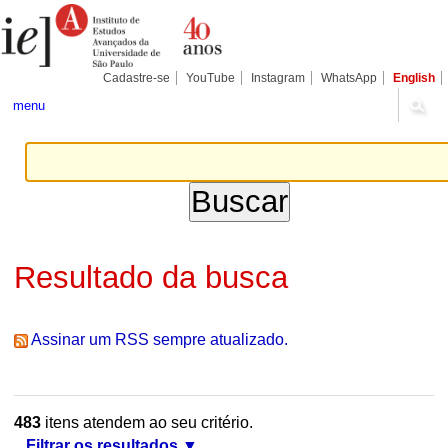
Ir
Ferramentas
Seções
para
Pessoais
o
conteúdo.
|
Cadastre-se
YouTube
Instagram
WhatsApp
English
Ir
para
menu
a
navegação
Resultado da busca
Assinar um RSS sempre atualizado.
483
itens atendem ao seu critério.
Filtrar os resultados