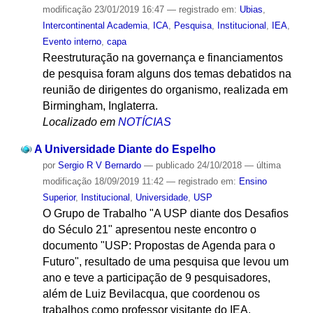
modificação
23/01/2019 16:47
— registrado em:
Ubias
,
Intercontinental Academia
,
ICA
,
Pesquisa
,
Institucional
,
IEA
,
Evento interno
,
capa
Reestruturação na governança e financiamentos
de pesquisa foram alguns dos temas debatidos na
reunião de dirigentes do organismo, realizada em
Birmingham, Inglaterra.
Localizado em
NOTÍCIAS
A Universidade Diante do Espelho
por
Sergio R V Bernardo
—
publicado
24/10/2018
—
última
modificação
18/09/2019 11:42
— registrado em:
Ensino
Superior
,
Institucional
,
Universidade
,
USP
O Grupo de Trabalho "A USP diante dos Desafios
do Século 21" apresentou neste encontro o
documento "USP: Propostas de Agenda para o
Futuro", resultado de uma pesquisa que levou um
ano e teve a participação de 9 pesquisadores,
além de Luiz Bevilacqua, que coordenou os
trabalhos como professor visitante do IEA.