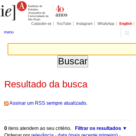
Ir
Ferramentas
para
Pessoais
o
conteúdo.
|
Cadastre-se
YouTube
Instagram
WhatsApp
English
Ir
para
menu
a
navegação
Resultado da busca
Assinar um RSS sempre atualizado.
0
itens atendem ao seu critério.
Filtrar os resultados
Ordenar por
relevância
·
data (mais recente primeiro)
·