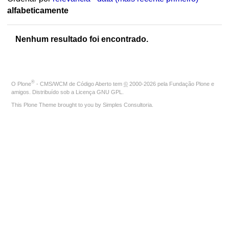
alfabeticamente
Nenhum resultado foi encontrado.
®
O
Plone
- CMS/WCM de Código Aberto
tem
©
2000-2026 pela
Fundação Plone
e
amigos. Distribuído sob a
Licença GNU GPL
.
This Plone Theme brought to you by
Simples Consultoria
.