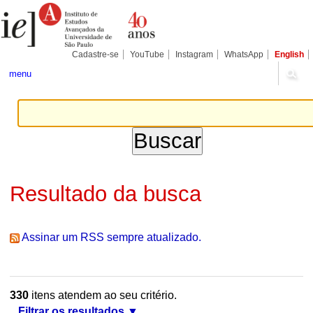
Ir
Ferramentas
Seções
para
Pessoais
o
conteúdo.
|
Cadastre-se
YouTube
Instagram
WhatsApp
English
Ir
para
menu
a
navegação
Resultado da busca
Assinar um RSS sempre atualizado.
330
itens atendem ao seu critério.
Filtrar os resultados