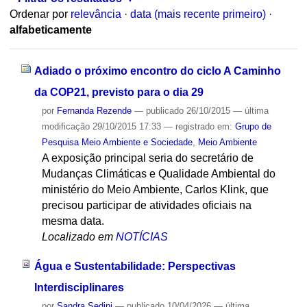
Ordenar por
relevância
·
data (mais recente primeiro)
·
alfabeticamente
Adiado o próximo encontro do ciclo A Caminho
da COP21, previsto para o dia 29
por
Fernanda Rezende
—
publicado
26/10/2015
—
última
modificação
29/10/2015 17:33
— registrado em:
Grupo de
Pesquisa Meio Ambiente e Sociedade
,
Meio Ambiente
A exposição principal seria do secretário de
Mudanças Climáticas e Qualidade Ambiental do
ministério do Meio Ambiente, Carlos Klink, que
precisou participar de atividades oficiais na
mesma data.
Localizado em
NOTÍCIAS
Água e Sustentabilidade: Perspectivas
Interdisciplinares
por
Sandra Sedini
—
publicado
10/04/2026
—
última