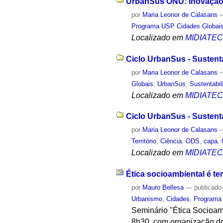
UrbanSus ONU: Inovação e
por
Maria Leonor de Calasans
Programa USP Cidades Globai
Localizado em
MIDIATE
Ciclo UrbanSus - Sustent
por
Maria Leonor de Calasans
Globais
,
UrbanSus
,
Sustentabil
Localizado em
MIDIATE
Ciclo UrbanSus - Sustent
por
Maria Leonor de Calasans
Território
,
Ciência
,
ODS
,
capa
,
Localizado em
MIDIATE
Ética socioambiental é t
por
Mauro Bellesa
—
publicado
Urbanismo
,
Cidades
,
Programa
Seminário "Ética Socioamb
8h30, com organização d