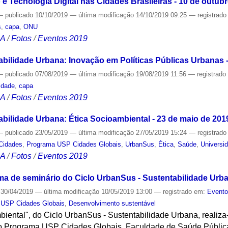
 Tecnologia Digital nas Cidades Brasileiras - 10 de outub
—
publicado
10/10/2019
—
última modificação
14/10/2019 09:25
— registrad
s
,
capa
,
ONU
CA
/
Fotos
/
Eventos 2019
abilidade Urbana: Inovação em Políticas Públicas Urbanas 
—
publicado
07/08/2019
—
última modificação
19/08/2019 11:56
— registrad
idade
,
capa
CA
/
Fotos
/
Eventos 2019
abilidade Urbana: Ética Socioambiental - 23 de maio de 201
—
publicado
23/05/2019
—
última modificação
27/05/2019 15:24
— registrad
Cidades
,
Programa USP Cidades Globais
,
UrbanSus
,
Ética
,
Saúde
,
Universi
CA
/
Fotos
/
Eventos 2019
ema de seminário do Ciclo UrbanSus - Sustentabilidade Urb
30/04/2019
—
última modificação
10/05/2019 13:00
— registrado em:
Event
 USP Cidades Globais
,
Desenvolvimento sustentável
iental", do Ciclo UrbanSus - Sustentabilidade Urbana, realiza
o Programa USP Cidades Globais, Faculdade de Saúde Pública