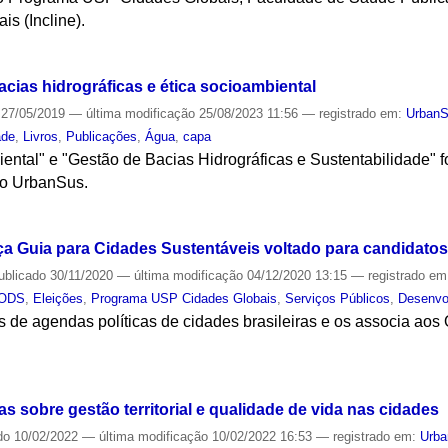
s (Incline).
S
cias hidrográficas e ética socioambiental
27/05/2019
—
última modificação
25/08/2023 11:56
— registrado em:
Urban
ade
,
Livros
,
Publicações
,
Água
,
capa
iental" e "Gestão de Bacias Hidrográficas e Sustentabilidade"
lo UrbanSus.
S
a Guia para Cidades Sustentáveis voltado para candidatos 
ublicado
30/11/2020
—
última modificação
04/12/2020 13:15
— registrado e
ODS
,
Eleições
,
Programa USP Cidades Globais
,
Serviços Públicos
,
Desenvo
 de agendas políticas de cidades brasileiras e os associa aos
S
 sobre gestão territorial e qualidade de vida nas cidades
do
10/02/2022
—
última modificação
10/02/2022 16:53
— registrado em:
Urb