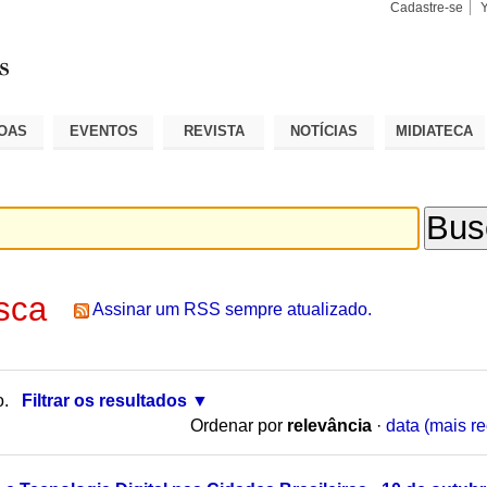
Cadastre-se
Busca
Busca
Avançad
OAS
EVENTOS
REVISTA
NOTÍCIAS
MIDIATECA
sca
Assinar um RSS sempre atualizado.
o.
Filtrar os resultados
Ordenar por
relevância
·
data (mais re