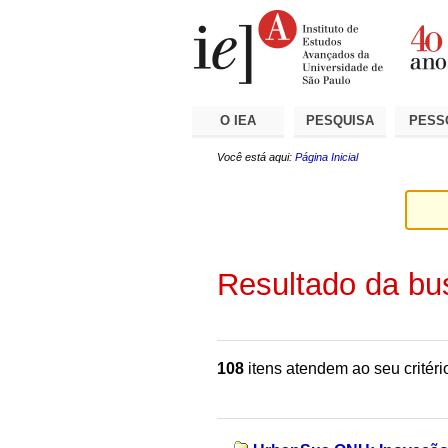
Ir
Ferramentas
Seções
para
Pessoais
o
conteúdo.
|
Ir
para
a
O IEA
PESQUISA
PESS
navegação
Você está aqui:
Página Inicial
Resultado da bu
108
itens atendem ao seu critéri