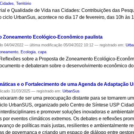
Cidades
,
Território
orial e Qualidade de Vida nas Cidades: Contribuições das Pesq
 ciclo UrbanSus, acontece no dia 17 de fevereiro, das 10h às 
S
o Zoneamento Ecológico-Econômico paulista
do
04/04/2022
—
última modificação
05/04/2022 10:12
— registrado em:
Urb
oneamento
,
Ecologia
,
capa
Reflexões sobre a Proposta de Zoneamento Ecológico-Econôm
documento e debateram sobre o desenvolvimento econômico do
S
áticas e o Fortalecimento de uma Agenda de Adaptação 
licado
31/03/2025
— registrado em:
UrbanSus
eixaram de ser uma preocupação distante para se tornarem um 
Ciclo UrbanSUS, organizado pelo Centro de Síntese USP Cida
 interdisciplinares e promover soluções inovadoras e ambienta
 por eventos climáticos extremos. Os debates e reflexões prom
avanço de políticas mais justas, resilientes e ambientalmente r
las de governança e criando um espaço de diálogo entre gestore