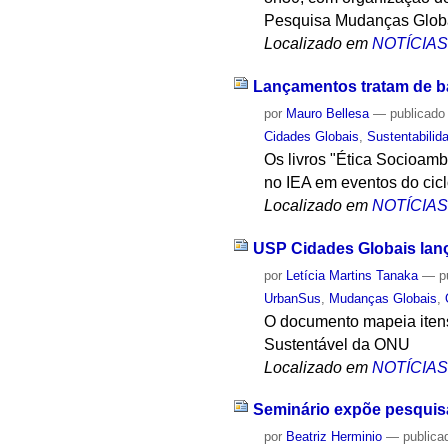
Pesquisa Mudanças Globai
Localizado em
NOTÍCIA
Lançamentos tratam de ba
por
Mauro Bellesa
—
publicado
Cidades Globais
,
Sustentabilid
Os livros "Ética Socioamb
no IEA em eventos do cic
Localizado em
NOTÍCIA
USP Cidades Globais lanç
por
Letícia Martins Tanaka
—
p
UrbanSus
,
Mudanças Globais
,
O documento mapeia itens
Sustentável da ONU
Localizado em
NOTÍCIA
Seminário expõe pesquisas
por
Beatriz Herminio
—
publica