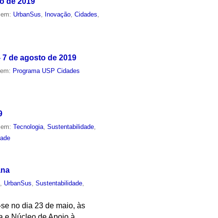
ro de 2019
o em:
UrbanSus
,
Inovação
,
Cidades
,
- 7 de agosto de 2019
o em:
Programa USP Cidades
9
o em:
Tecnologia
,
Sustentabilidade
,
dade
ana
o
,
UrbanSus
,
Sustentabilidade
,
-se no dia 23 de maio, às
 e Núcleo de Apoio à