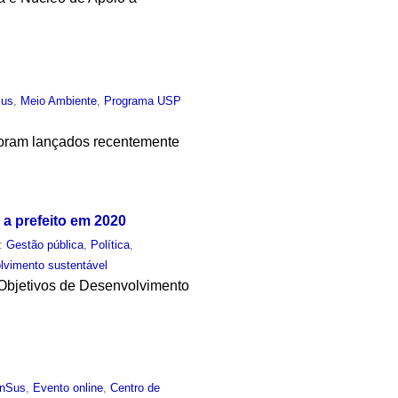
Sus
,
Meio Ambiente
,
Programa USP
 foram lançados recentemente
a prefeito em 2020
m:
Gestão pública
,
Política
,
lvimento sustentável
 Objetivos de Desenvolvimento
anSus
,
Evento online
,
Centro de