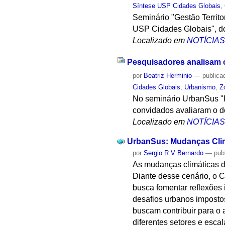
Síntese USP Cidades Globais
,
Seminário "Gestão Territ
USP Cidades Globais", do
Localizado em
NOTÍCIA
Pesquisadores analisam 
por
Beatriz Herminio
—
publica
Cidades Globais
,
Urbanismo
,
Z
No seminário UrbanSus "
convidados avaliaram o 
Localizado em
NOTÍCIA
UrbanSus: Mudanças Clim
por
Sergio R V Bernardo
—
pub
As mudanças climáticas d
Diante desse cenário, o 
busca fomentar reflexões
desafios urbanos impostos
buscam contribuir para o 
diferentes setores e esca