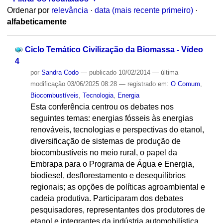
Ordenar por
relevância
·
data (mais recente primeiro)
·
alfabeticamente
Ciclo Temático Civilização da Biomassa - Vídeo
4
por
Sandra Codo
—
publicado
10/02/2014
—
última
modificação
03/06/2025 08:28
— registrado em:
O Comum
,
Biocombustíveis
,
Tecnologia
,
Energia
Esta conferência centrou os debates nos
seguintes temas: energias fósseis às energias
renováveis, tecnologias e perspectivas do etanol,
diversificação de sistemas de produção de
biocombustíveis no meio rural, o papel da
Embrapa para o Programa de Água e Energia,
biodiesel, desflorestamento e desequilíbrios
regionais; as opções de políticas agroambiental e
cadeia produtiva. Participaram dos debates
pesquisadores, representantes dos produtores de
etanol e integrantes da indústria automobilística.