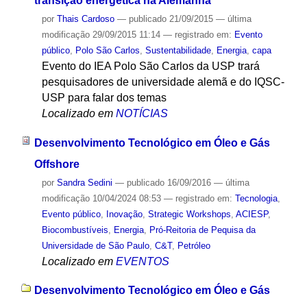
transição energética na Alemanha
por
Thais Cardoso
—
publicado
21/09/2015
—
última
modificação
29/09/2015 11:14
— registrado em:
Evento
público
,
Polo São Carlos
,
Sustentabilidade
,
Energia
,
capa
Evento do IEA Polo São Carlos da USP trará
pesquisadores de universidade alemã e do IQSC-
USP para falar dos temas
Localizado em
NOTÍCIAS
Desenvolvimento Tecnológico em Óleo e Gás
Offshore
por
Sandra Sedini
—
publicado
16/09/2016
—
última
modificação
10/04/2024 08:53
— registrado em:
Tecnologia
,
Evento público
,
Inovação
,
Strategic Workshops
,
ACIESP
,
Biocombustíveis
,
Energia
,
Pró-Reitoria de Pequisa da
Universidade de São Paulo
,
C&T
,
Petróleo
Localizado em
EVENTOS
Desenvolvimento Tecnológico em Óleo e Gás