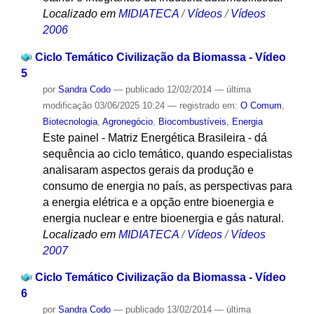
Localizado em
MIDIATECA
/
Vídeos
/
Vídeos
2006
Ciclo Temático Civilização da Biomassa - Vídeo
5
por
Sandra Codo
—
publicado
12/02/2014
—
última
modificação
03/06/2025 10:24
— registrado em:
O Comum
,
Biotecnologia
,
Agronegócio
,
Biocombustíveis
,
Energia
Este painel - Matriz Energética Brasileira - dá
sequência ao ciclo temático, quando especialistas
analisaram aspectos gerais da produção e
consumo de energia no país, as perspectivas para
a energia elétrica e a opção entre bioenergia e
energia nuclear e entre bioenergia e gás natural.
Localizado em
MIDIATECA
/
Vídeos
/
Vídeos
2007
Ciclo Temático Civilização da Biomassa - Vídeo
6
por
Sandra Codo
—
publicado
13/02/2014
—
última