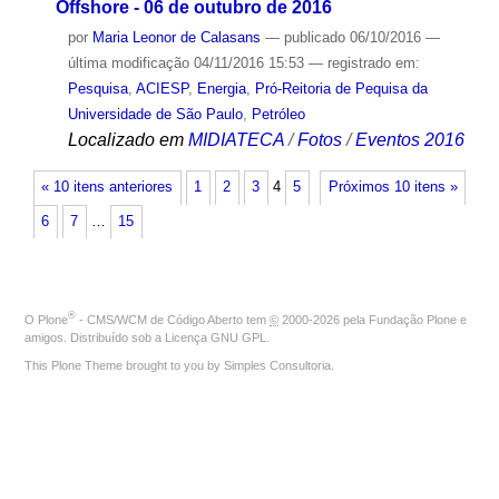
Offshore - 06 de outubro de 2016
por
Maria Leonor de Calasans
—
publicado
06/10/2016
—
última modificação
04/11/2016 15:53
— registrado em:
Pesquisa
,
ACIESP
,
Energia
,
Pró-Reitoria de Pequisa da
Universidade de São Paulo
,
Petróleo
Localizado em
MIDIATECA
/
Fotos
/
Eventos 2016
« 10 itens anteriores
1
2
3
4
5
Próximos 10 itens »
6
7
…
15
®
O
Plone
- CMS/WCM de Código Aberto
tem
©
2000-2026 pela
Fundação Plone
e
amigos. Distribuído sob a
Licença GNU GPL
.
This Plone Theme brought to you by
Simples Consultoria
.