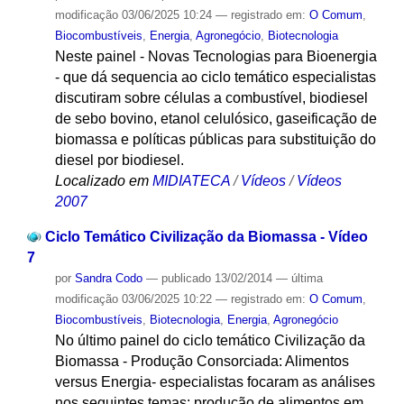
modificação
03/06/2025 10:24
— registrado em:
O Comum
,
Biocombustíveis
,
Energia
,
Agronegócio
,
Biotecnologia
Neste painel - Novas Tecnologias para Bioenergia
- que dá sequencia ao ciclo temático especialistas
discutiram sobre células a combustível, biodiesel
de sebo bovino, etanol celulósico, gaseificação de
biomassa e políticas públicas para substituição do
diesel por biodiesel.
Localizado em
MIDIATECA
/
Vídeos
/
Vídeos
2007
Ciclo Temático Civilização da Biomassa - Vídeo
7
por
Sandra Codo
—
publicado
13/02/2014
—
última
modificação
03/06/2025 10:22
— registrado em:
O Comum
,
Biocombustíveis
,
Biotecnologia
,
Energia
,
Agronegócio
No último painel do ciclo temático Civilização da
Biomassa - Produção Consorciada: Alimentos
versus Energia- especialistas focaram as análises
nos seguintes temas: produção de alimentos em