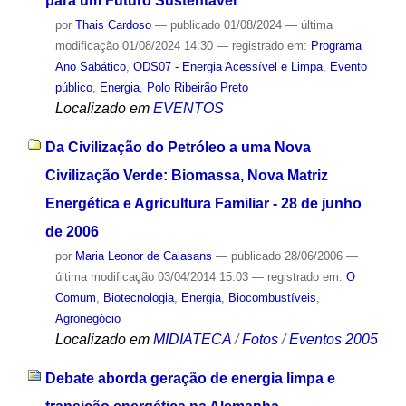
para um Futuro Sustentável
por
Thais Cardoso
—
publicado
01/08/2024
—
última
modificação
01/08/2024 14:30
— registrado em:
Programa
Ano Sabático
,
ODS07 - Energia Acessível e Limpa
,
Evento
público
,
Energia
,
Polo Ribeirão Preto
Localizado em
EVENTOS
Da Civilização do Petróleo a uma Nova
Civilização Verde: Biomassa, Nova Matriz
Energética e Agricultura Familiar - 28 de junho
de 2006
por
Maria Leonor de Calasans
—
publicado
28/06/2006
—
última modificação
03/04/2014 15:03
— registrado em:
O
Comum
,
Biotecnologia
,
Energia
,
Biocombustíveis
,
Agronegócio
Localizado em
MIDIATECA
/
Fotos
/
Eventos 2005
Debate aborda geração de energia limpa e