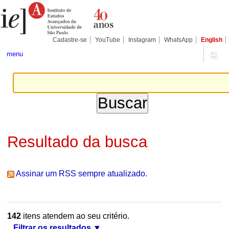
Ir
Ferramentas
Seções
para
Pessoais
o
conteúdo.
|
Cadastre-se
YouTube
Instagram
WhatsApp
English
Ir
para
menu
a
navegação
Resultado da busca
Assinar um RSS sempre atualizado.
142
itens atendem ao seu critério.
Filtrar os resultados