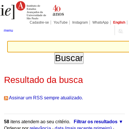
Ir
Ferramentas
Seções
para
Pessoais
o
conteúdo.
|
Cadastre-se
YouTube
Instagram
WhatsApp
English
Ir
para
menu
a
navegação
Resultado da busca
Assinar um RSS sempre atualizado.
58
itens atendem ao seu critério.
Filtrar os resultados
Ordenar por
relevância
·
data (mais recente primeiro)
·