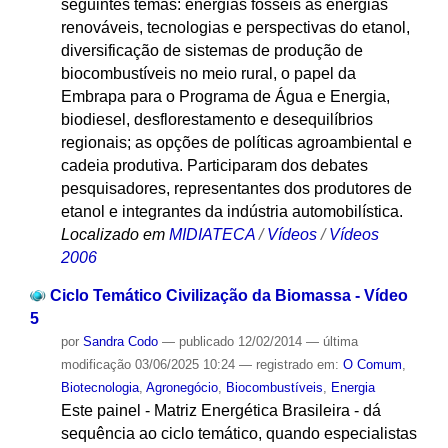
seguintes temas: energias fósseis às energias
renováveis, tecnologias e perspectivas do etanol,
diversificação de sistemas de produção de
biocombustíveis no meio rural, o papel da
Embrapa para o Programa de Água e Energia,
biodiesel, desflorestamento e desequilíbrios
regionais; as opções de políticas agroambiental e
cadeia produtiva. Participaram dos debates
pesquisadores, representantes dos produtores de
etanol e integrantes da indústria automobilística.
Localizado em
MIDIATECA
/
Vídeos
/
Vídeos
2006
Ciclo Temático Civilização da Biomassa - Vídeo
5
por
Sandra Codo
—
publicado
12/02/2014
—
última
modificação
03/06/2025 10:24
— registrado em:
O Comum
,
Biotecnologia
,
Agronegócio
,
Biocombustíveis
,
Energia
Este painel - Matriz Energética Brasileira - dá
sequência ao ciclo temático, quando especialistas