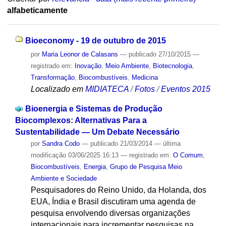
alfabeticamente
Bioeconomy - 19 de outubro de 2015
por
Maria Leonor de Calasans
—
publicado
27/10/2015
—
registrado em:
Inovação
,
Meio Ambiente
,
Biotecnologia
,
Transformação
,
Biocombustíveis
,
Medicina
Localizado em
MIDIATECA
/
Fotos
/
Eventos 2015
Bioenergia e Sistemas de Produção
Biocomplexos: Alternativas Para a
Sustentabilidade — Um Debate Necessário
por
Sandra Codo
—
publicado
21/03/2014
—
última
modificação
03/06/2025 16:13
— registrado em:
O Comum
,
Biocombustíveis
,
Energia
,
Grupo de Pesquisa Meio
Ambiente e Sociedade
Pesquisadores do Reino Unido, da Holanda, dos
EUA, Índia e Brasil discutiram uma agenda de
pesquisa envolvendo diversas organizações
internacionais para incrementar pesquisas na