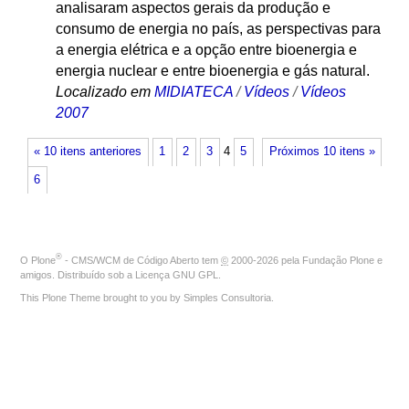
analisaram aspectos gerais da produção e
consumo de energia no país, as perspectivas para
a energia elétrica e a opção entre bioenergia e
energia nuclear e entre bioenergia e gás natural.
Localizado em
MIDIATECA
/
Vídeos
/
Vídeos
2007
« 10 itens anteriores
1
2
3
4
5
Próximos 10 itens »
6
®
O
Plone
- CMS/WCM de Código Aberto
tem
©
2000-2026 pela
Fundação Plone
e
amigos. Distribuído sob a
Licença GNU GPL
.
This Plone Theme brought to you by
Simples Consultoria
.