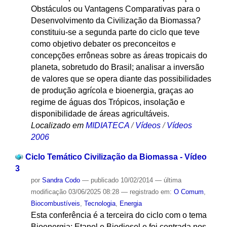
Obstáculos ou Vantagens Comparativas para o
Desenvolvimento da Civilização da Biomassa?
constituiu-se a segunda parte do ciclo que teve
como objetivo debater os preconceitos e
concepções errôneas sobre as áreas tropicais do
planeta, sobretudo do Brasil; analisar a inversão
de valores que se opera diante das possibilidades
de produção agrícola e bioenergia, graças ao
regime de águas dos Trópicos, insolação e
disponibilidade de áreas agricultáveis.
Localizado em
MIDIATECA
/
Vídeos
/
Vídeos
2006
Ciclo Temático Civilização da Biomassa - Vídeo
3
por
Sandra Codo
—
publicado
10/02/2014
—
última
modificação
03/06/2025 08:28
— registrado em:
O Comum
,
Biocombustíveis
,
Tecnologia
,
Energia
Esta conferência é a terceira do ciclo com o tema
Bioenergia: Etanol e Biodiesel e foi centrada nos