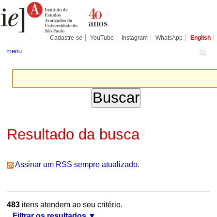
Ir
Ferramentas
Seções
para
Pessoais
o
conteúdo.
|
Cadastre-se
YouTube
Instagram
WhatsApp
English
Ir
para
menu
a
navegação
Resultado da busca
Assinar um RSS sempre atualizado.
483
itens atendem ao seu critério.
Filtrar os resultados