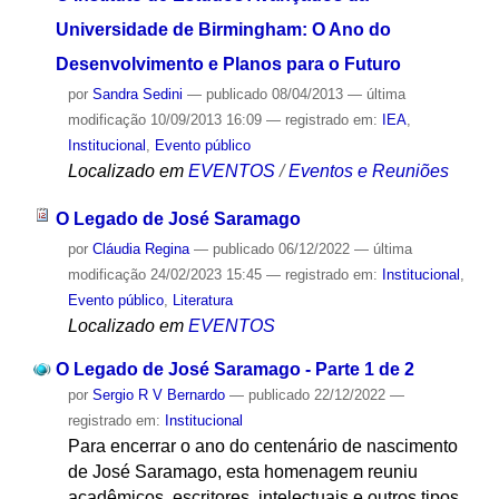
Universidade de Birmingham: O Ano do
Desenvolvimento e Planos para o Futuro
por
Sandra Sedini
—
publicado
08/04/2013
—
última
modificação
10/09/2013 16:09
— registrado em:
IEA
,
Institucional
,
Evento público
Localizado em
EVENTOS
/
Eventos e Reuniões
O Legado de José Saramago
por
Cláudia Regina
—
publicado
06/12/2022
—
última
modificação
24/02/2023 15:45
— registrado em:
Institucional
,
Evento público
,
Literatura
Localizado em
EVENTOS
O Legado de José Saramago - Parte 1 de 2
por
Sergio R V Bernardo
—
publicado
22/12/2022
—
registrado em:
Institucional
Para encerrar o ano do centenário de nascimento
de José Saramago, esta homenagem reuniu
acadêmicos, escritores, intelectuais e outros tipos