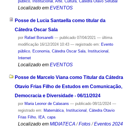
público
,
Institucional
,
Arte
,
Cultura
,
Cátedra Olavo Setubal
Localizado em
EVENTOS
Posse de Lucia Santaella como titular da
Cátedra Oscar Sala
por
Rafael Borsanelli
—
publicado
07/04/2021
—
última
modificação
16/12/2024 10:43
— registrado em:
Evento
público
,
Economia
,
Cátedra Oscar Sala
,
Institucional
,
Internet
Localizado em
EVENTOS
Posse de Marcelo Viana como Titular da Cátedra
Otavio Frias Filho de Estudos em Comunicação,
Democracia e Diversidade - 06/11/2024
por
Maria Leonor de Calasans
—
publicado
08/11/2024
—
registrado em:
Matemática
,
Institucional
,
Cátedra Otavio
Frias Filho
,
IEA
,
capa
Localizado em
MIDIATECA
/
Fotos
/
Eventos 2024