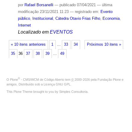
por
Rafael Borsanelli
—
publicado
07/04/2021
—
última
modificação
23/11/2021 11:23
— registrado em:
Evento
público
,
Institucional
,
Cátedra Otavio Frias Filho
,
Economia
,
Internet
Localizado em
EVENTOS
« 10 itens anteriores
1
…
33
34
Próximos 10 itens »
35
36
37
38
39
…
49
®
O
Plone
- CMS/WCM de Código Aberto
tem
©
2000-2026 pela
Fundação Plone
e
amigos. Distribuído sob a
Licença GNU GPL
.
This Plone Theme brought to you by
Simples Consultoria
.