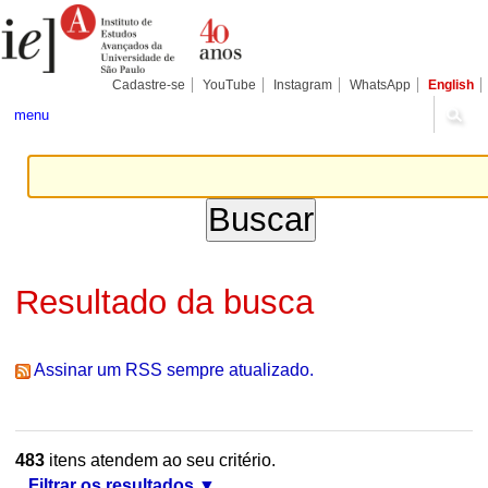
Ir
Ferramentas
Seções
para
Pessoais
o
conteúdo.
|
Cadastre-se
YouTube
Instagram
WhatsApp
English
Ir
para
menu
a
navegação
Resultado da busca
Assinar um RSS sempre atualizado.
483
itens atendem ao seu critério.
Filtrar os resultados